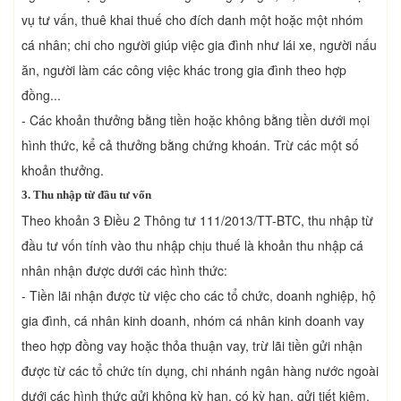
vụ tư vấn, thuê khai thuế cho đích danh một hoặc một nhóm
cá nhân; chi cho người giúp việc gia đình như lái xe, người nấu
ăn, người làm các công việc khác trong gia đình theo hợp
đồng...
- Các khoản thưởng bằng tiền hoặc không bằng tiền dưới mọi
hình thức, kể cả thưởng bằng chứng khoán. Trừ các một số
khoản thưởng.
3. Thu nhập từ đầu tư vốn
Theo khoản 3 Điều 2 Thông tư 111/2013/TT-BTC, thu nhập từ
đầu tư vốn tính vào thu nhập chịu thuế là khoản thu nhập cá
nhân nhận được dưới các hình thức:
- Tiền lãi nhận được từ việc cho các tổ chức, doanh nghiệp, hộ
gia đình, cá nhân kinh doanh, nhóm cá nhân kinh doanh vay
theo hợp đồng vay hoặc thỏa thuận vay, trừ lãi tiền gửi nhận
được từ các tổ chức tín dụng, chi nhánh ngân hàng nước ngoài
dưới các hình thức gửi không kỳ hạn, có kỳ hạn, gửi tiết kiệm,