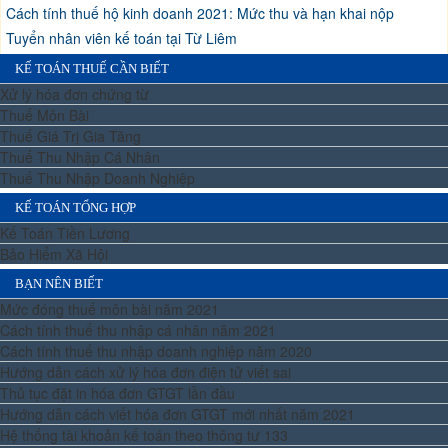
Cách tính thuế hộ kinh doanh 2021: Mức thu và hạn khai nộp
Tuyển nhân viên kế toán tại Từ Liêm
KẾ TOÁN THUẾ CẦN BIẾT
Xử lý hóa đơn chứng từ
Thuế Môn Bài
Thuế Giá Trị Gia Tăng
Thuế Thu Nhập Cá Nhân
Thuế Thu Nhập Doanh Nghiệp
KẾ TOÁN TỔNG HỢP
Kế Toán Tiền Lương
Bảo Hiểm Xã Hội
BẠN NÊN BIẾT
Mức đóng thuế môn bài năm 2021
Cách tính thuế thu nhập cá nhân năm 2021
Cách tính thuế thu nhập doanh nghiệp năm 2020
Hướng dẫn cách xử lý hóa đơn điện tử viết sai
Thủ tục đặt in hóa đơn GTGT lần đầu
Hướng dẫn cách viết hóa đơn GTGT mới nhất năm 2021
Hệ thống tài khoản kế toán theo thông tư 133