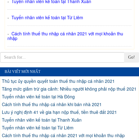
-
Tuyển nhân viên kế toán tại Thanh Xuân
-
Tuyển nhân viên kế toán tại Từ Liêm
-
Cách tính thuế thu nhập cá nhân 2021 với mọi khoản thu
nhập
Go!
BÀI VIẾT MỚI NHẤT
Thủ tục ủy quyền quyết toán thuế thu nhập cá nhân 2021
Tăng mức giảm trừ gia cảnh: Nhiều người không phải nộp thuế 2021
Tuyển nhân viên kế toán tại Hà Đông
Cách tính thuế thu nhập cá nhân khi bán nhà 2021
Lưu ý nghị định 41 về gia hạn nộp thuế, tiền thuê đất 2021
Tuyển nhân viên kế toán tại Thanh Xuân
Tuyển nhân viên kế toán tại Từ Liêm
Cách tính thuế thu nhập cá nhân 2021 với mọi khoản thu nhập