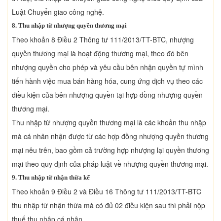
Luật Chuyển giao công nghệ.
8. Thu nhập từ nhượng quyền thương mại
Theo khoản 8 Điều 2 Thông tư 111/2013/TT-BTC, nhượng
quyền thương mại là hoạt động thương mại, theo đó bên
nhượng quyền cho phép và yêu cầu bên nhận quyền tự mình
tiến hành việc mua bán hàng hóa, cung ứng dịch vụ theo các
điều kiện của bên nhượng quyền tại hợp đồng nhượng quyền
thương mại.
Thu nhập từ nhượng quyền thương mại là các khoản thu nhập
mà cá nhân nhận được từ các hợp đồng nhượng quyền thương
mại nêu trên, bao gồm cả trường hợp nhượng lại quyền thương
mại theo quy định của pháp luật về nhượng quyền thương mại.
9. Thu nhập từ nhận thừa kế
Theo khoản 9 Điều 2 và Điều 16 Thông tư 111/2013/TT-BTC
thu nhập từ nhận thừa mà có đủ 02 điều kiện sau thì phải nộp
thuế thu nhập cá nhân.