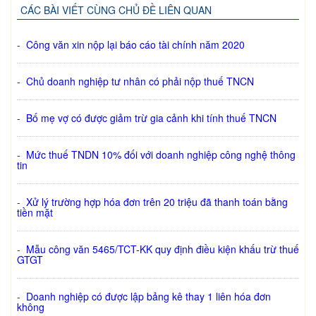
CÁC BÀI VIẾT CÙNG CHỦ ĐỀ LIÊN QUAN
-
Công văn xin nộp lại báo cáo tài chính năm 2020
-
Chủ doanh nghiệp tư nhân có phải nộp thuế TNCN
-
Bố mẹ vợ có được giảm trừ gia cảnh khi tính thuế TNCN
-
Mức thuế TNDN 10% đối với doanh nghiệp công nghệ thông
tin
-
Xử lý trường hợp hóa đơn trên 20 triệu đã thanh toán bằng
tiền mặt
-
Mẫu công văn 5465/TCT-KK quy định điều kiện khấu trừ thuế
GTGT
-
Doanh nghiệp có được lập bảng kê thay 1 liên hóa đơn
không