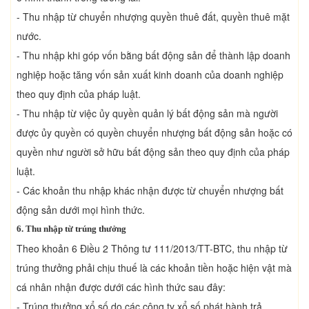
- Thu nhập từ chuyển nhượng quyền thuê đất, quyền thuê mặt
nước.
- Thu nhập khi góp vốn bằng bất động sản để thành lập doanh
nghiệp hoặc tăng vốn sản xuất kinh doanh của doanh nghiệp
theo quy định của pháp luật.
- Thu nhập từ việc ủy quyền quản lý bất động sản mà người
được ủy quyền có quyền chuyển nhượng bất động sản hoặc có
quyền như người sở hữu bất động sản theo quy định của pháp
luật.
- Các khoản thu nhập khác nhận được từ chuyển nhượng bất
động sản dưới mọi hình thức.
6. Thu nhập từ trúng thưởng
Theo khoản 6 Điều 2 Thông tư 111/2013/TT-BTC, thu nhập từ
trúng thưởng phải chịu thuế là các khoản tiền hoặc hiện vật mà
cá nhân nhận được dưới các hình thức sau đây:
- Trúng thưởng xổ số do các công ty xổ số phát hành trả