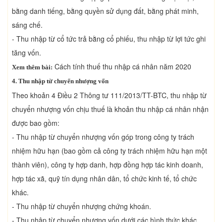
bằng danh tiếng, bằng quyền sử dụng đất, bằng phát minh,
sáng chế.
- Thu nhập từ cổ tức trả bằng cổ phiếu, thu nhập từ lợi tức ghi
tăng vốn.
Cách tính thuế thu nhập cá nhân năm 2020
Xem thêm bài:
4. Thu nhập từ chuyển nhượng vốn
Theo khoản 4 Điều 2 Thông tư 111/2013/TT-BTC, thu nhập từ
chuyển nhượng vốn chịu thuế là khoản thu nhập cá nhân nhận
được bao gồm:
- Thu nhập từ chuyển nhượng vốn góp trong công ty trách
nhiệm hữu hạn (bao gồm cả công ty trách nhiệm hữu hạn một
thành viên), công ty hợp danh, hợp đồng hợp tác kinh doanh,
hợp tác xã, quỹ tín dụng nhân dân, tổ chức kinh tế, tổ chức
khác.
- Thu nhập từ chuyển nhượng chứng khoán.
- Thu nhập từ chuyển nhượng vốn dưới các hình thức khác.