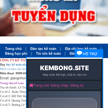
Trang chủ
|
Đào tạo kế toán
|
Địa chỉ học kế toán
|
Bảng học phí
|
Tin tức kế toán
|
Đăng ký học
CÔNG TY KẾ TOÁN HÀ NỘI
Dạy
học kế toán tổng hợp
thực tế cấp tốc mọi trình độ
Dịch vụ báo cáo tài chính
chuyên nghiệp uy tín giá rẻ
Điện thoại
:
0988.043.053
Email:
giangnhungkthn@gmail.com
-
ạy
tại:
Trung tâm kế toán
Công ty
kế toán hà nội
d
học kế toán
Trụ sở chính: Lê Trọng Tấn - Thanh Xuân - Hà Nội
Cơ sở 2: Xuân Thủy - Cầu Giấy - Hà Nội
Cơ sở 3: KĐ Việt Hưng - Long Biên - Hà Nội
Cơ sở 4: Quang Trung - Hà Đông - Hà Nội
Cơ sở 5: Đường Lê Văn Thịnh – P. Suối Hoa– Tp. Bắc Ninh.