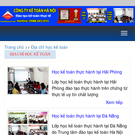
Toggl
naviga
Trang chủ
>>
Địa chỉ học kế toán
ĐỊA CHỈ HỌC KẾ TOÁN
Học kế toán thực hành tại Hải Phòng
Lớp học kế toán thực hành tại Hải
Phòng đào tạo thực hành trên chứng từ
thực tế uy tín chất lượng
Xem tiếp
Học kế toán thực hành tại Đà Nẵng
Lớp học kế toán thực hành tại Đà Nẵng
do Trung tâm đào tạo kế toán Hà Nội