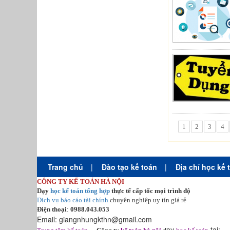
1
2
3
4
Trang chủ
|
Đào tạo kế toán
|
Địa chỉ học kế 
CÔNG TY KẾ TOÁN HÀ NỘI
Dạy
học kế toán tổng hợp
thực tế cấp tốc mọi trình độ
Dịch vụ báo cáo tài chính
chuyên nghiệp uy tín giá rẻ
Điện thoại
:
0988.043.053
Email:
giangnhungkthn@gmail.com
-
ạy
tại: