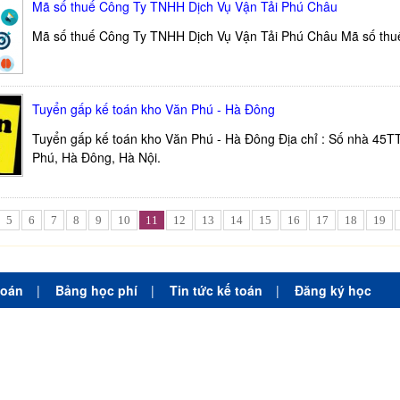
Mã số thuế Công Ty TNHH Dịch Vụ Vận Tải Phú Châu
Mã số thuế Công Ty TNHH Dịch Vụ Vận Tải Phú Châu Mã số th
Tuyển gấp kế toán kho Văn Phú - Hà Đông
Tuyển gấp kế toán kho Văn Phú - Hà Đông Địa chỉ : Số nhà 45TT
Phú, Hà Đông, Hà Nội.
5
6
7
8
9
10
11
12
13
14
15
16
17
18
19
toán
|
Bảng học phí
|
Tin tức kế toán
|
Đăng ký học