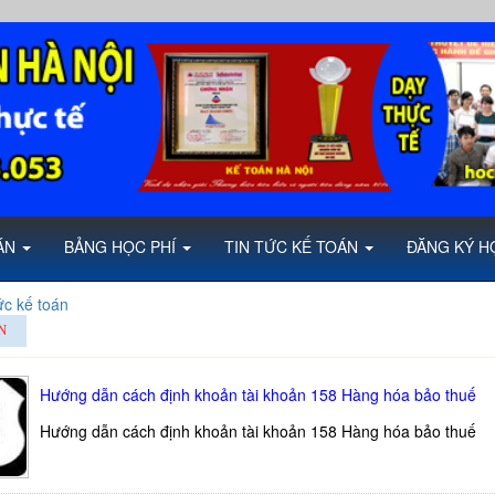
OÁN
BẢNG HỌC PHÍ
TIN TỨC KẾ TOÁN
ĐĂNG KÝ H
ức kế toán
N
Hướng dẫn cách định khoản tài khoản 158 Hàng hóa bảo thuế
Hướng dẫn cách định khoản tài khoản 158 Hàng hóa bảo thuế