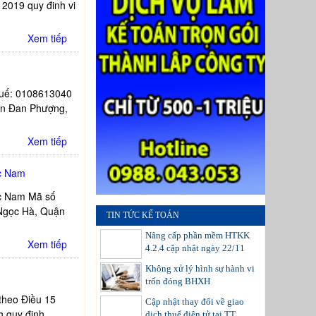
2019 quy đinh vi
Xem tiếp
huế: 0108613040
ện Đan Phượng,
Xem tiếp
c Nam
c Nam Mã số
Ngọc Hà, Quận
TIN TỨC KẾ TOÁN
Nâng cấp phần mềm HTKK
Xem tiếp
4.2.4 cập nhật ngày 22/11
Không xử lý hình sự hành vi
trốn đóng BHXH
 theo Điều 15
Cập nhật thay đổi về giao
h quy định
dịch thuế điện tử tại TT