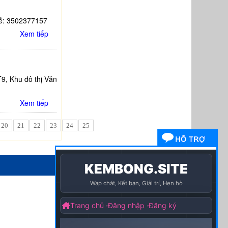
uế: 3502377157
Xem tiếp
9, Khu đô thị Văn
Xem tiếp
20
21
22
23
24
25