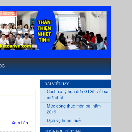
ỌC
BÀI VIẾT HAY
Cách xử lý hoá đơn GTGT viết sai
mới nhất
Mức đóng thuế môn bài năm
2019
Dịch vụ hoàn thuế
Xem tiếp
KHÓA HỌC KẾ TOÁN