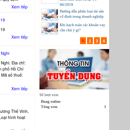
66/2019
Xem tiếp
Hướng dẫn phân loại tài sản
cố định trong doanh nghiệp
019
Khi hạch toán các khoản vay
019
cần chú ý gì?
Xem tiếp
1
2
3
4
 Nghi
ghi. Địa chỉ:
h phố Hồ Chí
 Mã số thuế:
Xem tiếp
Số lượt xem
Đang online
Tổng xem
1
Lương Thế Vinh,
oại hình hoạt