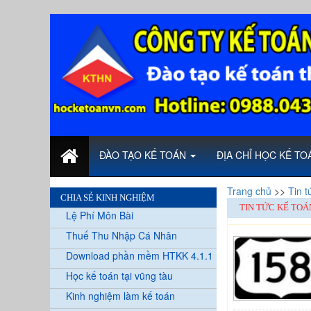
ĐÀO TẠO KẾ TOÁN
ĐỊA CHỈ HỌC KẾ T
Trang chủ
>>
Tin t
CHIA SẺ KINH NGHIỆM
TIN TỨC KẾ TOÁ
Lệ Phí Môn Bài
Thuế Thu Nhập Cá Nhân
Download phần mềm HTKK 4.1.1
Học kế toán tại vũng tàu
Kinh nghiệm làm kế toán