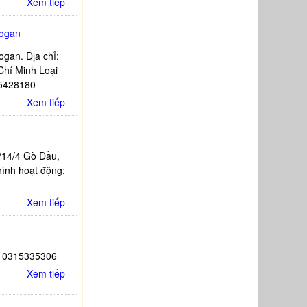
Xem tiếp
iogan
gan. Địa chỉ:
hí Minh Loại
15428180
Xem tiếp
/14/4 Gò Dầu,
ình hoạt động:
Xem tiếp
: 0315335306
Xem tiếp