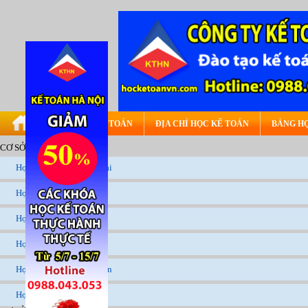
ĐÀO TẠO KẾ TOÁN
ĐỊA CHỈ HỌC KẾ TOÁN
BẢNG HỌ
CƠ SỞ TẠI HÀ NỘI
Học kế toán tại minh khai
Học kế toán tại đống đa
Học kế toán ở cầu giấy
Học kế toán ở hà đông
Học kế toán ở lê trọng tấn
Học kế toán ở long biên