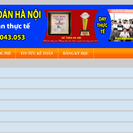
C PHÍ
TIN TỨC KẾ TOÁN
ĐĂNG KÝ HỌC