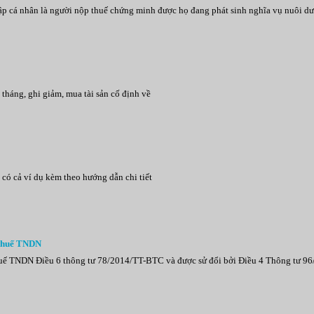
nhập cá nhân là người nộp thuế chứng minh được họ đang phát sinh nghĩa vụ nuôi 
háng, ghi giảm, mua tài sản cố định về
có cả ví dụ kèm theo hướng dẫn chi tiết
 thuế TNDN
thuế TNDN Điều 6 thông tư 78/2014/TT-BTC và được sử đổi bởi Điều 4 Thông tư 