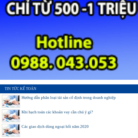
TIN TỨC KẾ TOÁN
Hướng dẫn phân loại tài sản cố định trong doanh nghiệp
Khi hạch toán các khoản vay cần chú ý gì?
Các giao dịch dùng ngoại hối năm 2020