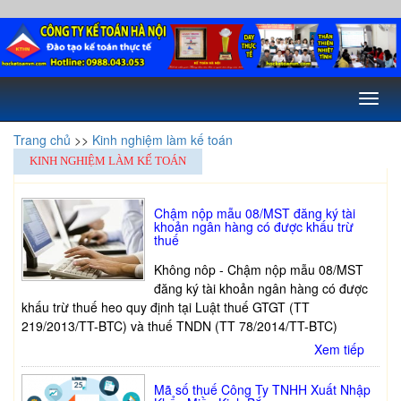
Toggl
naviga
Trang chủ
>>
Kinh nghiệm làm kế toán
KINH NGHIỆM LÀM KẾ TOÁN
Chậm nộp mẫu 08/MST đăng ký tài
khoản ngân hàng có được khấu trừ
thuế
Không nôp - Chậm nộp mẫu 08/MST
đăng ký tài khoản ngân hàng có được
khấu trừ thuế heo quy định tại Luật thuế GTGT (TT
219/2013/TT-BTC) và thuế TNDN (TT 78/2014/TT-BTC)
Xem tiếp
Mã số thuế Công Ty TNHH Xuất Nhập