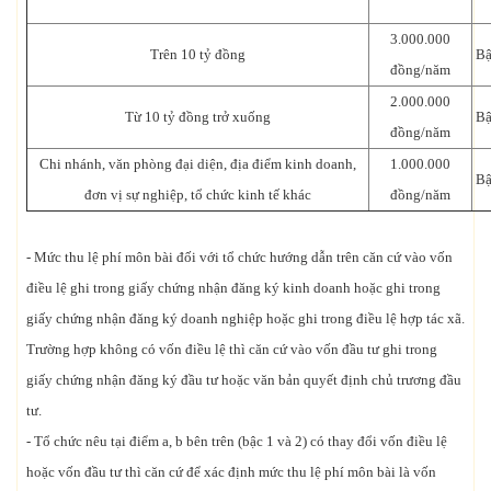
3.000.000
Trên 10 tỷ đồng
Bậ
đồng/năm
2.000.000
Từ 10 tỷ đồng trở xuống
Bậ
đồng/năm
Chi nhánh, văn phòng đại diện, địa điểm kinh doanh,
1.000.000
Bậ
đơn vị sự nghiệp, tổ chức kinh tế khác
đồng/năm
- Mức thu lệ phí môn bài đối với tổ chức hướng dẫn trên căn cứ vào vốn
điều lệ ghi trong giấy chứng nhận đăng ký kinh doanh hoặc ghi trong
giấy chứng nhận đăng ký doanh nghiệp hoặc ghi trong điều lệ hợp tác xã.
Trường hợp không có vốn điều lệ thì căn cứ vào vốn đầu tư ghi trong
giấy chứng nhận đăng ký đầu tư hoặc văn bản quyết định chủ trương đầu
tư.
- Tổ chức nêu tại điểm a, b bên trên (bậc 1 và 2) có thay đổi vốn điều lệ
hoặc vốn đầu tư thì căn cứ để xác định mức thu lệ phí môn bài là vốn