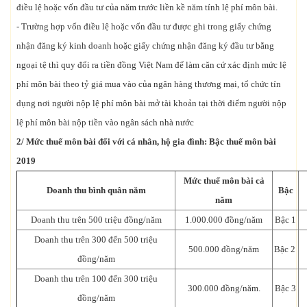
điều lệ hoặc vốn đầu tư của năm trước liền kề năm tính lệ phí môn bài.
- Trường hợp vốn điều lệ hoặc vốn đầu tư được ghi trong giấy chứng
nhận đăng ký kinh doanh hoặc giấy chứng nhận đăng ký đầu tư bằng
ngoại tệ thì quy đổi ra tiền đồng Việt Nam để làm căn cứ xác định mức lệ
phí môn bài theo tỷ giá mua vào của ngân hàng thương mại, tổ chức tín
dụng nơi người nộp lệ phí môn bài mở tài khoản tại thời điểm người nộp
lệ phí môn bài nộp tiền vào ngân sách nhà nước
2/ Mức thuế môn bài đối với
cá nhân, hộ gia đình: Bậc thuế môn bài
2019
Mức thuế môn bài cả
Doanh thu bình quân năm
Bậc
năm
Doanh thu trên 500 triệu đồng/năm
1.000.000 đồng/năm
Bậc 1
Doanh thu trên 300 đến 500 triệu
500.000 đồng/năm
Bậc 2
đồng/năm
Doanh thu trên 100 đến 300 triệu
300.000 đồng/năm.
Bậc 3
đồng/năm