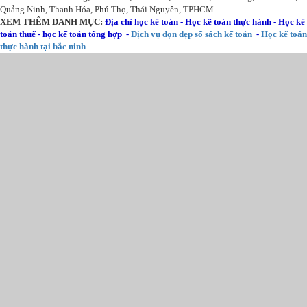
Quảng Ninh, Thanh Hóa, Phú Thọ, Thái Nguyên, TPHCM
XEM THÊM DANH MỤC:
Địa chỉ học kế toán
-
Học kế toán thực hành
-
Học kế
toán thuế
-
học kế toán tổng hợp
-
Dịch vụ dọn dẹp sổ sách kế toán
-
Học kế toán
thực hành tại bắc ninh