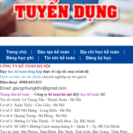
Trang chủ
|
Đào tạo kế toán
|
Địa chỉ học kế toán
|
Bảng học phí
|
Tin tức kế toán
|
Đăng ký học
CÔNG TY KẾ TOÁN HÀ NỘI
Dạy
học kế toán tổng hợp
thực tế cấp tốc mọi trình độ
Dịch vụ báo cáo tài chính
chuyên nghiệp uy tín giá rẻ
Điện thoại
:
0988.043.053
Email:
giangnhungkthn@gmail.com
-
ạy
tại:
Trung tâm kế toán
Công ty
kế toán hà nội
d
học kế toán
Trụ sở chính: Lê Trọng Tấn - Thanh Xuân - Hà Nội
Cơ sở 2: Xuân Thủy - Cầu Giấy - Hà Nội
Cơ sở 3: KĐ Việt Hưng - Long Biên - Hà Nội
Cơ sở 4: Quang Trung - Hà Đông - Hà Nội
Cơ sở 5: Đường Lê Văn Thịnh – P. Suối Hoa– Tp. Bắc Ninh.
Cơ sở 6: Số 540/1 Đường Cách mạng tháng 8 – Quận 3 – Tp. Hồ Chí Minh.
Tại các tỉnh: Hải Phòng, Nam Định, Bắc Ninh, Thái bình, Bắc Giang, Vĩnh Phúc,