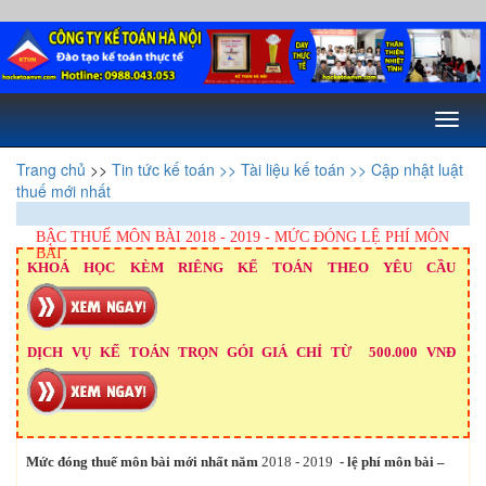
Toggl
naviga
Trang chủ
>>
Tin tức kế toán
>> Tài liệu kế toán
>> Cập nhật luật
thuế mới nhất
BẬC THUẾ MÔN BÀI 2018 - 2019 - MỨC ĐÓNG LỆ PHÍ MÔN
BÀI
KHOÁ HỌC KÈM RIÊNG KẾ TOÁN THEO YÊU CẦU
DỊCH VỤ KẾ TOÁN TRỌN GÓI GIÁ CHỈ TỪ 500.000 VNĐ
Mức đóng thuế môn bài mới nhất năm
2018 - 2019
- lệ phí môn bài –