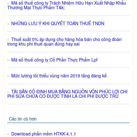
-
Mã số thuế công ty Trách Nhiệm Hữu Hạn Xuất Nhập Khẩu
Thương Mại Thực Phẩm T&k;
-
NHỮNG LƯU Ý KHI QUYẾT TOÁN THUẾ TNDN
-
Thuế suất 0% áp dụng cho hàng hóa bán cho công đoàn
trong khu phi thuế quan đúng hay sai
-
Mã số thuế công ty Cổ Phần Thực Phẩm Lpf
-
Mức lương tối thiểu vùng năm 2019 tăng đáng kể
-
TÀI SẢN CỐ ĐỊNH MUA BẰNG NGUỒN VỐN PHÚC LỢI CHI
PHÍ SỬA CHỮA CÓ ĐƯỢC TÍNH LÀ CHI PHÍ ĐƯỢC TRỪ
Các tin cũ hơn
-
Download phần mềm HTKK 4.1.1