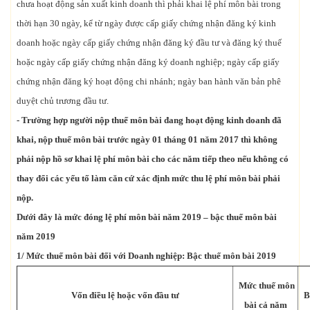
chưa hoạt động sản xuất kinh doanh thì phải khai lệ phí môn bài trong
thời hạn 30 ngày, kể từ ngày được cấp giấy chứng nhận đăng ký kinh
doanh hoặc ngày cấp giấy chứng nhận đăng ký đầu tư và đăng ký thuế
hoặc ngày cấp giấy chứng nhận đăng ký doanh nghiệp; ngày cấp giấy
chứng nhận đăng ký hoạt động chi nhánh; ngày ban hành văn bản phê
duyệt chủ trương đầu tư.
- Trường hợp người nộp thuế môn bài đang hoạt động kinh doanh đã
khai, nộp thuế môn bài trước ngày 01 tháng 01 năm 2017 thì không
phải nộp hồ sơ khai lệ phí môn bài cho các năm tiếp theo nếu không có
thay đổi các yếu tố làm căn cứ xác định mức thu lệ phí môn bài phải
nộp.
Dưới đây là mức đóng lệ phí môn bài năm 2019 – bậc thuế môn bài
năm 2019
1/ Mức thuế môn bài đối với
Doanh nghiệp: Bậc thuế môn bài 2019
Mức thuế môn
Vốn điều lệ hoặc vốn đầu tư
B
bài cả năm