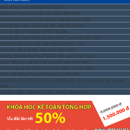
Mức đóng thuế môn bài năm 2021
Cách tính thuế thu nhập cá nhân năm 2021
Cách tính thuế thu nhập doanh nghiệp năm 2020
Hướng dẫn cách xử lý hóa đơn điện tử viết sai
Thủ tục đặt in hóa đơn GTGT lần đầu
Hướng dẫn cách viết hóa đơn GTGT mới nhất năm 2021
Hệ thống tài khoản kế toán theo thông tư 133
Lịch nộp các loại báo cáo thuế năm 2021
Hướng dẫn kê khai thuế GTGT theo quý hoặc tháng
Cách đăng ký mã số thuế cá nhân cho nhân viên
Thủ tục đăng ký người phụ thuộc giảm trừ gia cảnh
Cách xây dựng thang bảng lương mới nhất
Tải phần mềm HTKK 4.2.4 và hướng dẫn cách cài đặt sử dụng phần
mềm
HƯỚNG DẪN LÀM BÁO CÁO THUẾ NĂM 2019