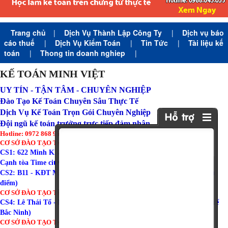
Trang chủ
|
Dịch Vụ Thành Lập Công Ty
|
Dịch vụ báo
cáo thuế
|
Dịch Vụ Kiểm Toán
|
Tin Tức
|
Tài liệu kế
toán
|
Thong tin doanh nghiep
|
KẾ TOÁN MINH VIỆT
UY TÍN - TẬN TÂM - CHUYÊN NGHIỆP
Đào Tạo Kế Toán Chuyên Sâu Thực Tế
Dịch Vụ Kế Toán Trọn Gói Chuyên Nghiệp
Đội ngũ kế toán trưởng trực tiếp đảm nhận
Hotline: 0972 868 960 (Zalo)
CƠ SỞ ĐÀO TẠO TẠI HÀ NỘI:
CS1: 622 Minh Khai - Hai Bà Trưng - Hà Nội ( Tòa Amber Riverside
Cạnh tòa Time city )
CS2: B11 - KĐT Mỹ Đình I - Từ Liêm - Hà Nội ( Gần trường đoàn thị
điểm)
CƠ SỞ ĐÀO TẠO TẠI BẮC NINH:
CS4: Lê Thái Tổ - Phường Võ Cường - TP Bắc Ninh (Gần chi cục thuế
Bắc Ninh)
CƠ SỞ ĐÀO TẠO TẠI HẢI PHÒNG: