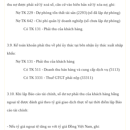
thu nợ được phải xử lý xoá sổ, căn cứ vào biên bản xử lý xóa nợ, ghi:
Nợ TK 229 - Dự phòng tổn thất tài sản (2293) (số đã lập dự phòng)
Nợ TK 642 - Chi phí quản lý doanh nghiệp (số chưa lập dự phòng)
Có TK 131 - Phải thu của khách hàng.
3.9. Kế toán khoản phải thu về phí ủy thác tại bên nhận ủy thác xuất nhập
khẩu:
Nợ TK 131 - Phải thu của khách hàng
Có TK 511 - Doanh thu bán hàng và cung cấp dịch vụ (5113)
Có TK 3331 - Thuế GTGT phải nộp (33311)
3.10. Khi lập Báo cáo tài chính, số dư nợ phải thu của khách hàng bằng
ngoại tệ được đánh giá theo tỷ giá giao dịch thực tế tại thời điểm lập Báo
cáo tài chính:
- Nếu tỷ giá ngoại tệ tăng so với tỷ giá Đồng Việt Nam, ghi: