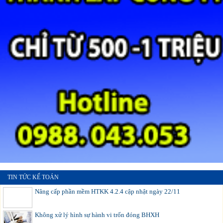
TIN TỨC KẾ TOÁN
Nâng cấp phần mềm HTKK 4.2.4 cập nhật ngày 22/11
Không xử lý hình sự hành vi trốn đóng BHXH