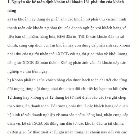
1. Nguyên tắc kế toán
định khoản tài khoản 131 phải thu của khách
hàng
a) Tài khoản này dùng để phản ánh các khoản nợ phải thu và tình hình
thanh toán các khoản nợ phải thu của doanh nghiệp với khách hàng về
tiền bán sản phẩm, hàng hóa, BĐS đầu tư, TSCĐ, các khoản đầu tư tài
chính, cung cấp dịch vụ. Tài khoản này còn dùng để phản ánh các khoản
phải thu của người nhận thầu XDCB với người giao thầu về khối lượng
công tác XDCB đã hoàn thành. Không phản ánh vào tài khoản này các
nghiệp vụ thu tiền ngay.
b) Khoản phải thu của khách hàng cần được hạch toán chi tiết cho từng
đối tượng, từng nội dung phải thu, theo dõi chi tiết kỳ hạn thu hồi (trên
12 tháng hay không quá 12 tháng kể từ thời điểm báo cáo) và ghi chép
theo từng lần thanh toán. Đối tượng phải thu là các khách hàng có quan
hệ kinh tế với doanh nghiệp về mua sản phẩm, hàng hoá, nhận cung cấp
dịch vụ, kể cả TSCĐ, bất động sản đầu tư, các khoản đầu tư tài chính.
c) Bên giao ủy thác xuất khẩu ghi nhận trong tài khoản này đối với các