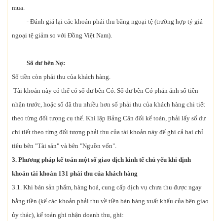
mua.
- Đánh giá lại các khoản phải thu bằng ngoại tệ (trường hợp tỷ giá
ngoại tệ giảm so với Đồng Việt Nam).
Số dư bên Nợ:
Số tiền còn phải thu của khách hàng.
Tài khoản này có thể có số dư bên Có. Số dư bên Có phản ánh số tiền
nhận trước, hoặc số đã thu nhiều hơn số phải thu của khách hàng chi tiết
theo từng đối tượng cụ thể. Khi lập Bảng Cân đối kế toán, phải lấy số dư
chi tiết theo từng đối tượng phải thu của tài khoản này để ghi cả hai chỉ
tiêu bên "Tài sản" và bên "Nguồn vốn".
3. Phương pháp kế toán một số giao dịch kinh tế chủ yếu
khi
định
khoản tài khoản 131 phải thu của khách hàng
3.1. Khi bán sản phẩm, hàng hoá, cung cấp dịch vụ chưa thu được ngay
bằng tiền (kể các khoản phải thu về tiền bán hàng xuất khẩu của bên giao
ủy thác), kế toán ghi nhận doanh thu, ghi: