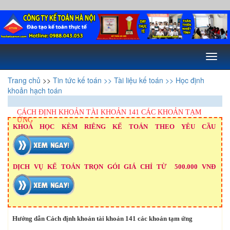
Toggl
naviga
Trang chủ
>>
Tin tức kế toán
>> Tài liệu kế toán
>> Học định
khoản hạch toán
CÁCH ĐỊNH KHOẢN TÀI KHOẢN 141 CÁC KHOẢN TẠM
ỨNG
KHOÁ HỌC KÈM RIÊNG KẾ TOÁN THEO YÊU CẦU
DỊCH VỤ KẾ TOÁN TRỌN GÓI GIÁ CHỈ TỪ 500.000 VNĐ
Hướng dẫn Cách định khoản tài khoản 141 các khoản tạm ứng