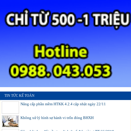
TIN TỨC KẾ TOÁN
Nâng cấp phần mềm HTKK 4.2.4 cập nhật ngày 22/11
Không xử lý hình sự hành vi trốn đóng BHXH