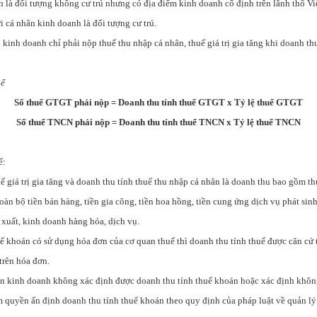
h là đối tượng không cư trú nhưng có địa điểm kinh doanh cố định trên lãnh thổ V
i cá nhân kinh doanh là đối tượng cư trú.
 kinh doanh chỉ phải nộp thuế thu nhập cá nhân, thuế giá trị gia tăng khi doanh thu
uế
Số thuế GTGT phải nộp = Doanh thu tính thuế GTGT x Tỷ lệ thuế GTGT
Số thuế TNCN phải nộp = Doanh thu tính thuế TNCN x Tỷ lệ thuế TNCN
ế:
ế giá trị gia tăng và doanh thu tính thuế thu nhập cá nhân là doanh thu bao gồm t
toàn bộ tiền bán hàng, tiền gia công, tiền hoa hồng, tiền cung ứng dịch vụ phát sinh
 xuất, kinh doanh hàng hóa, dịch vụ.
ế khoán có sử dụng hóa đơn của cơ quan thuế thì doanh thu tính thuế được căn cứ
trên hóa đơn.
n kinh doanh không xác định được doanh thu tính thuế khoán hoặc xác định không
m quyền ấn định doanh thu tính thuế khoán theo quy định của pháp luật về quản lý