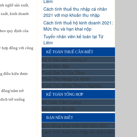
Liêm
ành nghề sản xuất,
Cách tính thuế thu nhập cá nhân
 xuất, kinh doanh
2021 với mọi khoản thu nhập
Cách tính thuế hộ kinh doanh 2021:
Mức thu và hạn khai nộp
theo quy định của
Tuyển nhân viên kế toán tại Từ
Liêm
 ký hợp đồng với công
KẾ TOÁN THUẾ CẦN BIẾT
Xử lý hóa đơn chứng từ
Thuế Môn Bài
Thuế Giá Trị Gia Tăng
ng điều kiện được
Thuế Thu Nhập Cá Nhân
Thuế Thu Nhập Doanh Nghiệp
u đồng/năm trở
KẾ TOÁN TỔNG HỢP
 dịch trở xuống
Kế Toán Tiền Lương
Bảo Hiểm Xã Hội
BẠN NÊN BIẾT
Mức đóng thuế môn bài năm 2021
Cách tính thuế thu nhập cá nhân năm