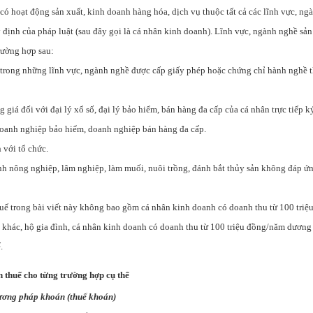
có hoạt động sản xuất, kinh doanh hàng hóa, dịch vụ thuộc tất cả các lĩnh vực, ng
định của pháp luật (sau đây gọi là cá nhân kinh doanh). Lĩnh vực, ngành nghề sản
rường hợp sau:
 trong những lĩnh vực, ngành nghề được cấp giấy phép hoặc chứng chỉ hành nghề 
g giá đối với đại lý xổ số, đại lý bảo hiểm, bán hàng đa cấp của cá nhân trực tiếp
 doanh nghiệp bảo hiểm, doanh nghiệp bán hàng đa cấp.
 với tổ chức.
anh nông nghiệp, lâm nghiệp, làm muối, nuôi trồng, đánh bắt thủy sản không đáp ứ
uế trong bài viết này không bao gồm cá nhân kinh doanh có doanh thu từ 100 triệ
 khác, hộ gia đình, cá nhân kinh doanh có doanh thu từ 100 triệu đồng/năm dương
.
h thuế cho từng trường hợp cụ thể
hương pháp khoán (thuế khoán)