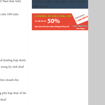
iệt Nam thực hiện
HƯỚNG DẪN LÀM BÁO CÁO THUẾ
NĂM 2019
 trên 100 triệu
huế (trường hợp thuộc
 trong kỳ tính thuế
 theo doanh thu
 phù hợp thực tế thì
 thuế.