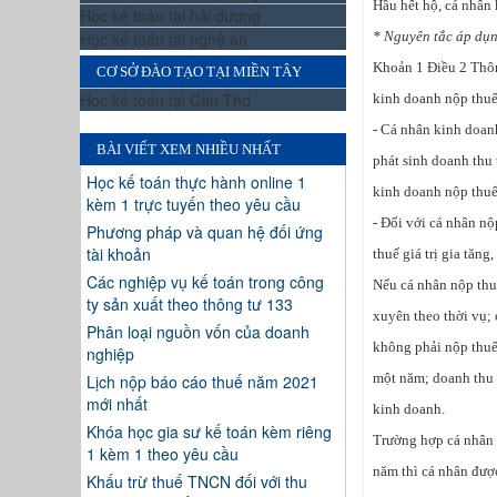
Hầu hết hộ, cá nhân
Học kế toán tại hải dương
Học kế toán tại nghệ an
* Nguyên tắc áp dụ
Khoản 1 Điều 2 Thôn
CƠ SỞ ĐÀO TẠO TẠI MIỀN TÂY
Học kế toán tại Cần Thơ
kinh doanh nộp thu
- Cá nhân kinh doan
BÀI VIẾT XEM NHIỀU NHẤT
phát sinh doanh thu 
Học kế toán thực hành online 1
kinh doanh nộp thuế 
kèm 1 trực tuyến theo yêu cầu
- Đối với cá nhân n
Phương pháp và quan hệ đối ứng
tài khoản
thuế giá trị gia tăn
Các nghiệp vụ kế toán trong công
Nếu cá nhân nộp thu
ty sản xuất theo thông tư 133
xuyên theo thời vụ;
Phân loại nguồn vốn của doanh
không phải nộp thuế 
nghiệp
một năm; doanh thu t
Lịch nộp báo cáo thuế năm 2021
mới nhất
kinh doanh.
Khóa học gia sư kế toán kèm riêng
Trường hợp cá nhân 
1 kèm 1 theo yêu cầu
năm thì cá nhân đượ
Khấu trừ thuế TNCN đối với thu