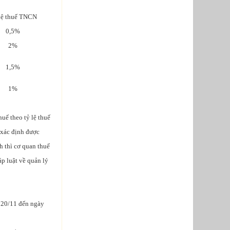
lệ thuế TNCN
0,5%
2%
1,5%
1%
uế theo tỷ lệ thuế
 xác định được
h thì cơ quan thuế
p luật về quản lý
y 20/11 đến ngày