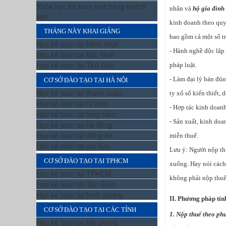
Khóa học kế toán nhà hàng khách
nhân và
hộ gia đình
sạn
kinh doanh theo quy 
THÁNG NÀY KHAI GIẢNG
bao gồm cả một số t
Học kế toán tại Minh Khai
- Hành nghề độc lập
Học kế toán tại Bắc Ninh
Học kế toán tại Thủ Đức
pháp luật.
- Làm đại lý bán đún
CƠ SỞ ĐÀO TẠO TẠI HÀ NỘI
Học kế toán tại thanh xuân
ty xổ số kiến thiết,
Học kế toán tại từ liêm
- Hợp tác kinh doanh
Học kế toán tại long biên
- Sản xuất, kinh do
Học kế toán tại hà đông
Học kế toán tại đống đa
miễn thuế.
Học kế toán tại gia lâm
Lưu ý: Người nộp th
CƠ SỞ ĐÀO TẠO TẠI TPHCM
xuống. Hay nói cách
Học kế toán tại TPHCM
không phải nộp thuế
Học kế toán tại Tân Bình
Học kế toán tại bình dương
II. Phương pháp tín
CƠ SỞ ĐÀO TẠO TẠI CÁC TỈNH
1. Nộp thuế theo p
Học kế toán tại hải phòng