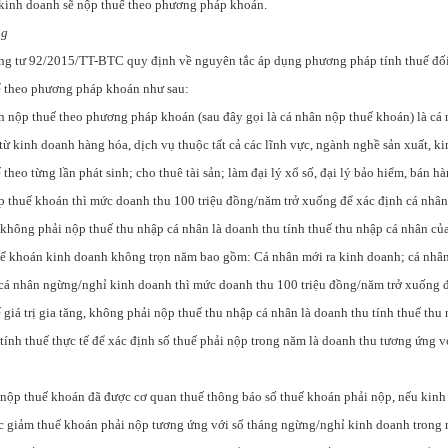
 kinh doanh sẽ nộp thuế theo phương pháp khoán.
ng
g tư 92/2015/TT-BTC quy định về nguyên tắc áp dụng phương pháp tính thuế đối
ế theo phương pháp khoán như sau:
h nộp thuế theo phương pháp khoán (sau đây gọi là cá nhân nộp thuế khoán) là cá
từ kinh doanh hàng hóa, dịch vụ thuộc tất cả các lĩnh vực, ngành nghề sản xuất, k
theo từng lần phát sinh; cho thuê tài sản; làm đại lý xổ số, đại lý bảo hiểm, bán hà
ộp thuế khoán thì mức doanh thu 100 triệu đồng/năm trở xuống để xác định cá nhâ
g, không phải nộp thuế thu nhập cá nhân là doanh thu tính thuế thu nhập cá nhân củ
ế khoán kinh doanh không trọn năm bao gồm: Cá nhân mới ra kinh doanh; cá nhâ
 cá nhân ngừng/nghỉ kinh doanh thì mức doanh thu 100 triệu đồng/năm trở xuống 
giá trị gia tăng, không phải nộp thuế thu nhập cá nhân là doanh thu tính thuế thu
ính thuế thực tế để xác định số thuế phải nộp trong năm là doanh thu tương ứng vớ
nộp thuế khoán đã được cơ quan thuế thông báo số thuế khoán phải nộp, nếu kinh
c giảm thuế khoán phải nộp tương ứng với số tháng ngừng/nghỉ kinh doanh trong 