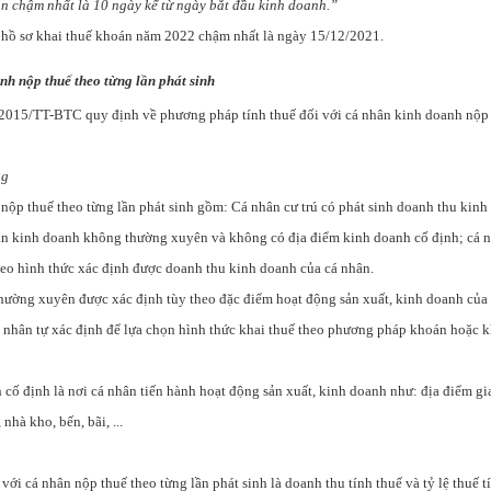
án chậm nhất là 10 ngày kể từ ngày bắt đầu kinh doanh.”
 hồ sơ khai thuế khoán năm 2022 chậm nhất là ngày 15/12/2021.
nh nộp thuế theo từng lần phát sinh
2015/TT-BTC quy định về phương pháp tính thuế đối với cá nhân kinh doanh nộp 
ng
nộp thuế theo từng lần phát sinh gồm: Cá nhân cư trú có phát sinh doanh thu kinh
ân kinh doanh không thường xuyên và không có địa điểm kinh doanh cố định; cá n
heo hình thức xác định được doanh thu kinh doanh của cá nhân.
ường xuyên được xác định tùy theo đặc điểm hoạt động sản xuất, kinh doanh của 
 nhân tự xác định để lựa chọn hình thức khai thuế theo phương pháp khoán hoặc k
cố định là nơi cá nhân tiến hành hoạt động sản xuất, kinh doanh như: địa điểm gi
nhà kho, bến, bãi, ...
 với cá nhân nộp thuế theo từng lần phát sinh là doanh thu tính thuế và tỷ lệ thuế t