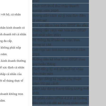
2021
Cách tính thuế thu nhập doanh
nghiệp năm 2020
 với hộ, cá nhân
Hướng dẫn cách xử lý hóa đơn điện
tử viết sai
Thủ tục đặt in hóa đơn GTGT lần đầu
 nhân kinh doanh có
Hướng dẫn cách viết hóa đơn GTGT
inh doanh trừ cá nhân
mới nhất năm 2021
Hệ thống tài khoản kế toán theo
ng đa cấp.
thông tư 133
n không phải nộp
Lịch nộp các loại báo cáo thuế năm
2021
a năm.
Hướng dẫn kê khai thuế GTGT theo
n kinh doanh thường
quý hoặc tháng
để xác định cá nhân
Cách đăng ký mã số thuế cá nhân
cho nhân viên
 nhập cá nhân của
Thủ tục đăng ký người phụ thuộc
i số tháng thực tế
giảm trừ gia cảnh
Cách xây dựng thang bảng lương mới
nhất
 doanh không trọn
Tải phần mềm HTKK 4.2.4 và hướng
năm.
dẫn cách cài đặt sử dụng phần mềm