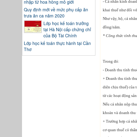
nhập từ hoa hồng mô giới
- Cá nhân kinh doan
Quy định mới về mức phụ cấp ăn
khai thuế như đối vớ
trưa ăn ca năm 2020
Như vậy, hộ, cá nhân
Lớp học kế toán trưởng
đồng/năm.
tại Hà Nội cấp chứng chỉ
của Bộ Tài Chính
* Công thức tính th
Lớp học kế toán thực hành tại Cần
Thơ
Trong đó:
- Doanh thu tính thu
+ Doanh thu tính thu
diện chịu thuế) của 
từ các hoạt động sản
Nếu cá nhân nộp thu
khoán và doanh thu 
+ Trường hợp cá nhâ
cơ quan thuế có thẩ