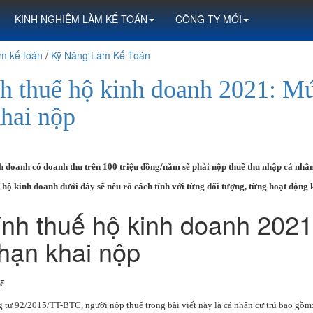
KINH NGHIỆM LÀM KẾ TOÁN
CÔNG TY MỚI
m kế toán
/
Kỹ Năng Làm Kế Toán
nh thuế hộ kinh doanh 2021: M
khai nộp
h doanh có doanh thu trên 100 triệu đồng/năm sẽ phải nộp thuế thu nhập cá nhân 
ế hộ kinh doanh dưới đây sẽ nêu rõ cách tính với từng đối tượng, từng hoạt động 
ính thuế hộ kinh doanh 202
 hạn khai nộp
uế
 tư 92/2015/TT-BTC, người nộp thuế trong bài viết này là cá nhân cư trú bao gồm