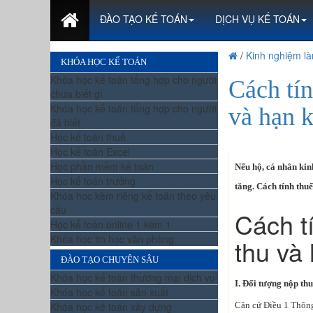
ĐÀO TẠO KẾ TOÁN
DỊCH VỤ KẾ TOÁN
/
Kinh nghiệm là
KHÓA HỌC KẾ TOÁN
Khóa học kế toán tổng hợp cho người
Cách tí
chưa biết gì
Khóa học kế toán tổng hợp cho người
và hạn 
đã biết
Học kế toán thuế
Học kế toán Excel
Học phần mềm kế toán
Nếu hộ, cá nhân kin
Học kế toán trưởng
tăng. Cách tính thu
Khóa học kèm riêng kế toán theo yêu
cầu
Cách t
Học kế toán online 1 kèm 1
Khóa học tin học văn phòng
thu và
ĐÀO TẠO CHUYÊN SÂU
Khóa học kế toán thương mại dịch vụ
I. Đối tượng nộp th
Khóa học kế toán sản xuất
Khóa học kế toán xây dựng
Căn cứ Điều 1 Thông