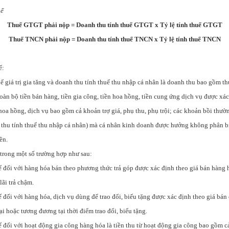
uế
​Thuế GTGT phải nộp = Doanh thu tính thuế GTGT x Tỷ lệ tính thuế GTGT
Thuế TNCN phải nộp = Doanh thu tính thuế TNCN x Tỷ lệ tính thuế TNCN
ế:
ế giá trị gia tăng và doanh thu tính thuế thu nhập cá nhân là doanh thu bao gồm t
toàn bộ tiền bán hàng, tiền gia công, tiền hoa hồng, tiền cung ứng dịch vụ được x
hoa hồng, dịch vụ bao gồm cả khoản trợ giá, phụ thu, phụ trội; các khoản bồi thườ
 thu tính thuế thu nhập cá nhân) mà cá nhân kinh doanh được hưởng không phân bi
ền.
 trong một số trường hợp như sau:
 đối với hàng hóa bán theo phương thức trả góp được xác định theo giá bán hàng h
ãi trả chậm.
 đối với hàng hóa, dịch vụ dùng để trao đổi, biếu tặng được xác định theo giá bán
ại hoặc tương đương tại thời điểm trao đổi, biếu tặng.
 đối với hoạt động gia công hàng hóa là tiền thu từ hoạt động gia công bao gồm cả