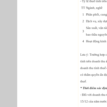
- Tỷ lệ thuế tính trê
TT
Ngành, nghề
1
Phân phối, cung
2
Dịch vụ, xây dự
Sản xuất, vận tả
3
bao thầu nguyên
4
Hoạt động kinh
Lưu ý: Trường hợp cá
tính trên doanh thu
doanh thu tính thuế
có thẩm quyền ấn đị
thuế.
* Thời điểm xác địn
- Đối với doanh thu 
15/12 của năm trước