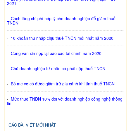
2021
-
Cách tăng chi phí hợp lý cho doanh nghiệp để giảm thuế
TNDN
-
10 khoản thu nhập chịu thuế TNCN mới nhất năm 2020
-
Công văn xin nộp lại báo cáo tài chính năm 2020
-
Chủ doanh nghiệp tư nhân có phải nộp thuế TNCN
-
Bố mẹ vợ có được giảm trừ gia cảnh khi tính thuế TNCN
-
Mức thuế TNDN 10% đối với doanh nghiệp công nghệ thông
tin
CÁC BÀI VIẾT MỚI NHẤT