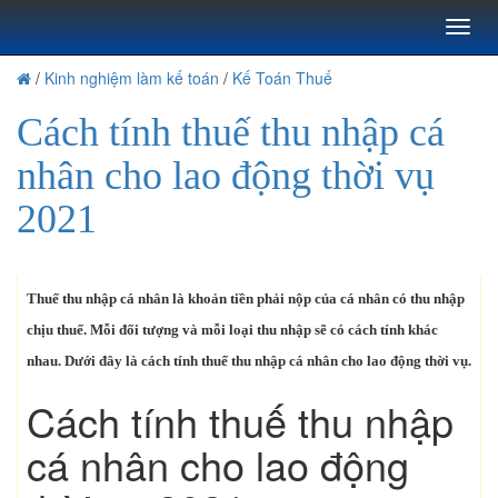
Toggl
naviga
/
Kinh nghiệm làm kế toán
/
Kế Toán Thuế
Cách tính thuế thu nhập cá
nhân cho lao động thời vụ
2021
Thuế thu nhập cá nhân là khoản tiền phải nộp của cá nhân có thu nhập
chịu thuế. Mỗi đối tượng và mỗi loại thu nhập sẽ có cách tính khác
nhau. Dưới đây là cách tính thuế thu nhập cá nhân cho lao động thời vụ.
Cách tính thuế thu nhập
cá nhân cho lao động