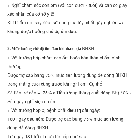
+ Nghỉ chăm sóc con ốm (với con dưới 7 tuổi) và cần có giấy
xác nhận của cơ sở y tế.
Khi bị ốm do: say riệu, sử dụng ma túy, chất gây nghiện =>
không được hưởng chế độ ốm đau.
2. Mức hưởng chế độ ốm đau khi tham gia BHXH
+ Với trường hợp chăm con ốm hoặc bản thân bị ốm bình
thường:
Được trợ cấp bằng 75% mức tiền lương dùng để đóng BHXH
trong tháng cuối cùng trước khi nghỉ ốm. Cụ thể
Số tiền trợ cấp = (75% x Tiền lương tháng cuối đóng BH) / 26 x
Số ngày nghỉ việc do ốm
+ Với trường hợp bị bệnh phải điều trị dài ngày:
180 ngày đầu tiên: Được trợ cấp bằng 75% mức tiền lương
dùng để đóng BHXH
Từ ngày 181 trở đi mức trợ cấp như sau: