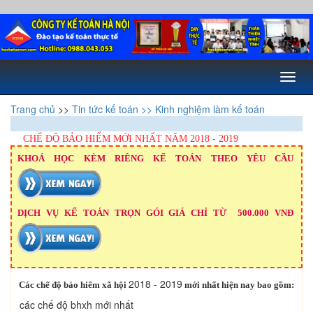
Toggl
naviga
Trang chủ
>>
Tin tức kế toán
>> Kinh nghiệm làm kế toán
CHẾ ĐỘ BẢO HIỂM MỚI NHẤT NĂM 2018 - 2019
KHOÁ HỌC KÈM RIÊNG KẾ TOÁN THEO YÊU CẦU
DỊCH VỤ KẾ TOÁN TRỌN GÓI GIÁ CHỈ TỪ 500.000 VNĐ
2018 - 2019
Các chế độ bảo hiểm xã hội
mới nhất hiện nay bao gồm:
các chế độ bhxh mới nhất