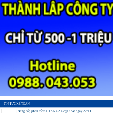
TIN TỨC KẾ TOÁN
Nâng cấp phần mềm HTKK 4.2.4 cập nhật ngày 22/11