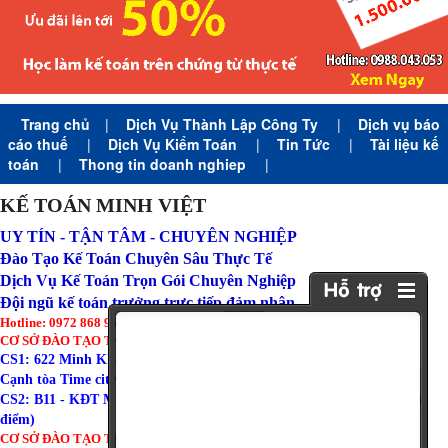
Trang chủ
|
Dịch Vụ Thành Lập Công Ty
|
Dịch vụ báo
cáo thuế
|
Dịch Vụ Kiểm Toán
|
Tin Tức
|
Tài liệu kế
toán
|
Thong tin doanh nghiep
|
KẾ TOÁN MINH VIỆT
UY TÍN - TẬN TÂM - CHUYÊN NGHIỆP
Đào Tạo Kế Toán Chuyên Sâu Thực Tế
Dịch Vụ Kế Toán Trọn Gói Chuyên Nghiệp
Đội ngũ kế toán trưởng trực tiếp đảm nhận
Hotline: 0972 868 960 (Zalo)
CƠ SỞ ĐÀO TẠO TẠI HÀ NỘI:
CS1: 622 Minh Khai - Hai Bà Trưng - Hà Nội ( Tòa Amber Riverside
Cạnh tòa Time city )
CS2: B11 - KĐT Mỹ Đình I - Từ Liêm - Hà Nội ( Gần trường đoàn thị
điểm)
CƠ SỞ ĐÀO TẠO TẠI BẮC NINH: