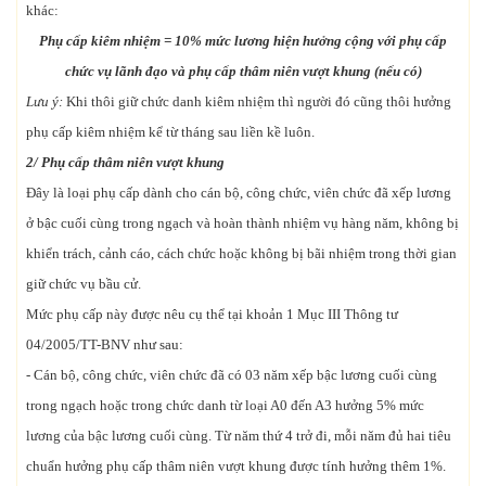
khác:
Phụ cấp kiêm nhiệm = 10% mức lương hiện hưởng cộng với phụ cấp
chức vụ lãnh đạo và phụ cấp thâm niên vượt khung (nếu có)
Lưu ý:
Khi thôi giữ chức danh kiêm nhiệm thì người đó cũng thôi hưởng
phụ cấp kiêm nhiệm kể từ tháng sau liền kề luôn.
2/ Phụ cấp thâm niên vượt khung
Đây là loại phụ cấp dành cho cán bộ, công chức, viên chức đã xếp lương
ở bậc cuối cùng trong ngạch và hoàn thành nhiệm vụ hàng năm, không bị
khiển trách, cảnh cáo, cách chức hoặc không bị bãi nhiệm trong thời gian
giữ chức vụ bầu cử.
Mức phụ cấp này được nêu cụ thể tại khoản 1 Mục III Thông tư
04/2005/TT-BNV như sau:
- Cán bộ, công chức, viên chức đã có 03 năm xếp bậc lương cuối cùng
trong ngạch hoặc trong chức danh từ loại A0 đến A3 hưởng 5% mức
lương của bậc lương cuối cùng. Từ năm thứ 4 trở đi, mỗi năm đủ hai tiêu
chuẩn hưởng phụ cấp thâm niên vượt khung được tính hưởng thêm 1%.