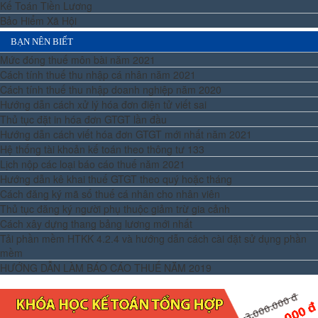
Kế Toán Tiền Lương
Bảo Hiểm Xã Hội
BẠN NÊN BIẾT
Mức đóng thuế môn bài năm 2021
Cách tính thuế thu nhập cá nhân năm 2021
Cách tính thuế thu nhập doanh nghiệp năm 2020
Hướng dẫn cách xử lý hóa đơn điện tử viết sai
Thủ tục đặt in hóa đơn GTGT lần đầu
Hướng dẫn cách viết hóa đơn GTGT mới nhất năm 2021
Hệ thống tài khoản kế toán theo thông tư 133
Lịch nộp các loại báo cáo thuế năm 2021
Hướng dẫn kê khai thuế GTGT theo quý hoặc tháng
Cách đăng ký mã số thuế cá nhân cho nhân viên
Thủ tục đăng ký người phụ thuộc giảm trừ gia cảnh
Cách xây dựng thang bảng lương mới nhất
Tải phần mềm HTKK 4.2.4 và hướng dẫn cách cài đặt sử dụng phần
mềm
HƯỚNG DẪN LÀM BÁO CÁO THUẾ NĂM 2019