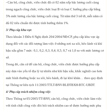
- Cán bộ, công chức, viên chức đã có 02 năm xếp bậc lương cuối cùng
trong ngạch công chức, viên chức loại B và loại C hưởng phụ cấp bằng
5% mức lương của bậc lương cuối cùng. Từ năm thứ 3 trở đi, mỗi năm có
đủ 02 tiêu chuẩn thì được tính hưởng thêm 1%.
3/ Phụ cấp khu vực
Theo khoản 3 Điều 6 Nghị định 204/2004/NĐ-CP, phụ cấp khu vực áp
dụng đối với các đối tượng làm việc ở những nơi xa xôi, hẻo lánh và khí
hậu xấu gồm 7 mức: 0,1; 0,2; 0,3; 0,4; 0,5; 0,7 và 1,0 so với mức lương cơ
sở.
Trong đó, căn cứ để cán bộ, công chức, viên chức được hưởng phụ cấp
này dựa vào yếu tố địa lý tự nhiên như khí hậu xấu, khắc nghiệt cao hơn
mức bình thường hoặc xa xôi, hẻo hánh, đi lại khó khăn… theo quy định
tại Thông tư liên tịch 11/2005/TTLT-BNV-BLĐTBXH-BTC-UBDT.
4/ Phụ cấp trách nhiệm công việc
Theo Thông tư 05/2005/TT-BNV, cán bộ, công chức, viên chức làm việc
với tính chất công việc đòi hỏi trách nhiệm cao sẽ được hưởng mức phụ