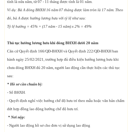
tính là nửa năm, từ 07 - 11 tháng được tính là 01 năm.
Ví dụ: Bà A đóng BHXH 16 năm 07 tháng được làm tròn là 17 năm. Theo
đó, bà A được hưởng lương hưu với tỷ lệ như sau:
Tỷ lệ hưởng = 45% + (17 năm - 15 năm) x 2% = 49%
Thủ tục hưởng lương hưu khi đóng BHXH dưới 20 năm
Căn cứ Quyết định 166/QĐ-BHXH và Quyết định 222/QĐ-BHXH ban
hành ngày 25/02/2021, trường hợp đủ điều kiện hưởng lương hưu khi
chưa đóng BHXH đủ 20 năm, người lao động cần thực hiện các thủ tục
sau:
* Hồ sơ cần chuẩn bị:
- Sổ BHXH.
- Quyết định nghỉ việc hưởng chế độ hưu trí theo mẫu hoặc văn bản chấm
dứt hợp đồng lao động hưởng chế độ hưu trí.
* Nơi nộp:
- Người lao động hồ sơ cho đơn vị sử dụng lao động