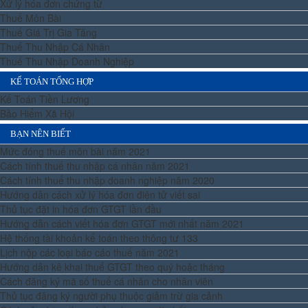
Xử lý hóa đơn chứng từ
Thuế Môn Bài
Thuế Giá Trị Gia Tăng
Thuế Thu Nhập Cá Nhân
Thuế Thu Nhập Doanh Nghiệp
KẾ TOÁN TỔNG HỢP
Kế Toán Tiền Lương
Bảo Hiểm Xã Hội
BẠN NÊN BIẾT
Mức đóng thuế môn bài năm 2021
Cách tính thuế thu nhập cá nhân năm 2021
Cách tính thuế thu nhập doanh nghiệp năm 2020
Hướng dẫn cách xử lý hóa đơn điện tử viết sai
Thủ tục đặt in hóa đơn GTGT lần đầu
Hướng dẫn cách viết hóa đơn GTGT mới nhất năm 2021
Hệ thống tài khoản kế toán theo thông tư 133
Lịch nộp các loại báo cáo thuế năm 2021
Hướng dẫn kê khai thuế GTGT theo quý hoặc tháng
Cách đăng ký mã số thuế cá nhân cho nhân viên
Thủ tục đăng ký người phụ thuộc giảm trừ gia cảnh