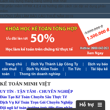
Cách xây dựng thang bảng lương mới nhất
Tải phần mềm HTKK 4.2.4 và hướng dẫn cách cài đặt sử dụng phần
mềm
HƯỚNG DẪN LÀM BÁO CÁO THUẾ NĂM 2019
Trang chủ
|
Dịch Vụ Thành Lập Công Ty
|
Dịch vụ báo
cáo thuế
|
Dịch Vụ Kiểm Toán
|
Tin Tức
|
Tài liệu kế
toán
|
Thong tin doanh nghiep
|
KẾ TOÁN MINH VIỆT
UY TÍN - TẬN TÂM - CHUYÊN NGHIỆP
Đào Tạo Kế Toán Chuyên Sâu Thực Tế
Dịch Vụ Kế Toán Trọn Gói Chuyên Nghiệp
Đội ngũ kế toán trưởng trực tiếp đảm nhận