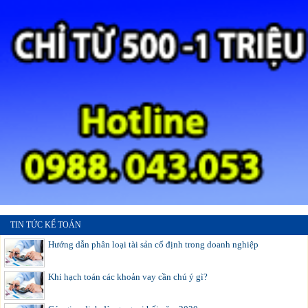
TIN TỨC KẾ TOÁN
Hướng dẫn phân loại tài sản cố định trong doanh nghiệp
Khi hạch toán các khoản vay cần chú ý gì?