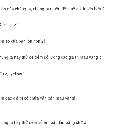
 tiên của chúng ta, chúng ta muốn đếm số giá trị lớn hơn 2.
12, "> 2")
ếm số của bạn lớn hơn 2!
húng ta hãy thử để đếm số lượng các giá trị màu vàng :
12, "yellow")
ếm các giá trị có chứa văn bản màu vàng!
húng ta hãy thử đếm số tên bắt đầu bằng chữ J :