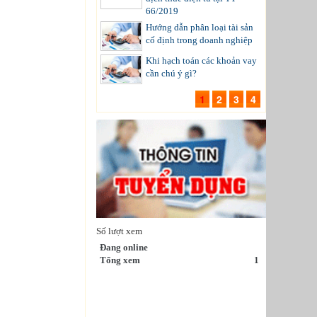
66/2019
Hướng dẫn phân loại tài sản
cố định trong doanh nghiệp
Khi hạch toán các khoản vay
cần chú ý gì?
1
2
3
4
Số lượt xem
Đang online
Tổng xem
1