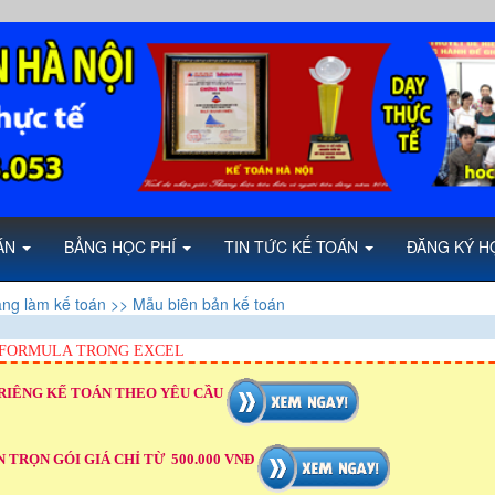
OÁN
BẢNG HỌC PHÍ
TIN TỨC KẾ TOÁN
ĐĂNG KÝ H
ăng làm kế toán
>> Mẫu biên bản kế toán
 FORMULA TRONG EXCEL
RIÊNG KẾ TOÁN THEO YÊU CẦU
 TRỌN GÓI GIÁ CHỈ TỪ 500.000 VNĐ