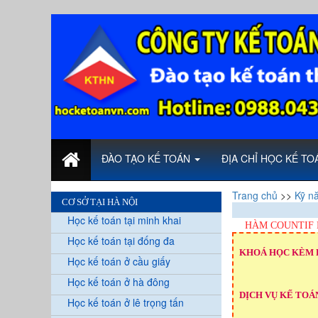
ĐÀO TẠO KẾ TOÁN
ĐỊA CHỈ HỌC KẾ T
Trang chủ
>>
Kỹ n
CƠ SỞ TẠI HÀ NỘI
Học kế toán tại minh khai
HÀM COUNTIF
Học kế toán tại đống đa
KHOÁ HỌC KÈM 
Học kế toán ở cầu giấy
Học kế toán ở hà đông
DỊCH VỤ KẾ TOÁN
Học kế toán ở lê trọng tấn