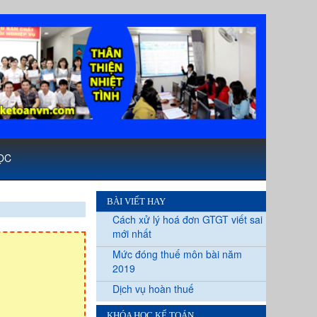
ỌC
BÀI VIẾT HAY
Cách xử lý hoá đơn GTGT viết sai
mới nhất
Mức đóng thuế môn bài năm
2019
Dịch vụ hoàn thuế
KHÓA HỌC KẾ TOÁN