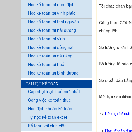
Học kế toán tại nam định
Tôi chắc chắn bạ
Học kế toán tại vĩnh phúc
Học kế toán tại thái nguyên
Công thức COUNTI
Học kế toán tại hải dương
chúng tôi:
Học kế toán tại vinh
Học kế toán tại đồng nai
Số lượng ô lớn h
Học kế toán tại đà nẵng
Số lượng tế bào c
Học kế toán tại huế
Học kế toán tại bình dương
Số ô bắt đầu bằn
TÀI LIỆU KẾ TOÁN
Cập nhật luật thuế mới nhất
Mời bạn xem thêm:
Công việc kế toán thuế
Học định khoản kế toán
>>
Lớp học kế toán
Tự học kế toán excel
Kế toán với sinh viên
>>
Học kế toán tổn