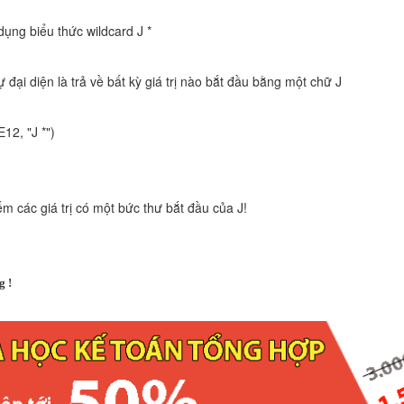
ụng biểu thức wildcard J *
tự đại diện là trả về bất kỳ giá trị nào bắt đầu bằng một chữ J
12, "J *")
m các giá trị có một bức thư bắt đầu của J!
g !