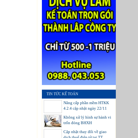
TIN TỨC KẾ TOÁN
Nâng cấp phần mềm HTKK
4.2.4 cập nhật ngày 22/11
Không xử lý hình sự hành vi
trốn đóng BHXH
Cập nhật thay đổi về giao
dịch thuế điện tử tại TT