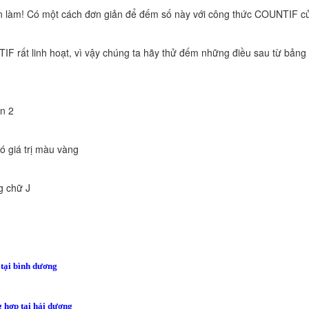
n làm! Có một cách đơn giản để đếm số này với công thức COUNTIF củ
F rất linh hoạt, vì vậy chúng ta hãy thử đếm những điều sau từ bảng 
ơn 2
ó giá trị màu vàng
g chữ J
 tại bình dương
g hợp tại hải dương