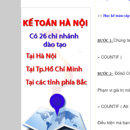
>>
Học kế toán cấp 
Chúng ta
BƯỚC 1:
= COUNTIF (
Đốisố C
BƯỚC 2:
Phạm vi giá trị m
= COUNTIF ( A9:
Điều kiện mà bạn