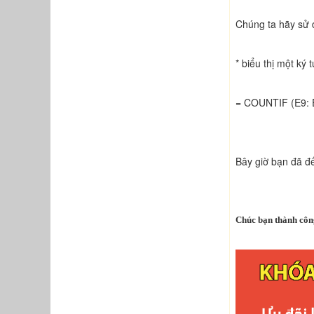
Chúng ta hãy sử d
* biểu thị một ký 
= COUNTIF (E9: E
Bây giờ bạn đã đế
Chúc bạn thành côn