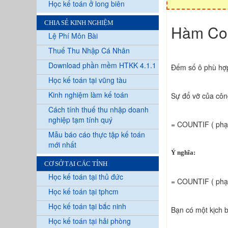
Học kế toán ở long biên
CHIA SẺ KINH NGHIỆM
Hàm Cou
Lệ Phí Môn Bài
Thuế Thu Nhập Cá Nhân
Download phần mềm HTKK 4.1.1
Đếm số ô phù hợp
Học kế toán tại vũng tàu
Kinh nghiệm làm kế toán
Sự đổ vỡ của côn
Cách tính thuế thu nhập doanh
nghiệp tạm tính quý
= COUNTIF ( phạm 
Mẫu báo cáo thực tập kế toán
mới nhất
Ý nghĩa:
CƠ SỞ TẠI CÁC TỈNH
Học kế toán tại thủ đức
= COUNTIF ( phạm 
Học kế toán tại tphcm
Học kế toán tại bắc ninh
Bạn có một kịch 
Học kế toán tại hải phòng