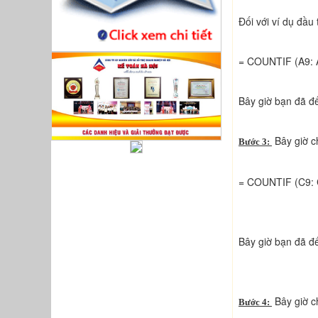
Đối với ví dụ đầu
= COUNTIF (A9: A
Bây giờ bạn đã đ
Bây giờ c
Bước 3:
= COUNTIF (C9: C
Bây giờ bạn đã đ
Bây giờ c
Bước 4: