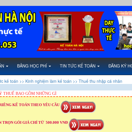
OÁN
BẢNG HỌC PHÍ
TIN TỨC KẾ TOÁN
ĐĂNG KÝ H
ức kế toán
>> Kinh nghiệm làm kế toán
>> Thuế thu nhập cá nhân
Ý THUẾ BAO GỒM NHỮNG GÌ
RIÊNG KẾ TOÁN THEO YÊU CẦU
 TRỌN GÓI GIÁ CHỈ TỪ 500.000 VNĐ