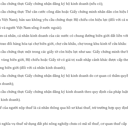
 cầu chứng thực Giấy chứng nhận đăng ký hộ kinh doanh (nếu có);
 cầu chứng thực Thẻ căn cước công dân hoặc Giấy chứng minh nhân dân còn hiệu l
h Việt Nam); bản sao không yêu cầu chứng thực Hộ chiếu còn hiệu lực (đối với cá 
i và người Việt Nam sống ở nước ngoài).
óm cá nhân, cá nhân kinh doanh của các nước có chung đường biên giới đất liền vớ
trao đổi hàng hóa tại chợ biên giới, chợ cửa khẩu, chợ trong khu kinh tế cửa khẩu:
cầu chứng thực một trong các giấy tờ còn hiệu lực như sau: Giấy chứng minh thư b
vùng biên giới, Hộ chiếu hoặc Giấy tờ có giá trị xuất nhập cảnh khác được cấp th
ng biên giới (đối với cá nhân kinh doanh);
 cầu chứng thực Giấy chứng nhận đăng ký hộ kinh doanh do cơ quan có thẩm quyề
h doanh);
 cầu chứng thực Giấy chứng nhận đăng ký kinh doanh theo quy định của pháp luậ
ộ kinh doanh).
ế của người nộp thuế là cá nhân thông qua hồ sơ khai thuế, trừ trường hợp quy địn
ó nghĩa vụ thuế sử dụng đất phi nông nghiệp chưa có mã số thuế, cơ quan thuế cấp