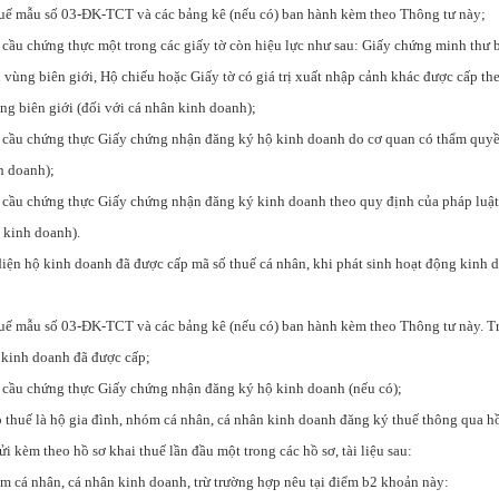
huế mẫu số 03-ĐK-TCT và các bảng kê (nếu có) ban hành kèm theo Thông tư này;
cầu chứng thực một trong các giấy tờ còn hiệu lực như sau: Giấy chứng minh thư b
vùng biên giới, Hộ chiếu hoặc Giấy tờ có giá trị xuất nhập cảnh khác được cấp th
ng biên giới (đối với cá nhân kinh doanh);
 cầu chứng thực Giấy chứng nhận đăng ký hộ kinh doanh do cơ quan có thẩm quyề
h doanh);
 cầu chứng thực Giấy chứng nhận đăng ký kinh doanh theo quy định của pháp luậ
ộ kinh doanh).
diện hộ kinh doanh đã được cấp mã số thuế cá nhân, khi phát sinh hoạt động kinh 
huế mẫu số 03-ĐK-TCT và các bảng kê (nếu có) ban hành kèm theo Thông tư này. Tr
ộ kinh doanh đã được cấp;
 cầu chứng thực Giấy chứng nhận đăng ký hộ kinh doanh (nếu có);
 thuế là hộ gia đình, nhóm cá nhân, cá nhân kinh doanh đăng ký thuế thông qua hồ
ửi kèm theo hồ sơ khai thuế lần đầu một trong các hồ sơ, tài liệu sau:
m cá nhân, cá nhân kinh doanh, trừ trường hợp nêu tại điểm b2 khoản này: