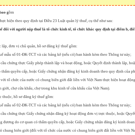
bao g
ồm
hực hiện theo quy định tại Điều 23 Luật quản lý thuế, cụ thể như sau:
ế đối với người nộp thuế là tổ chức kinh tế, tổ chức khác quy định tại điểm b, đ
c lập, đơn vị chủ quản, hồ sơ đăng ký thuế gồm:
huế mẫu số 01-ĐK-TCT và các bảng kê (nếu có) ban hành kèm theo Thông tư này;
 cầu chứng thực Giấy phép thành lập và hoạt động, hoặc Quyết định thành lập, ho
 thẩm quyền cấp, hoặc Giấy chứng nhận đăng ký kinh doanh theo quy định của ph
 với tổ chức của nước có chung biên giới đất liền với Việt Nam thực hiện hoạt động
n giới, chợ cửa khẩu, chợ trong khu kinh tế cửa khẩu của Việt Nam).
ực thuộc, hồ sơ đăng ký thuế gồm:
huế mẫu số 02-ĐK-TCT và các bảng kê (nếu có) ban hành kèm theo Thông tư này;
 cầu chứng thực Giấy chứng nhận đăng ký hoạt động đơn vị trực thuộc, hoặc Quyết
g đương do cơ quan có thẩm quyền cấp, hoặc Giấy chứng nhận đăng ký kinh doan
ó chung biên giới (đối với tổ chức của nước có chung biên giới đất liền với Việt N