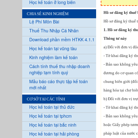
Học kế toán ở long biên
Hồ sơ đăng ký thuế 
CHIA SẺ KINH NGHIỆM
Lệ Phí Môn Bài
Hồ sơ đăng ký thuế t
Thuế Thu Nhập Cá Nhân
1. Hồ sơ đăng ký thu
Thông tư này
Download phần mềm HTKK 4.1.1
a) Đối với đơn vị độ
Học kế toán tại vũng tàu
- Tờ khai đăng ký t
Kinh nghiệm làm kế toán
- Bản sao không yêu
Cách tính thuế thu nhập doanh
nghiệp tạm tính quý
đương do cơ quan có
Mẫu báo cáo thực tập kế toán
chung biên giới (đối
mới nhất
hàng hóa tại chợ biê
b) Đối với đơn vị tr
CƠ SỞ TẠI CÁC TỈNH
Học kế toán tại thủ đức
- Tờ khai đăng ký t
Học kế toán tại tphcm
- Bản sao không yêu
Học kế toán tại bắc ninh
hoặc Giấy phép tươn
Học kế toán tại hải phòng
pháp luật của nước c