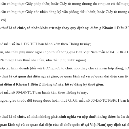
 cầu chứng thực Giấy phép thầu; hoặc Giấy tờ tương đương do cơ quan có thẩm qu
 cầu chứng thực Giấy xác nhận đăng ký văn phòng điều hành; hoặc Giấy tờ tương
 có).
p thuế là tổ chức, cá nhân khấu trừ nộp thay quy định tại điểm g Khoản 1 Điều 2 
huế mẫu số 04.1-ĐK-TCT ban hành kèm theo Thông tư này;
hầu, nhà thầu phụ nước ngoài nộp thuế thông qua Bên Việt Nam mẫu số 04.1-ĐK-T
 Nam nộp thay thuế nhà thầu, nhà thầu phụ nước ngoài).
hợp tác kinh doanh (đối với trường hợp tổ chức nộp thay cho cá nhân hợp đồng, hợ
 thuế là cơ quan đại diện ngoại giao, cơ quan lãnh sự và cơ quan đại diện của tổ 
ại điểm đ Khoản 1 Điều 2 Thông tư này, hồ sơ đăng ký thuế gồm:
huế mẫu số 06-ĐK-TCT ban hành kèm theo Thông tư này;
c ngoại giao thuộc đối tượng được hoàn thuế GTGT mẫu số 06-ĐK-TCT-BK01 ban 
p thuế là tổ chức, cá nhân không phát sinh nghĩa vụ nộp thuế nhưng được hoàn th
 quan lãnh sự và cơ quan đại diện của tổ chức quốc tế tại Việt Nam) quy định tại