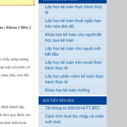
Lớp học kế toán thực hành thực
tế
Lớp học kế toán thuế ngắn hạn
trên hóa đơn đỏ
iểm c Khoản 1 Điều 2
Khóa học kế toán cho người đã
học qua kế toán
Lớp học kế toán cho nguời mới
bắt đầu
ặc Giấy phép tương
Lớp học kế toán trên excel thực
áp luật của nước có
hành thực tế
 mua, bán, trao đổi
Lớp học phần mềm kế toán thực
hành thực tế
Khóa học kế toán trưởng
BÀI VIẾT NÊN ĐỌC
 định thành lập,
Tải thông tư 200/2014/TT-BTC
h theo quy định của
Cách tính thuế thu nhập cá nhân
mới nhất
am thực hiện hoạt