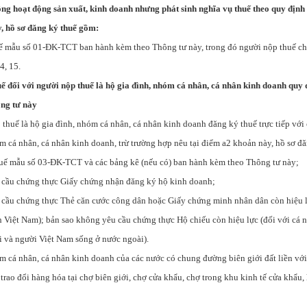
ông hoạt động sản xuất, kinh doanh nhưng phát sinh nghĩa vụ thuế theo quy định
, hồ sơ đăng ký thuế gồm:
ế mẫu số 01-ĐK-TCT ban hành kèm theo Thông tư này, trong đó người nộp thuế chỉ 
14, 15.
uế đối với người nộp thuế là hộ gia đình, nhóm cá nhân, cá nhân kinh doanh quy đ
ng tư này
 thuế là hộ gia đình, nhóm cá nhân, cá nhân kinh doanh đăng ký thuế trực tiếp với
m cá nhân, cá nhân kinh doanh, trừ trường hợp nêu tại điểm a2 khoản này, hồ sơ đ
huế mẫu số 03-ĐK-TCT và các bảng kê (nếu có) ban hành kèm theo Thông tư này;
 cầu chứng thực Giấy chứng nhận đăng ký hộ kinh doanh;
 cầu chứng thực Thẻ căn cước công dân hoặc Giấy chứng minh nhân dân còn hiệu l
h Việt Nam); bản sao không yêu cầu chứng thực Hộ chiếu còn hiệu lực (đối với cá 
i và người Việt Nam sống ở nước ngoài).
óm cá nhân, cá nhân kinh doanh của các nước có chung đường biên giới đất liền vớ
trao đổi hàng hóa tại chợ biên giới, chợ cửa khẩu, chợ trong khu kinh tế cửa khẩu,