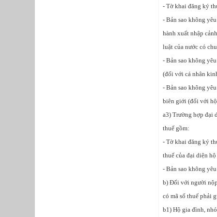
- Tờ khai đăng ký t
- Bản sao không yêu 
hành xuất nhập cảnh 
luật của nước có chu
- Bản sao không yêu
(đối với cá nhân kin
- Bản sao không yêu
biên giới (đối với h
a3) Trường hợp đại 
thuế gồm:
- Tờ khai đăng ký t
thuế của đại diện h
- Bản sao không yêu
b) Đối với người nộp
có mã số thuế phải g
b1) Hộ gia đình, nhó