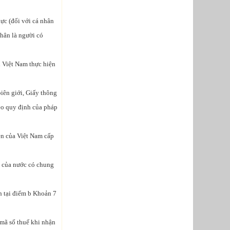
ực (đối với cá nhân
nhân là người có
i Việt Nam thực hiện
iên giới, Giấy thông
eo quy định của pháp
n của Việt Nam cấp
t của nước có chung
h tại điểm b Khoản 7
 mã số thuế khi nhận