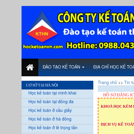
ĐÀO TẠO KẾ TOÁN
ĐỊA CHỈ HỌC KẾ T
Trang chủ
>>
Tin t
CƠ SỞ TẠI HÀ NỘI
Học kế toán tại minh khai
HỒ SƠ ĐĂNG K
Học kế toán tại đống đa
KHOÁ HỌC KÈM 
Học kế toán ở cầu giấy
Học kế toán ở hà đông
DỊCH VỤ KẾ TOÁN
Học kế toán ở lê trọng tấn