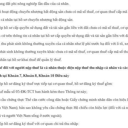
ụng đất phi nông nghiệp lần đầu của cá nhân.
có hoạt động chuyển nhượng bất động sản chưa có mã số thuế, cơ quan thuế cấp mã 
n cá nhân tại hồ sơ chuyển nhượng bất động sản.
ộp hồ sơ cấp quyền sử dụng đất và tài sản gắn liền với đất chưa có mã số thuế, cơ 
 cứ trên thông tin cá nhân tại hồ sơ cấp quyền sử dụng đất và tài sản gắn liền với đ
 thu phát sinh không thường xuyên của cá nhân như lệ phí trước bạ đối với ô tô, xe
phát sinh không thường xuyên khác chưa có mã số thuế, cơ quan thuế cấp mã số th
nhân tại hồ sơ khai thuế để quản lý thuế.
ế đối với người nộp thuế là cá nhân thuộc diện nộp thuế thu nhập cá nhân và các 
nh tại Khoản 7, Khoản 8, Khoản 10 Điều nà
y
ộp hồ sơ đăng ký thuế trực tiếp tại cơ quan thuế, hồ sơ đăng ký thuế gồm:
huế mẫu số 05-ĐK-TCT ban hành kèm theo Thông tư này;
 cầu chứng thực Thẻ căn cước công dân hoặc Giấy chứng minh nhân dân còn hiệu l
h Việt Nam); bản sao không yêu cầu chứng thực Hộ chiếu còn hiệu lực (đối với cá 
i và người Việt Nam sống ở nước ngoài).
ộp hồ sơ đăng ký thuế với cơ quan chi trả thu nhập: