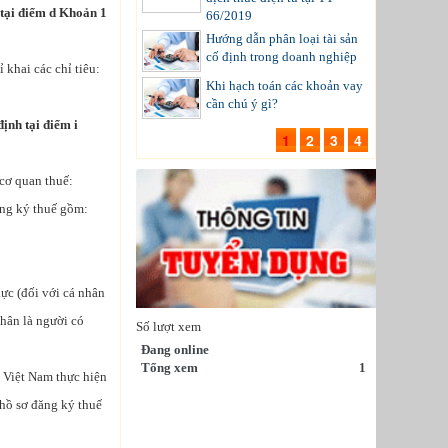
 tại điểm d Khoản 1
66/2019
Hướng dẫn phân loại tài sản
cố định trong doanh nghiệp
khai các chỉ tiêu:
Khi hạch toán các khoản vay
cần chú ý gì?
ịnh tại điểm i
1
2
3
4
 cơ quan thuế:
ăng ký thuế gồm:
ực (đối với cá nhân
nhân là người có
Số lượt xem
Đang online
Tổng xem
1
i Việt Nam thực hiện
 hồ sơ đăng ký thuế