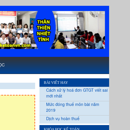
ỌC
BÀI VIẾT HAY
Cách xử lý hoá đơn GTGT viết sai
mới nhất
Mức đóng thuế môn bài năm
2019
Dịch vụ hoàn thuế
KHÓA HỌC KẾ TOÁN