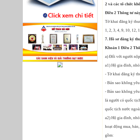
2 và các tổ chức kh
Điều 2 Thông tư này
Tờ khai đăng ký thu
1, 2, 3, 4, 9, 10, 12, 
7. Hồ sơ đăng ký th
Khoản 1 Điều 2 Thô
a) Đối với người nộp
a1) Hộ gia đình, nhó
- Tờ khai đăng ký t
- Bản sao không yêu
- Bản sao không yêu
là người có quốc tịc
quốc tịch nước ngoà
a2) Hộ gia đình, nh
hoạt động mua, bán, 
gồm: