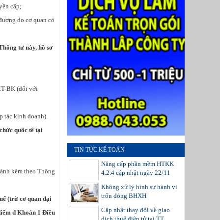
yền cấp;
 đương do cơ quan có
Thông tư này, hồ sơ
CT-BK (đối với
p tác kinh doanh).
chức quốc tế tại
TIN TỨC KẾ TOÁN
Nâng cấp phần mềm HTKK
hành kèm theo Thông
4.2.4 cập nhật ngày 22/11
Không xử lý hình sự hành vi
trốn đóng BHXH
uế (trừ cơ quan đại
Cập nhật thay đổi về giao
 điểm đ Khoản 1 Điều
dịch thuế điện tử tại TT