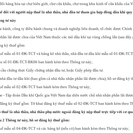
đổi hàng hóa tại chợ biên giới, chợ cửa khẩu, chợ trong khu kinh tế cửa khẩu của V
uế đối với người nộp thuế là nhà thầu, nhà đầu tư tham gia hợp đồng dầu khí quy
ng tư này
ều hành, công ty điều hành chung và doanh nghiệp liên doanh, tổ chức được Chính
phần lãi được chia của Việt Nam thuộc các mỏ dầu khí tại vùng chồng lấn (sau đây
ăng ký thuế gồm:
huế mẫu số 01-ĐK-TCT và bảng kê nhà thầu, nhà đầu tư dầu khí mẫu số 01-ĐK-TCT
u số 01-ĐK-TCT-BK06 ban hành kèm theo Thông tư này;
 cầu chứng thực Giấy chứng nhận đầu tư, hoặc Giấy phép đầu tư.
 nhà đầu tư dầu khí (bao gồm cả nhà thầu nhận phần lãi được chia), hồ sơ đăng ký 
huế mẫu số 02-ĐK-TCT ban hành kèm theo Thông tư này;
mẹ - Tập đoàn Dầu khí Quốc gia Việt Nam đại diện nước chủ nhà nhận phần lãi được
 đăng ký thuế gồm: Tờ khai đăng ký thuế mẫu số 02-ĐK-TCT ban hành kèm theo Th
p thuế là nhà thầu, nhà thầu phụ nước ngoài đăng ký nộp thuế trực tiếp với cơ qu
 2 Thông tư này, hồ sơ đăng ký thuế gồm:
huế mẫu số 04-ĐK-TCT và các bảng kê (nếu có) ban hành kèm theo Thông tư này;