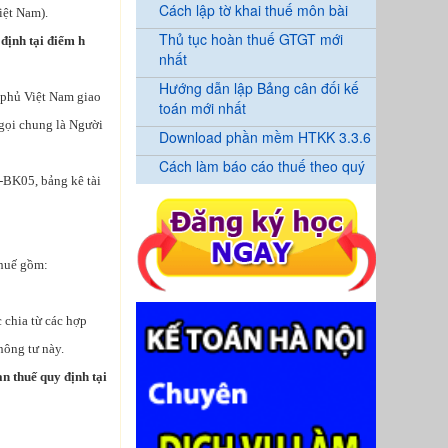
Cách lập tờ khai thuế môn bài
iệt Nam).
Thủ tục hoàn thuế GTGT mới
 định tại điểm h
nhất
Hướng dẫn lập Bảng cân đối kế
 phủ Việt Nam giao
toán mới nhất
 gọi chung là Người
Download phần mềm HTKK 3.3.6
Cách làm báo cáo thuế theo quý
-BK05, bảng kê tài
thuế gồm:
 chia từ các hợp
ông tư này.
an thuế quy định tại