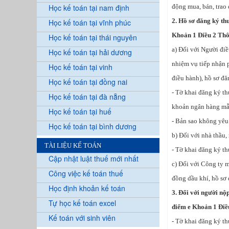
Học kế toán tại nam định
động mua, bán, trao 
2. Hồ sơ đăng ký th
Học kế toán tại vĩnh phúc
Khoản 1 Điều 2 Thô
Học kế toán tại thái nguyên
a) Đối với Người đi
Học kế toán tại hải dương
nhiệm vụ tiếp nhận 
Học kế toán tại vinh
điều hành), hồ sơ đ
Học kế toán tại đồng nai
- Tờ khai đăng ký t
Học kế toán tại đà nẵng
khoản ngân hàng mẫ
Học kế toán tại huế
- Bản sao không yêu
Học kế toán tại bình dương
b) Đối với nhà thầu,
TÀI LIỆU KẾ TOÁN
- Tờ khai đăng ký t
Cập nhật luật thuế mới nhất
c) Đối với Công ty 
Công việc kế toán thuế
đồng dầu khí, hồ sơ
Học định khoản kế toán
3. Đối với người nộ
Tự học kế toán excel
điểm e Khoản 1 Điều
Kế toán với sinh viên
- Tờ khai đăng ký t