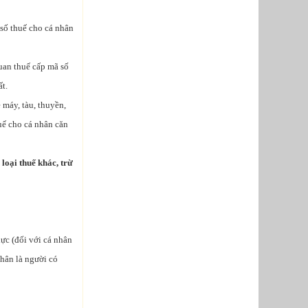
số thuế cho cá nhân
quan thuế cấp mã số
ất.
 máy, tàu, thuyền,
uế cho cá nhân căn
loại thuế khác, trừ
ực (đối với cá nhân
nhân là người có