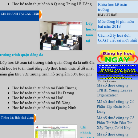
Học kế toán thực hành ở Quang Trung Hà Đông
Khóa học kế toán
trưởng
CHI NHÁNH TẠI CÁC TỈNH
BÀI VIẾT HAY
Mức đóng lệ phí môn
Lớp
bài năm 2018
học kế
toán
Cách xử lý hoá đơn
GTGT viết sai mới nhất
tại
trường trinh quận đống đa
Lớp học kế toán tại trường trinh quận đống đa là một địa
chỉ học kế toán thuế tổng hợp thực hành thực tế tốt nhất
nằm gần khu vực trường trinh hỗ trợ giảm 50% học phí
Tin tức kế toán
Mã số thuế công ty
Học kế toán thực hành tại Bình Dương
TNHH Young Leaves
Học kế toán thực hành tại Hải Dương
Organization
Học kế toán thực hành tại Huế
Mã số thuế công ty Cổ
Học kế toán thực hành tại Đà Nẵng
Phần Tập Đoàn Phú
Học kế toán thực hành tại Quảng Ninh
Long
Mã số thuế công ty Cổ
Thông báo lịch khai giảng
Phần Tư Vấn Đầu Tư
Chi
Xây Dựng Gold Key
nhánh
Mã số thuế công ty