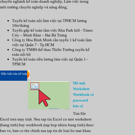
chuyên nghành kế toán doanh nghiệp; Làm việc trong
môi trường chuyên nghiệp và năng động;
Tuyển kế toán nội làm việc tại TPHCM lương
10tr/tháng
Tuyển gấp kế toán làm việc Khu Park hill - Times
City – Minh Khai – Hai Bà Trưng
Công ty Hòa Bình Minh cần tuyển 1 kế toán làm
việc tại Quận 7 - Tp.HCM
Công ty TNHH thể thao Thiên Trường tuyển kế
toán nội bộ
Tuyển kế toán tiền lương làm việc tại Quận 1 -
TPHCM
Mẫu biên bản kế toán
Mở một
Worksheet
Workbook có
password
bảo vệ
Tim file
Excel tren may tinh. Neu tap tin Excel co mot worksheet
(bang tinh) hay workbook (tap hop nhieu bang tinh) duoc
bao ve, ban co the chinh sua tap tin de loai bo mat khau.