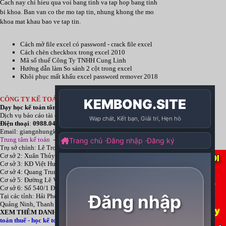
Cach nay chi hieu qua voi bang tinh va tap hop bang tinh
bi khoa. Ban van co the mo tap tin, nhung khong the mo
khoa mat khau bao ve tap tin.
Cách mở file excel có password - crack file excel
Cách chèn checkbox trong excel 2010
Mã số thuế Công Ty TNHH Cung Linh
Hướng dẫn làm So sánh 2 cột trong excel
Khôi phục mất khẩu excel password remover 2018
CÔNG TY KẾ TOÁN HÀ NỘI
Dạy
học kế toán tổng hợp
thực tế cấp tốc mọi trình độ
Dịch vụ báo cáo tài chính
chuyên nghiệp uy tín giá rẻ
Điện thoại
:
0988.043.053
Email:
giangnhungkthn@gmail.com
Trung tâm kế toán
-
Công ty
kế toán hà nội
d
ạy
học kế toán
tại:
Trụ sở chính: Lê Trọng Tấn - Thanh Xuân - Hà Nội
Cơ sở 2: Xuân Thủy - Cầu Giấy - Hà Nội
Cơ sở 3: KĐ Việt Hưng - Long Biên - Hà Nội
Cơ sở 4: Quang Trung - Hà Đông - Hà Nội
Cơ sở 5: Đường Lê Văn Thịnh – P. Suối Hoa– Tp. Bắc Ninh.
Cơ sở 6: Số 540/1 Đường Cách mạng tháng 8 – Quận 3 – Tp. Hồ Chí Minh.
Tại các tỉnh: Hải Phòng, Nam Định, Bắc Ninh, Thái bình, Bắc Giang, Vĩnh Phúc,
Quảng Ninh, Thanh Hóa, Phú Thọ, Thái Nguyên, TPHCM
XEM THÊM DANH MỤC:
Địa chỉ học kế toán
-
Học kế toán thực hành
-
Học kế
toán thuế
-
học kế toán tổng hợp
-
Dịch vụ dọn dẹp sổ sách kế toán
- Dịch vụ làm