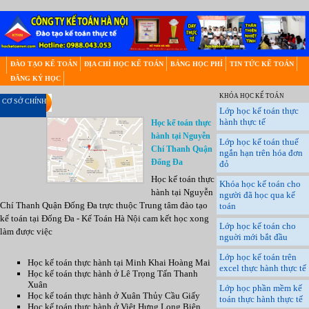
ĐÀO TẠO KẾ TOÁN
ĐỊA CHỈ HỌC KẾ TOÁN
BẢNG HỌC PHÍ
TIN TỨC KẾ TOÁN
ĐĂNG KÝ HỌC
KHÓA HỌC KẾ TOÁN
CƠ SỞ CHÍNH
Lớp học kế toán thực
hành thực tế
Học kế toán thực
hành tại Nguyễn
Lớp học kế toán thuế
Chí Thanh Quận
ngắn hạn trên hóa đơn
Đống Đa
đỏ
Học kế toán thực
Khóa học kế toán cho
hành tại Nguyễn
người đã học qua kế
Chí Thanh Quận Đống Đa trực thuộc Trung tâm đào tạo
toán
kế toán tại Đống Đa - Kế Toán Hà Nội cam kết học xong
Lớp học kế toán cho
làm được việc
nguời mới bắt đầu
Lớp học kế toán trên
Học kế toán thực hành tại Minh Khai Hoàng Mai
excel thực hành thực tế
Học kế toán thực hành ở Lê Trọng Tấn Thanh
Xuân
Lớp học phần mềm kế
Học kế toán thực hành ở Xuân Thủy Cầu Giấy
toán thực hành thực tế
Học kế toán thực hành ở Việt Hưng Long Biên