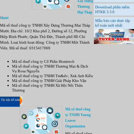
Xây Dựng
Thương
Download phần mềm
HTKK 3.3.6
Mại Tháp
Mười
Mẫu báo cáo thực tập
Mã số thuế công ty TNHH Xây Dựng Thương Mại Tháp
kế toán mới nhất
Mười. Địa chỉ: 10/2 Khu phố 2, Đường số 12, Phường
Hiệp Bình Phước, Quận Thủ Đức, Thành phố Hồ Chí
Minh. Loại hình hoạt động: Công ty TNHH Một Thành
Viên. Mã số thuế: 0315417069.
Mã số thuế công ty Cổ Phần Homitech
Mã số thuế công ty TNHH Thương Mại & Dịch
Vụ Rosa Nguyễn
Mã số thuế công ty TNHH Tm&dv; Xnk Anh Kiều
Mã số thuế công ty TNHH Giải Pháp Kho Vận
Mã số thuế công ty TNHH Xã Hội Nối Thân
Thương
Tài liệu kế toán
Mã số thuế công
ty TNHH Young
Leaves
Organization
Mã số thuế công