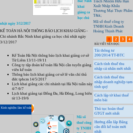
Bắc Ninh
Trách Nhiệm Hữu Hạn
Xuất Nhập Khẩu
khai
Thương Mại Thực Phẩm
giảng ca
T&k;
học chủ
Mã số thuế công ty
nhật ngày 3/12/2017
TNHH Kinh Doanh
KẾ TOÁN HÀ NỘI THÔNG BÁO LỊCH KHAI GIẢNG -
Hoàng Thịnh Phát
Chi nhánh Bắc Ninh khai giảng ca học chủ nhật ngày
1
2
3
4
3/12/2017
BÀI VIẾT NÊN ĐỌC
Tải thông tư
200/2014/TT-BTC
Kế Toán Hà Nội thông báo lịch khai giảng cơ sở
Từ Liêm 13/11-19/11
Cách tính thuế thu
Công ty tập đoàn kế toán Hà Nội cần tuyển giảng
nhập cá nhân mới nhất
viên kế toán
Thông báo lịch khai giảng cơ sở lê văn chí thủ
Cách tính thuế thu
đức tphcm 14/5/2017
nhập doanh nghiệp tạm
Lịch khai giảng các chi nhánh tại Hà Nội tuần này
tính quý
4/7-9/7
Lịch khai giảng tại Đống Đa, Hà Đông, Long biên
Cách lập tờ khai thuế
từ 13-19/6
môn bài
Kinh nghiệm làm kế toán
Thủ tục hoàn thuế
GTGT mới nhất
Mã số
Hướng dẫn lập Bảng
thuế công
cân đối kế toán mới
ty TNHH
nhất