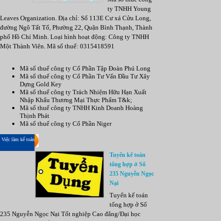
ty TNHH Young
Leaves Organization. Địa chỉ: Số 113E Cư xá Cửu Long,
đường Ngô Tất Tố, Phường 22, Quận Bình Thạnh, Thành
phố Hồ Chí Minh. Loại hình hoạt động: Công ty TNHH
Một Thành Viên. Mã số thuế: 0315418591
Mã số thuế công ty Cổ Phần Tập Đoàn Phú Long
Mã số thuế công ty Cổ Phần Tư Vấn Đầu Tư Xây
Dựng Gold Key
Mã số thuế công ty Trách Nhiệm Hữu Hạn Xuất
Nhập Khẩu Thương Mại Thực Phẩm T&k;
Mã số thuế công ty TNHH Kinh Doanh Hoàng
Thịnh Phát
Mã số thuế công ty Cổ Phần Niger
Việc làm kế toán
Tuyển kế toán
tổng hợp ở Số
235 Nguyễn Ngọc
Nại
Tuyển kế toán
tổng hợp ở Số
235 Nguyễn Ngọc Nại Tốt nghiệp Cao đẳng/Đại học