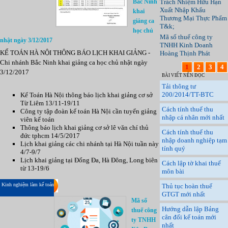
Bắc Ninh
Trách Nhiệm Hữu Hạn
Xuất Nhập Khẩu
khai
Thương Mại Thực Phẩm
giảng ca
T&k;
học chủ
Mã số thuế công ty
nhật ngày 3/12/2017
TNHH Kinh Doanh
KẾ TOÁN HÀ NỘI THÔNG BÁO LỊCH KHAI GIẢNG -
Hoàng Thịnh Phát
Chi nhánh Bắc Ninh khai giảng ca học chủ nhật ngày
1
2
3
4
3/12/2017
BÀI VIẾT NÊN ĐỌC
Tải thông tư
200/2014/TT-BTC
Kế Toán Hà Nội thông báo lịch khai giảng cơ sở
Từ Liêm 13/11-19/11
Cách tính thuế thu
Công ty tập đoàn kế toán Hà Nội cần tuyển giảng
nhập cá nhân mới nhất
viên kế toán
Thông báo lịch khai giảng cơ sở lê văn chí thủ
Cách tính thuế thu
đức tphcm 14/5/2017
nhập doanh nghiệp tạm
Lịch khai giảng các chi nhánh tại Hà Nội tuần này
tính quý
4/7-9/7
Lịch khai giảng tại Đống Đa, Hà Đông, Long biên
Cách lập tờ khai thuế
từ 13-19/6
môn bài
Kinh nghiệm làm kế toán
Thủ tục hoàn thuế
GTGT mới nhất
Mã số
Hướng dẫn lập Bảng
thuế công
cân đối kế toán mới
ty TNHH
nhất