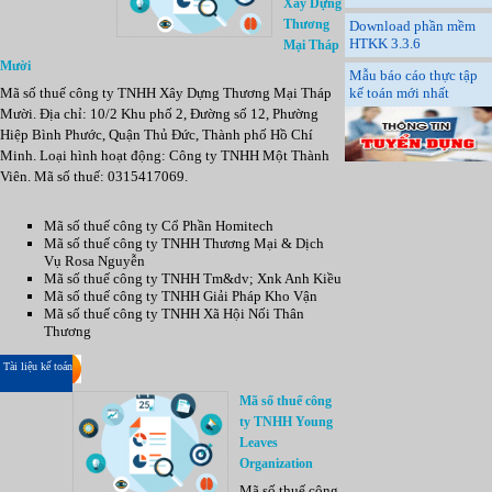
Xây Dựng
Thương
Download phần mềm
HTKK 3.3.6
Mại Tháp
Mười
Mẫu báo cáo thực tập
Mã số thuế công ty TNHH Xây Dựng Thương Mại Tháp
kế toán mới nhất
Mười. Địa chỉ: 10/2 Khu phố 2, Đường số 12, Phường
Hiệp Bình Phước, Quận Thủ Đức, Thành phố Hồ Chí
Minh. Loại hình hoạt động: Công ty TNHH Một Thành
Viên. Mã số thuế: 0315417069.
Mã số thuế công ty Cổ Phần Homitech
Mã số thuế công ty TNHH Thương Mại & Dịch
Vụ Rosa Nguyễn
Mã số thuế công ty TNHH Tm&dv; Xnk Anh Kiều
Mã số thuế công ty TNHH Giải Pháp Kho Vận
Mã số thuế công ty TNHH Xã Hội Nối Thân
Thương
Tài liệu kế toán
Mã số thuế công
ty TNHH Young
Leaves
Organization
Mã số thuế công