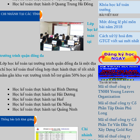
Học kế toán thực hành ở Quang Trung Hà Đông
Khóa học kế toán
trưởng
CHI NHÁNH TẠI CÁC TỈNH
BÀI VIẾT HAY
Mức đóng lệ phí môn
Lớp
bài năm 2018
học kế
toán
Cách xử lý hoá đơn
GTGT viết sai mới nhất
tại
trường trinh quận đống đa
Lớp học kế toán tại trường trinh quận đống đa là một địa
chỉ học kế toán thuế tổng hợp thực hành thực tế tốt nhất
nằm gần khu vực trường trinh hỗ trợ giảm 50% học phí
Tin tức kế toán
Mã số thuế công ty
Học kế toán thực hành tại Bình Dương
TNHH Young Leaves
Học kế toán thực hành tại Hải Dương
Organization
Học kế toán thực hành tại Huế
Mã số thuế công ty Cổ
Học kế toán thực hành tại Đà Nẵng
Phần Tập Đoàn Phú
Học kế toán thực hành tại Quảng Ninh
Long
Mã số thuế công ty Cổ
Thông báo lịch khai giảng
Phần Tư Vấn Đầu Tư
Chi
Xây Dựng Gold Key
nhánh
Mã số thuế công ty