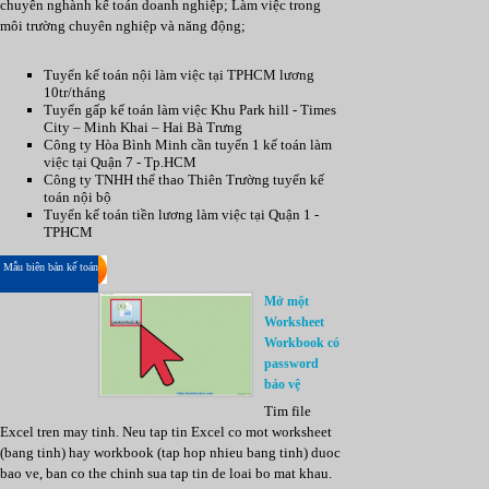
chuyên nghành kế toán doanh nghiệp; Làm việc trong
môi trường chuyên nghiệp và năng động;
Tuyển kế toán nội làm việc tại TPHCM lương
10tr/tháng
Tuyển gấp kế toán làm việc Khu Park hill - Times
City – Minh Khai – Hai Bà Trưng
Công ty Hòa Bình Minh cần tuyển 1 kế toán làm
việc tại Quận 7 - Tp.HCM
Công ty TNHH thể thao Thiên Trường tuyển kế
toán nội bộ
Tuyển kế toán tiền lương làm việc tại Quận 1 -
TPHCM
Mẫu biên bản kế toán
Mở một
Worksheet
Workbook có
password
bảo vệ
Tim file
Excel tren may tinh. Neu tap tin Excel co mot worksheet
(bang tinh) hay workbook (tap hop nhieu bang tinh) duoc
bao ve, ban co the chinh sua tap tin de loai bo mat khau.