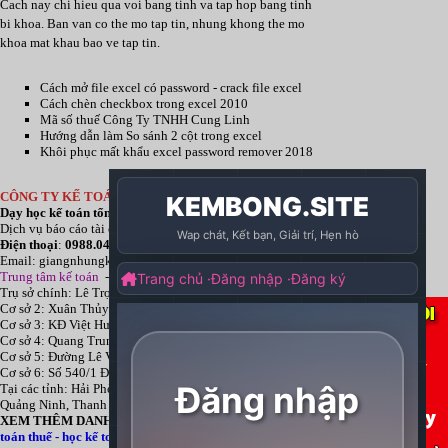
Cach nay chi hieu qua voi bang tinh va tap hop bang tinh
bi khoa. Ban van co the mo tap tin, nhung khong the mo
khoa mat khau bao ve tap tin.
Cách mở file excel có password - crack file excel
Cách chèn checkbox trong excel 2010
Mã số thuế Công Ty TNHH Cung Linh
Hướng dẫn làm So sánh 2 cột trong excel
Khôi phục mất khẩu excel password remover 2018
CÔNG TY KẾ TOÁN HÀ NỘI
Dạy
học kế toán tổng hợp
thực tế cấp tốc mọi trình độ
Dịch vụ báo cáo tài chính
chuyên nghiệp uy tín giá rẻ
Điện thoại
:
0988.043.053
Email:
giangnhungkthn@gmail.com
Trung tâm kế toán
-
Công ty
kế toán hà nội
d
ạy
học kế toán
tại:
Trụ sở chính: Lê Trọng Tấn - Thanh Xuân - Hà Nội
Cơ sở 2: Xuân Thủy - Cầu Giấy - Hà Nội
Cơ sở 3: KĐ Việt Hưng - Long Biên - Hà Nội
Cơ sở 4: Quang Trung - Hà Đông - Hà Nội
Cơ sở 5: Đường Lê Văn Thịnh – P. Suối Hoa– Tp. Bắc Ninh.
Cơ sở 6: Số 540/1 Đường Cách mạng tháng 8 – Quận 3 – Tp. Hồ Chí Minh.
Tại các tỉnh: Hải Phòng, Nam Định, Bắc Ninh, Thái bình, Bắc Giang, Vĩnh Phúc,
Quảng Ninh, Thanh Hóa, Phú Thọ, Thái Nguyên, TPHCM
XEM THÊM DANH MỤC:
Địa chỉ học kế toán
-
Học kế toán thực hành
-
Học kế
toán thuế
-
học kế toán tổng hợp
-
Dịch vụ dọn dẹp sổ sách kế toán
- Dịch vụ làm