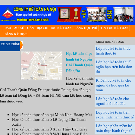
ĐÀO TẠO KẾ TOÁN
ĐỊA CHỈ HỌC KẾ TOÁN
BẢNG HỌC PHÍ
TIN TỨC KẾ TOÁN
ĐĂNG KÝ HỌC
KHÓA HỌC KẾ TOÁN
CƠ SỞ CHÍNH
Lớp học kế toán thực
hành thực tế
Học kế toán thực
hành tại Nguyễn
Lớp học kế toán thuế
Chí Thanh Quận
ngắn hạn trên hóa đơn
Đống Đa
đỏ
Học kế toán thực
Khóa học kế toán cho
hành tại Nguyễn
người đã học qua kế
Chí Thanh Quận Đống Đa trực thuộc Trung tâm đào tạo
toán
kế toán tại Đống Đa - Kế Toán Hà Nội cam kết học xong
Lớp học kế toán cho
làm được việc
nguời mới bắt đầu
Lớp học kế toán trên
Học kế toán thực hành tại Minh Khai Hoàng Mai
excel thực hành thực tế
Học kế toán thực hành ở Lê Trọng Tấn Thanh
Xuân
Lớp học phần mềm kế
Học kế toán thực hành ở Xuân Thủy Cầu Giấy
toán thực hành thực tế
Học kế toán thực hành ở Việt Hưng Long Biên