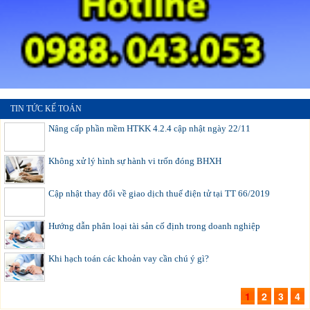
TIN TỨC KẾ TOÁN
Nâng cấp phần mềm HTKK 4.2.4 cập nhật ngày 22/11
Không xử lý hình sự hành vi trốn đóng BHXH
Cập nhật thay đổi về giao dịch thuế điện tử tại TT 66/2019
Hướng dẫn phân loại tài sản cố định trong doanh nghiệp
Khi hạch toán các khoản vay cần chú ý gì?
1
2
3
4