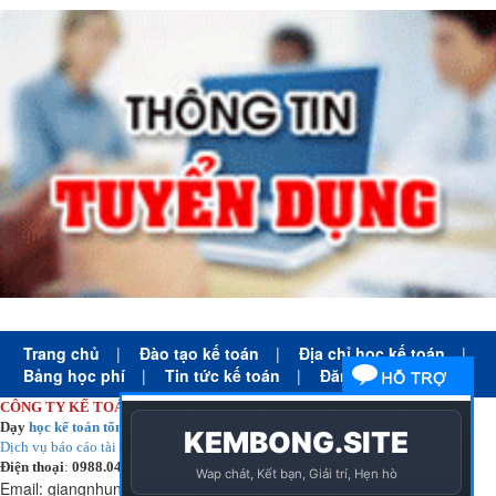
Trang chủ
|
Đào tạo kế toán
|
Địa chỉ học kế toán
|
Bảng học phí
|
Tin tức kế toán
|
Đăng ký học
CÔNG TY KẾ TOÁN HÀ NỘI
Dạy
học kế toán tổng hợp
thực tế cấp tốc mọi trình độ
Dịch vụ báo cáo tài chính
chuyên nghiệp uy tín giá rẻ
Điện thoại
:
0988.043.053
Email:
giangnhungkthn@gmail.com