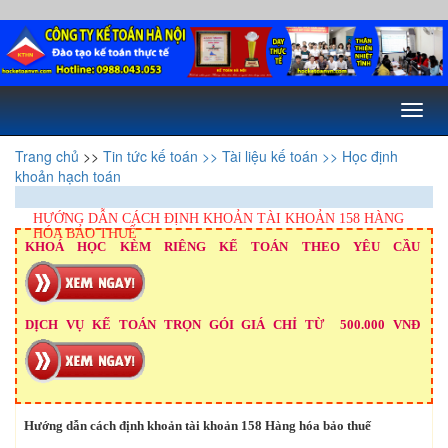
Toggl
naviga
Trang chủ
>>
Tin tức kế toán
>> Tài liệu kế toán
>> Học định
khoản hạch toán
HƯỚNG DẪN CÁCH ĐỊNH KHOẢN TÀI KHOẢN 158 HÀNG
HÓA BẢO THUẾ
KHOÁ HỌC KÈM RIÊNG KẾ TOÁN THEO YÊU CẦU
DỊCH VỤ KẾ TOÁN TRỌN GÓI GIÁ CHỈ TỪ 500.000 VNĐ
Hướng dẫn cách định khoản tài khoản 158 Hàng hóa bảo thuế