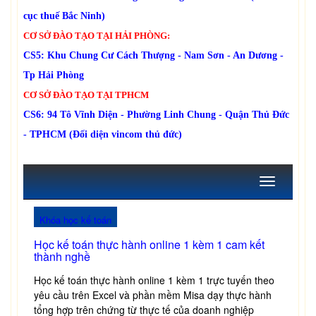
cục thuế Bắc Ninh)
CƠ SỞ ĐÀO TẠO TẠI HẢI PHÒNG:
CS5: Khu Chung Cư Cách Thượng - Nam Sơn - An Dương -
Tp Hải Phòng
CƠ SỞ ĐÀO TẠO TẠI TPHCM
CS6: 94 Tô Vĩnh Diện - Phường Linh Chung - Quận Thủ Đức
- TPHCM (Đối diện vincom thủ đức)
Toggle
navigation
Khóa học kế toán
Học kế toán thực hành online 1 kèm 1 cam kết
thành nghề
Học kế toán thực hành online 1 kèm 1 trực tuyến theo
yêu cầu trên Excel và phần mềm Misa dạy thực hành
tổng hợp trên chứng từ thực tế của doanh nghiệp