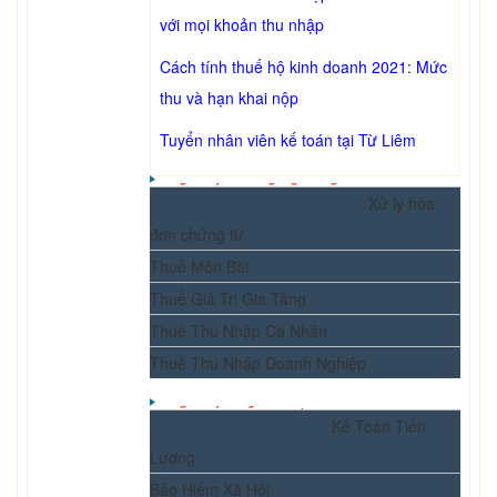
với mọi khoản thu nhập
Cách tính thuế hộ kinh doanh 2021: Mức
thu và hạn khai nộp
Tuyển nhân viên kế toán tại Từ Liêm
KẾ TOÁN THUẾ CẦN BIẾT
Xử lý hóa
đơn chứng từ
Thuế Môn Bài
Thuế Giá Trị Gia Tăng
Thuế Thu Nhập Cá Nhân
Thuế Thu Nhập Doanh Nghiệp
KẾ TOÁN TỔNG HỢP
Kế Toán Tiền
Lương
Bảo Hiểm Xã Hội