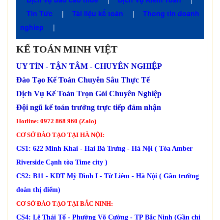
Tin Tức
|
Tài liệu kế toán
|
Thong tin doanh
nghiep
|
KẾ TOÁN MINH VIỆT
UY TÍN - TẬN TÂM - CHUYÊN NGHIỆP
Đào Tạo Kế Toán Chuyên Sâu Thực Tế
Dịch Vụ Kế Toán Trọn Gói Chuyên Nghiệp
Đội ngũ kế toán trưởng trực tiếp đảm nhận
Hotline: 0972 868 960 (Zalo)
CƠ SỞ ĐÀO TẠO TẠI HÀ NỘI:
CS1: 622 Minh Khai - Hai Bà Trưng - Hà Nội ( Tòa Amber
Riverside Cạnh tòa Time city )
CS2: B11 - KĐT Mỹ Đình I - Từ Liêm - Hà Nội ( Gần trường
đoàn thị điểm)
CƠ SỞ ĐÀO TẠO TẠI BẮC NINH:
CS4: Lê Thái Tổ - Phường Võ Cường - TP Bắc Ninh (Gần chi