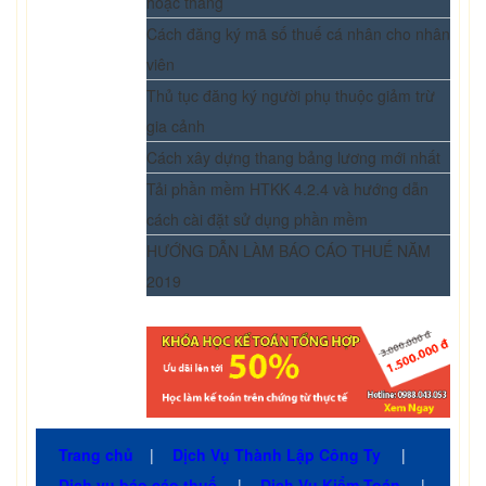
hoặc tháng
Cách đăng ký mã số thuế cá nhân cho nhân
viên
Thủ tục đăng ký người phụ thuộc giảm trừ
gia cảnh
Cách xây dựng thang bảng lương mới nhất
Tải phần mềm HTKK 4.2.4 và hướng dẫn
cách cài đặt sử dụng phần mềm
HƯỚNG DẪN LÀM BÁO CÁO THUẾ NĂM
2019
Trang chủ
|
Dịch Vụ Thành Lập Công Ty
|
Dịch vụ báo cáo thuế
|
Dịch Vụ Kiểm Toán
|