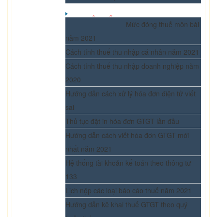
BẠN NÊN BIẾT
Mức đóng thuế môn bài
năm 2021
Cách tính thuế thu nhập cá nhân năm 2021
Cách tính thuế thu nhập doanh nghiệp năm
2020
Hướng dẫn cách xử lý hóa đơn điện tử viết
sai
Thủ tục đặt in hóa đơn GTGT lần đầu
Hướng dẫn cách viết hóa đơn GTGT mới
nhất năm 2021
Hệ thống tài khoản kế toán theo thông tư
133
Lịch nộp các loại báo cáo thuế năm 2021
Hướng dẫn kê khai thuế GTGT theo quý