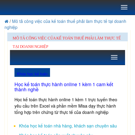
Toggl
naviga
/
Mô tả công việc của kế toán thuế phải làm thực tế tại doanh
nghiệp
MÔ TẢ CÔNG VIỆC CỦA KẾ TOÁN THUẾ PHẢI LÀM THỰC TẾ
TẠI DOANH NGHIỆP
Toggle
navigation
Khóa học kế toán
Học kế toán thực hành online 1 kèm 1 cam kết
thành nghề
Học kế toán thực hành online 1 kèm 1 trực tuyến theo
yêu cầu trên Excel và phần mềm Misa dạy thực hành
tổng hợp trên chứng từ thực tế của doanh nghiệp
Khóa học kế toán nhà hàng, khách sạn chuyên sâu