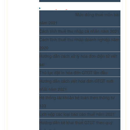
BẠN NÊN BIẾT
Mức đóng thuế môn bài
năm 2021
Cách tính thuế thu nhập cá nhân năm 2021
Cách tính thuế thu nhập doanh nghiệp năm
2020
Hướng dẫn cách xử lý hóa đơn điện tử viết
sai
Thủ tục đặt in hóa đơn GTGT lần đầu
Hướng dẫn cách viết hóa đơn GTGT mới
nhất năm 2021
Hệ thống tài khoản kế toán theo thông tư
133
Lịch nộp các loại báo cáo thuế năm 2021
Hướng dẫn kê khai thuế GTGT theo quý