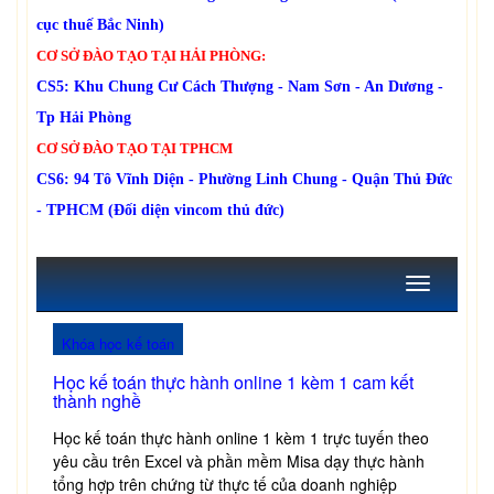
cục thuế Bắc Ninh)
CƠ SỞ ĐÀO TẠO TẠI HẢI PHÒNG:
CS5: Khu Chung Cư Cách Thượng - Nam Sơn - An Dương -
Tp Hải Phòng
CƠ SỞ ĐÀO TẠO TẠI TPHCM
CS6: 94 Tô Vĩnh Diện - Phường Linh Chung - Quận Thủ Đức
- TPHCM (Đối diện vincom thủ đức)
Toggle
navigation
Khóa học kế toán
Học kế toán thực hành online 1 kèm 1 cam kết
thành nghề
Học kế toán thực hành online 1 kèm 1 trực tuyến theo
yêu cầu trên Excel và phần mềm Misa dạy thực hành
tổng hợp trên chứng từ thực tế của doanh nghiệp