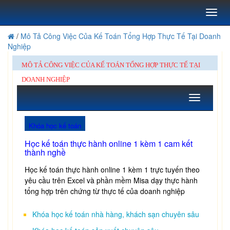
Toggl
naviga
/
Mô Tả Công Việc Của Kế Toán Tổng Hợp Thực Tế Tại Doanh
Nghiệp
MÔ TẢ CÔNG VIỆC CỦA KẾ TOÁN TỔNG HỢP THỰC TẾ TẠI
DOANH NGHIỆP
Toggle
navigation
Khóa học kế toán
Học kế toán thực hành online 1 kèm 1 cam kết
thành nghề
Học kế toán thực hành online 1 kèm 1 trực tuyến theo
yêu cầu trên Excel và phần mềm Misa dạy thực hành
tổng hợp trên chứng từ thực tế của doanh nghiệp
Khóa học kế toán nhà hàng, khách sạn chuyên sâu