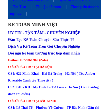
Tin Tức
|
Tài liệu kế toán
|
Thong tin doanh
nghiep
|
KẾ TOÁN MINH VIỆT
UY TÍN - TẬN TÂM - CHUYÊN NGHIỆP
Đào Tạo Kế Toán Chuyên Sâu Thực Tế
Dịch Vụ Kế Toán Trọn Gói Chuyên Nghiệp
Đội ngũ kế toán trưởng trực tiếp đảm nhận
Hotline: 0972 868 960 (Zalo)
CƠ SỞ ĐÀO TẠO TẠI HÀ NỘI:
CS1: 622 Minh Khai - Hai Bà Trưng - Hà Nội ( Tòa Amber
Riverside Cạnh tòa Time city )
CS2: B11 - KĐT Mỹ Đình I - Từ Liêm - Hà Nội ( Gần trường
đoàn thị điểm)
CƠ SỞ ĐÀO TẠO TẠI BẮC NINH:
CS4: Lê Thái Tổ - Phường Võ Cường - TP Bắc Ninh (Gần chi