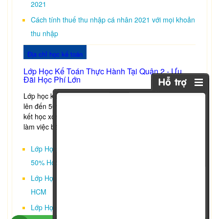
2021
Cách tính thuế thu nhập cá nhân 2021 với mọi khoản
thu nhập
Địa chỉ học kế toán
Lớp Học Kế Toán Thực Hành Tại Quận 2 - Ưu
Đãi Học Phí Lớn
Lớp học kế toán thực hành tại Quận 2 ưu đãi học phí
lên đến 50% cùng chất lượng đào tạo hàng đầu cam
kết học xong là làm được việc ngay, có kinh nghiệm
làm việc bằng 2 năm đi làm thực tế
Lớp Học Kế Toán Thực Hành Tại Phú Nhuận - Giảm
50% Học Phí
Lớp Học Kế Toán Thực Hành Tại Quận Tân Phú - TP
HCM
Lớp Học Kế Toán Thực Hành Tại Bình Thạnh