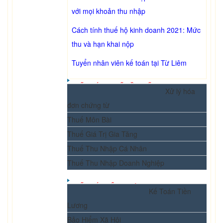
với mọi khoản thu nhập
Cách tính thuế hộ kinh doanh 2021: Mức
thu và hạn khai nộp
Tuyển nhân viên kế toán tại Từ Liêm
KẾ TOÁN THUẾ CẦN BIẾT
Xử lý hóa
đơn chứng từ
Thuế Môn Bài
Thuế Giá Trị Gia Tăng
Thuế Thu Nhập Cá Nhân
Thuế Thu Nhập Doanh Nghiệp
KẾ TOÁN TỔNG HỢP
Kế Toán Tiền
Lương
Bảo Hiểm Xã Hội