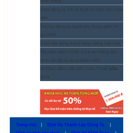
hoặc tháng
Cách đăng ký mã số thuế cá nhân cho nhân
viên
Thủ tục đăng ký người phụ thuộc giảm trừ
gia cảnh
Cách xây dựng thang bảng lương mới nhất
Tải phần mềm HTKK 4.2.4 và hướng dẫn
cách cài đặt sử dụng phần mềm
HƯỚNG DẪN LÀM BÁO CÁO THUẾ NĂM
2019
Trang chủ
|
Dịch Vụ Thành Lập Công Ty
|
Dịch vụ báo cáo thuế
|
Dịch Vụ Kiểm Toán
|