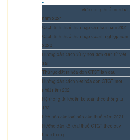
BẠN NÊN BIẾT
Mức đóng thuế môn bài
năm 2021
Cách tính thuế thu nhập cá nhân năm 2021
Cách tính thuế thu nhập doanh nghiệp năm
2020
Hướng dẫn cách xử lý hóa đơn điện tử viết
sai
Thủ tục đặt in hóa đơn GTGT lần đầu
Hướng dẫn cách viết hóa đơn GTGT mới
nhất năm 2021
Hệ thống tài khoản kế toán theo thông tư
133
Lịch nộp các loại báo cáo thuế năm 2021
Hướng dẫn kê khai thuế GTGT theo quý
hoặc tháng