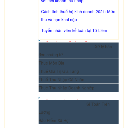
với mọi khoản thu nhập
Cách tính thuế hộ kinh doanh 2021: Mức
thu và hạn khai nộp
Tuyển nhân viên kế toán tại Từ Liêm
KẾ TOÁN THUẾ CẦN BIẾT
Xử lý hóa
đơn chứng từ
Thuế Môn Bài
Thuế Giá Trị Gia Tăng
Thuế Thu Nhập Cá Nhân
Thuế Thu Nhập Doanh Nghiệp
KẾ TOÁN TỔNG HỢP
Kế Toán Tiền
Lương
Bảo Hiểm Xã Hội