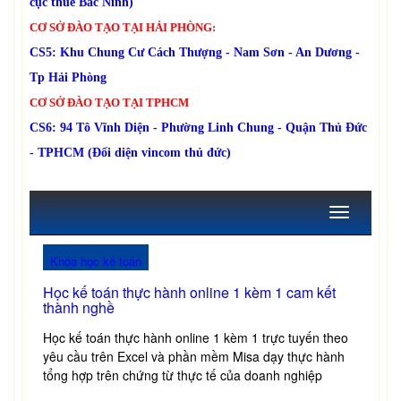
cục thuế Bắc Ninh)
CƠ SỞ ĐÀO TẠO TẠI HẢI PHÒNG:
CS5: Khu Chung Cư Cách Thượng - Nam Sơn - An Dương -
Tp Hải Phòng
CƠ SỞ ĐÀO TẠO TẠI TPHCM
CS6: 94 Tô Vĩnh Diện - Phường Linh Chung - Quận Thủ Đức
- TPHCM (Đối diện vincom thủ đức)
Toggle
navigation
Khóa học kế toán
Học kế toán thực hành online 1 kèm 1 cam kết
thành nghề
Học kế toán thực hành online 1 kèm 1 trực tuyến theo
yêu cầu trên Excel và phần mềm Misa dạy thực hành
tổng hợp trên chứng từ thực tế của doanh nghiệp