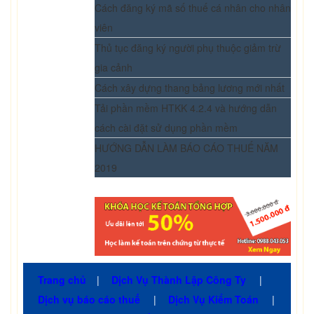
Cách đăng ký mã số thuế cá nhân cho nhân
viên
Thủ tục đăng ký người phụ thuộc giảm trừ
gia cảnh
Cách xây dựng thang bảng lương mới nhất
Tải phần mềm HTKK 4.2.4 và hướng dẫn
cách cài đặt sử dụng phần mềm
HƯỚNG DẪN LÀM BÁO CÁO THUẾ NĂM
2019
Trang chủ
|
Dịch Vụ Thành Lập Công Ty
|
Dịch vụ báo cáo thuế
|
Dịch Vụ Kiểm Toán
|