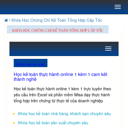
Toggl
naviga
/
Khóa Học Chứng Chỉ Kế Toán Tổng Hợp Cấp Tốc
KHÓA HỌC CHỨNG CHỈ KẾ TOÁN TỔNG HỢP CẤP TỐC
Toggle
navigation
Khóa học kế toán
Học kế toán thực hành online 1 kèm 1 cam kết
thành nghề
Học kế toán thực hành online 1 kèm 1 trực tuyến theo
yêu cầu trên Excel và phần mềm Misa dạy thực hành
tổng hợp trên chứng từ thực tế của doanh nghiệp
Khóa học kế toán nhà hàng, khách sạn chuyên sâu
Khóa học kế toán sản xuất chuyên sâu