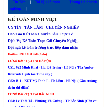
Tin Tức
|
Tài liệu kế toán
|
Thong tin doanh
nghiep
|
KẾ TOÁN MINH VIỆT
UY TÍN - TẬN TÂM - CHUYÊN NGHIỆP
Đào Tạo Kế Toán Chuyên Sâu Thực Tế
Dịch Vụ Kế Toán Trọn Gói Chuyên Nghiệp
Đội ngũ kế toán trưởng trực tiếp đảm nhận
Hotline: 0972 868 960 (Zalo)
CƠ SỞ ĐÀO TẠO TẠI HÀ NỘI:
CS1: 622 Minh Khai - Hai Bà Trưng - Hà Nội ( Tòa Amber
Riverside Cạnh tòa Time city )
CS2: B11 - KĐT Mỹ Đình I - Từ Liêm - Hà Nội ( Gần trường
đoàn thị điểm)
CƠ SỞ ĐÀO TẠO TẠI BẮC NINH:
CS4: Lê Thái Tổ - Phường Võ Cường - TP Bắc Ninh (Gần chi