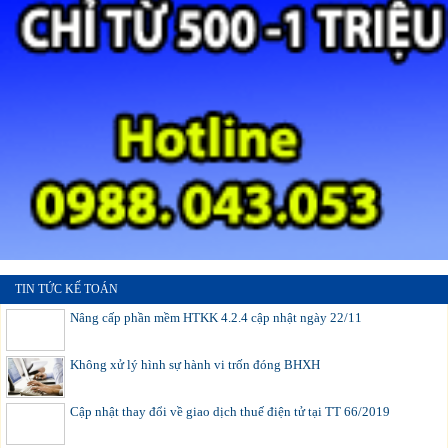
TIN TỨC KẾ TOÁN
Nâng cấp phần mềm HTKK 4.2.4 cập nhật ngày 22/11
Không xử lý hình sự hành vi trốn đóng BHXH
Cập nhật thay đổi về giao dịch thuế điện tử tại TT 66/2019