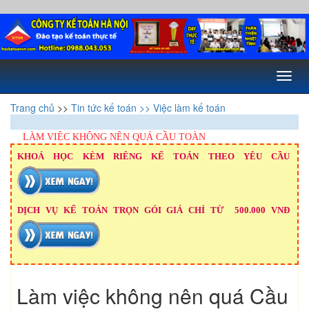
Toggl
naviga
Trang chủ
>>
Tin tức kế toán
>> Việc làm kế toán
LÀM VIỆC KHÔNG NÊN QUÁ CẦU TOÀN
KHOÁ HỌC KÈM RIÊNG KẾ TOÁN THEO YÊU CẦU
DỊCH VỤ KẾ TOÁN TRỌN GÓI GIÁ CHỈ TỪ 500.000 VNĐ
Làm việc không nên quá Cầu