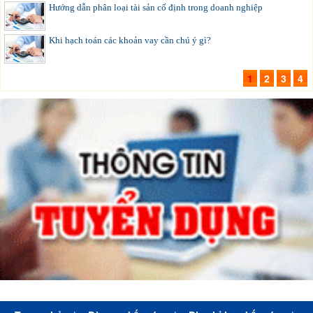
Hướng dẫn phân loại tài sản cố định trong doanh nghiệp
Khi hạch toán các khoản vay cần chú ý gì?
1
2
3
4