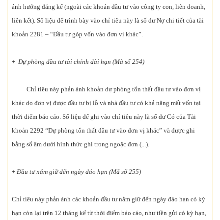
ảnh hưởng đáng kể (ngoài các khoản đầu tư vào công ty con, liên doanh,
liên kết). Số liệu để trình bày vào chỉ tiêu này là số dư Nợ chi tiết của tài
khoản 2281 – “Đầu tư góp vốn vào đơn vị khác”.
+
Dự phòng đầu tư tài chính dài hạn (Mã số 254)
Chỉ tiêu này phản ánh khoản dự phòng tổn thất đầu tư vào đơn vị
khác do đơn vị được đầu tư bị lỗ và nhà đầu tư có khả năng mất vốn tại
thời điểm báo cáo. Số liệu để ghi vào chỉ tiêu này là số dư Có của Tài
khoản 2292 “Dự phòng tổn thất đầu tư vào đơn vị khác” và được ghi
bằng số âm dưới hình thức ghi trong ngoặc đơn (...).
+
Đầu tư nắm giữ đến ngày đáo hạn (Mã số 255)
Chỉ tiêu này phản ánh các khoản đầu tư nắm giữ đến ngày đáo hạn có kỳ
hạn còn lại trên 12 tháng kể từ thời điểm báo cáo, như tiền gửi có kỳ hạn,