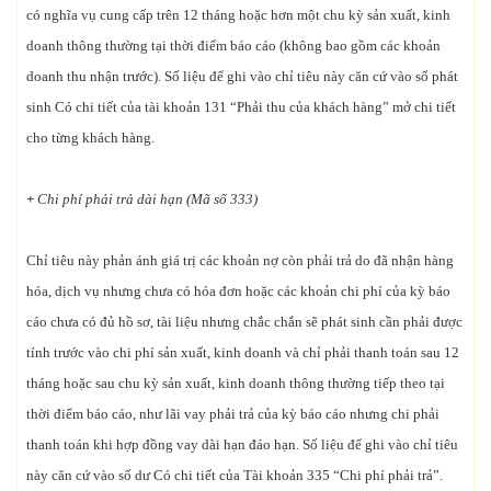
có nghĩa vụ cung cấp trên 12 tháng hoặc hơn một chu kỳ sản xuất, kinh
doanh thông thường tại thời điểm báo cáo (không bao gồm các khoản
doanh thu nhận trước). Số liệu để ghi vào chỉ tiêu này căn cứ vào số phát
sinh Có chi tiết của tài khoản 131 “Phải thu của khách hàng” mở chi tiết
cho từng khách hàng.
+
Chi phí phải trả dài hạn (Mã số 333)
Chỉ tiêu này phản ánh giá trị các khoản nợ còn phải trả do đã nhận hàng
hóa, dịch vụ nhưng chưa có hóa đơn hoặc các khoản chi phí của kỳ báo
cáo chưa có đủ hồ sơ, tài liệu nhưng chắc chắn sẽ phát sinh cần phải được
tính trước vào chi phí sản xuất, kinh doanh và chỉ phải thanh toán sau 12
tháng hoặc sau chu kỳ sản xuất, kinh doanh thông thường tiếp theo tại
thời điểm báo cáo, như lãi vay phải trả của kỳ báo cáo nhưng chi phải
thanh toán khi hợp đồng vay dài hạn đáo hạn. Số liệu để ghi vào chỉ tiêu
này căn cứ vào số dư Có chi tiết của Tài khoản 335 “Chi phí phải trả”.