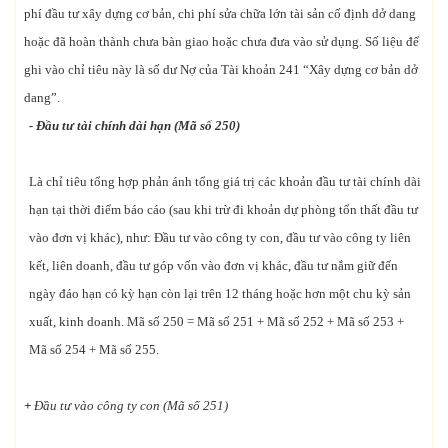
phí đầu tư xây dựng cơ bản, chi phí sửa chữa lớn tài sản cố định dở dang
hoặc đã hoàn thành chưa bàn giao hoặc chưa đưa vào sử dụng. Số liệu để
ghi vào chỉ tiêu này là số dư Nợ của Tài khoản 241 “Xây dựng cơ bản dở
dang”.
- Đầu tư tài chính dài hạn (Mã số 250)
Là chỉ tiêu tổng hợp phản ánh tổng giá trị các khoản đầu tư tài chính dài
hạn tại thời điểm báo cáo (sau khi trừ đi khoản dự phòng tổn thất đầu tư
vào đơn vị khác), như: Đầu tư vào công ty con, đầu tư vào công ty liên
kết, liên doanh, đầu tư góp vốn vào đơn vị khác, đầu tư nắm giữ đến
ngày đáo hạn có kỳ hạn còn lại trên 12 tháng hoặc hơn một chu kỳ sản
xuất, kinh doanh. Mã số 250 = Mã số 251 + Mã số 252 + Mã số 253 +
Mã số 254 + Mã số 255.
+
Đầu tư vào công ty con (Mã số 251)