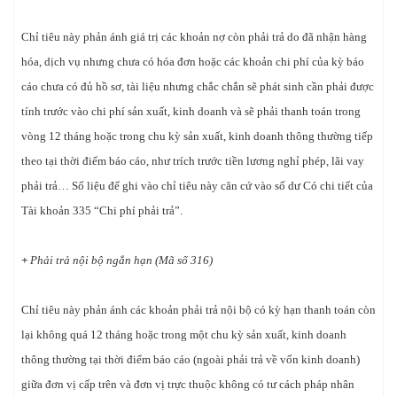
Chỉ tiêu này phản ánh giá trị các khoản nợ còn phải trả do đã nhận hàng
hóa, dịch vụ nhưng chưa có hóa đơn hoặc các khoản chi phí của kỳ báo
cáo chưa có đủ hồ sơ, tài liệu nhưng chắc chắn sẽ phát sinh cần phải được
tính trước vào chi phí sản xuất, kinh doanh và sẽ phải thanh toán trong
vòng 12 tháng hoặc trong chu kỳ sản xuất, kinh doanh thông thường tiếp
theo tại thời điểm báo cáo, như trích trước tiền lương nghỉ phép, lãi vay
phải trả… Số liệu để ghi vào chỉ tiêu này căn cứ vào số dư Có chi tiết của
Tài khoản 335 “Chi phí phải trả”.
+
Phải trả nội bộ ngắn hạn (Mã số 316)
Chỉ tiêu này phản ánh các khoản phải trả nội bộ có kỳ hạn thanh toán còn
lại không quá 12 tháng hoặc trong một chu kỳ sản xuất, kinh doanh
thông thường tại thời điểm báo cáo (ngoài phải trả về vốn kinh doanh)
giữa đơn vị cấp trên và đơn vị trực thuộc không có tư cách pháp nhân