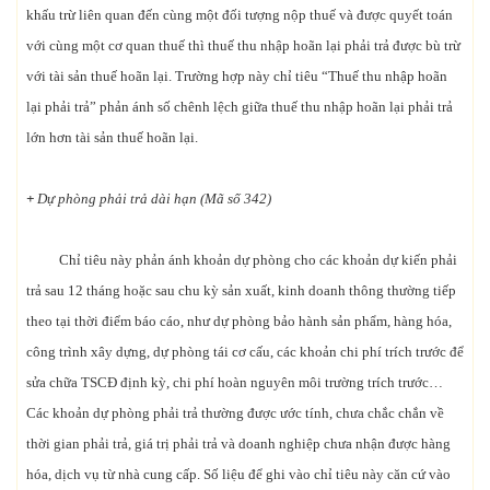
khấu trừ liên quan đến cùng một đối tượng nộp thuế và được quyết toán
với cùng một cơ quan thuế thì thuế thu nhập hoãn lại phải trả được bù trừ
với tài sản thuế hoãn lại. Trường hợp này chỉ tiêu “Thuế thu nhập hoãn
lại phải trả” phản ánh số chênh lệch giữa thuế thu nhập hoãn lại phải trả
lớn hơn tài sản thuế hoãn lại.
+
Dự phòng phải trả dài hạn (Mã số 342)
Chỉ tiêu này phản ánh khoản dự phòng cho các khoản dự kiến phải
trả sau 12 tháng hoặc sau chu kỳ sản xuất, kinh doanh thông thường tiếp
theo tại thời điểm báo cáo, như dự phòng bảo hành sản phẩm, hàng hóa,
công trình xây dựng, dự phòng tái cơ cấu, các khoản chi phí trích trước để
sửa chữa TSCĐ định kỳ, chi phí hoàn nguyên môi trường trích trước…
Các khoản dự phòng phải trả thường được ước tính, chưa chắc chắn về
thời gian phải trả, giá trị phải trả và doanh nghiệp chưa nhận được hàng
hóa, dịch vụ từ nhà cung cấp. Số liệu để ghi vào chỉ tiêu này căn cứ vào