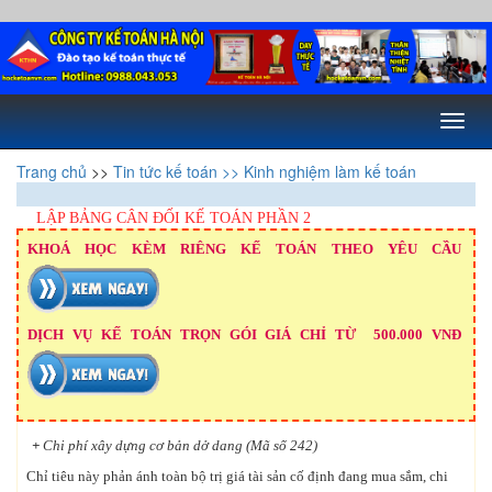
Toggl
naviga
Trang chủ
>>
Tin tức kế toán
>> Kinh nghiệm làm kế toán
LẬP BẢNG CÂN ĐỐI KẾ TOÁN PHẦN 2
KHOÁ HỌC KÈM RIÊNG KẾ TOÁN THEO YÊU CẦU
DỊCH VỤ KẾ TOÁN TRỌN GÓI GIÁ CHỈ TỪ 500.000 VNĐ
+
Chi phí xây dựng cơ bản dở dang (Mã số 242)
Chỉ tiêu này phản ánh toàn bộ trị giá tài sản cố định đang mua sắm, chi