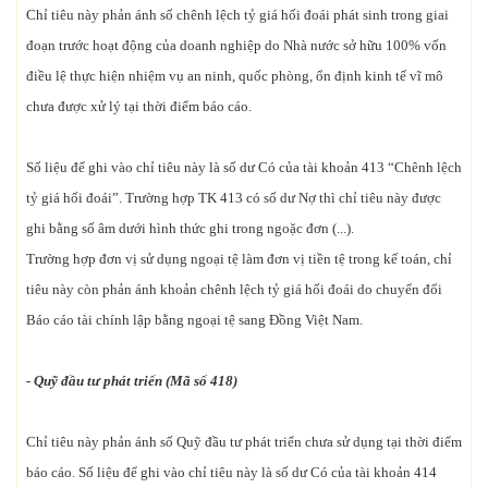
Chỉ tiêu này phản ánh số chênh lệch tỷ giá hối đoái phát sinh trong giai
đoạn trước hoạt động của doanh nghiệp do Nhà nước sở hữu 100% vốn
điều lệ thực hiện nhiệm vụ an ninh, quốc phòng, ổn định kinh tế vĩ mô
chưa được xử lý tại thời điểm báo cáo.
Số liệu để ghi vào chỉ tiêu này là số dư Có của tài khoản 413 “Chênh lệch
tỷ giá hối đoái”. Trường hợp TK 413 có số dư Nợ thì chỉ tiêu này được
ghi bằng số âm dưới hình thức ghi trong ngoặc đơn (...).
Trường hợp đơn vị sử dụng ngoại tệ làm đơn vị tiền tệ trong kế toán, chỉ
tiêu này còn phản ánh khoản chênh lệch tỷ giá hối đoái do chuyển đổi
Báo cáo tài chính lập bằng ngoại tệ sang Đồng Việt Nam.
- Quỹ đầu tư phát triển (Mã số 418)
Chỉ tiêu này phản ánh số Quỹ đầu tư phát triển chưa sử dụng tại thời điểm
báo cáo. Số liệu để ghi vào chỉ tiêu này là số dư Có của tài khoản 414