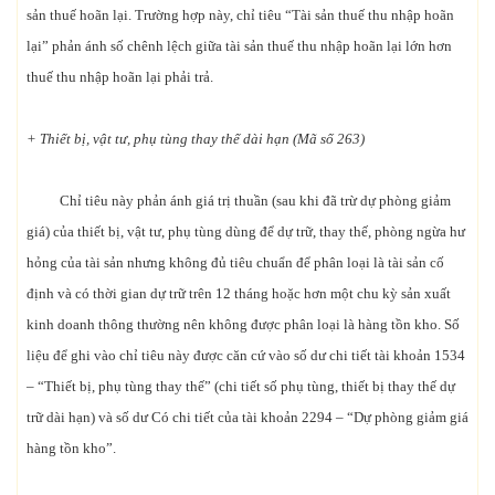
sản thuế hoãn lại. Trường hợp này, chỉ tiêu “Tài sản thuế thu nhập hoãn
lại” phản ánh số chênh lệch giữa tài sản thuế thu nhập hoãn lại lớn hơn
thuế thu nhập hoãn lại phải trả.
+ Thiết bị, vật tư, phụ tùng thay thế dài hạn (Mã số 263)
Chỉ tiêu này phản ánh giá trị thuần (sau khi đã trừ dự phòng giảm
giá) của thiết bị, vật tư, phụ tùng dùng để dự trữ, thay thế, phòng ngừa hư
hỏng của tài sản nhưng không đủ tiêu chuẩn để phân loại là tài sản cố
định và có thời gian dự trữ trên 12 tháng hoặc hơn một chu kỳ sản xuất
kinh doanh thông thường nên không được phân loại là hàng tồn kho. Số
liệu để ghi vào chỉ tiêu này được căn cứ vào số dư chi tiết tài khoản 1534
– “Thiết bị, phụ tùng thay thế” (chi tiết số phụ tùng, thiết bị thay thế dự
trữ dài hạn) và số dư Có chi tiết của tài khoản 2294 – “Dự phòng giảm giá
hàng tồn kho”.