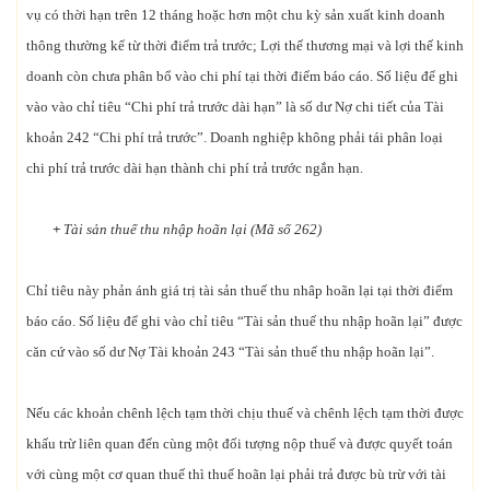
vụ có thời hạn trên 12 tháng hoặc hơn một chu kỳ sản xuất kinh doanh
thông thường kể từ thời điểm trả trước; Lợi thế thương mại và lợi thế kinh
doanh còn chưa phân bổ vào chi phí tại thời điểm báo cáo. Số liệu để ghi
vào vào chỉ tiêu “Chi phí trả trước dài hạn” là số dư Nợ chi tiết của Tài
khoản 242 “Chi phí trả trước”. Doanh nghiệp không phải tái phân loại
chi phí trả trước dài hạn thành chi phí trả trước ngắn hạn.
+
Tài sản thuế thu nhập hoãn lại (Mã số 262)
Chỉ tiêu này phản ánh giá trị tài sản thuế thu nhâp hoãn lại tại thời điểm
báo cáo. Số liệu để ghi vào chỉ tiêu “Tài sản thuế thu nhập hoãn lại” được
căn cứ vào số dư Nợ Tài khoản 243 “Tài sản thuế thu nhập hoãn lại”.
Nếu các khoản chênh lệch tạm thời chịu thuế và chênh lệch tạm thời được
khấu trừ liên quan đến cùng một đối tượng nộp thuế và được quyết toán
với cùng một cơ quan thuế thì thuế hoãn lại phải trả được bù trừ với tài