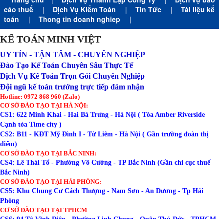
cáo thuế
|
Dịch Vụ Kiểm Toán
|
Tin Tức
|
Tài liệu kế
toán
|
Thong tin doanh nghiep
|
KẾ TOÁN MINH VIỆT
UY TÍN - TẬN TÂM - CHUYÊN NGHIỆP
Đào Tạo Kế Toán Chuyên Sâu Thực Tế
Dịch Vụ Kế Toán Trọn Gói Chuyên Nghiệp
Đội ngũ kế toán trưởng trực tiếp đảm nhận
Hotline: 0972 868 960 (Zalo)
CƠ SỞ ĐÀO TẠO TẠI HÀ NỘI:
CS1: 622 Minh Khai - Hai Bà Trưng - Hà Nội ( Tòa Amber Riverside
Cạnh tòa Time city )
CS2: B11 - KĐT Mỹ Đình I - Từ Liêm - Hà Nội ( Gần trường đoàn thị
điểm)
CƠ SỞ ĐÀO TẠO TẠI BẮC NINH:
CS4: Lê Thái Tổ - Phường Võ Cường - TP Bắc Ninh (Gần chi cục thuế
Bắc Ninh)
CƠ SỞ ĐÀO TẠO TẠI HẢI PHÒNG:
CS5: Khu Chung Cư Cách Thượng - Nam Sơn - An Dương - Tp Hải
Phòng
CƠ SỞ ĐÀO TẠO TẠI TPHCM