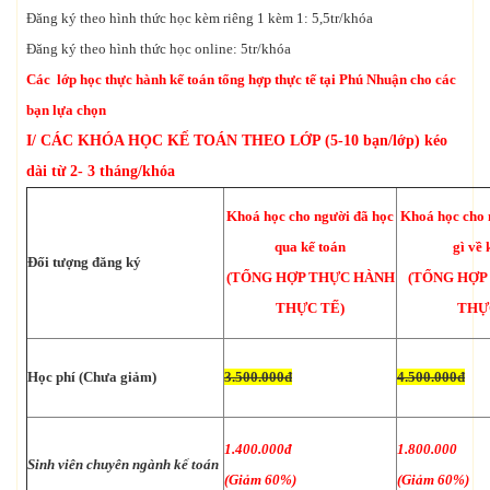
Đăng ký theo hình thức học kèm riêng 1 kèm 1: 5,5tr/khóa
Đăng ký theo hình thức học online: 5tr/khóa
Các lớp học thực hành kế toán tổng hợp thực tế tại Phú Nhuận cho các
bạn lựa chọn
I/ CÁC KHÓA HỌC KẾ TOÁN THEO LỚP (5-10 bạn/lớp) kéo
dài từ 2- 3 tháng/khóa
Khoá học cho người đã học
Khoá học cho 
qua kế toán
gì về 
Đối tượng đăng ký
(TỔNG HỢP THỰC HÀNH
(TỔNG HỢP
THỰC TẾ)
THỰ
Học phí (Chưa giảm)
3.500.000đ
4.500.000đ
1.400.000đ
1.800.000
Sinh viên chuyên ngành kế toán
(Giảm 60%)
(Giảm 60%)