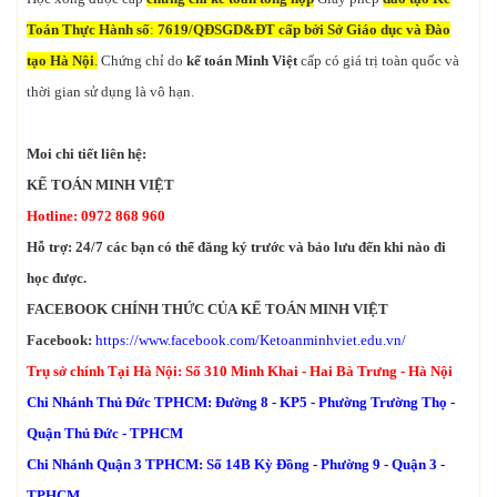
Toán Thực Hành số
:
7619/QĐ­SGD&ĐT cấp bởi Sở Giáo dục và Đào
tạo Hà Nội
.
Chứng chỉ do
kế toán Minh Việt
cấp có giá trị toàn quốc và
thời gian sử dụng là vô hạn.
Moi chi tiết liên hệ:
KẾ TOÁN MINH VIỆT
Hotline: 0972 868 960
Hỗ trợ: 24/7 các bạn có thể đăng ký trước và bảo lưu đến khi nào đi
học được.
FACEBOOK CHÍNH THỨC CỦA KẾ TOÁN MINH VIỆT
Facebook:
https://www.facebook.com/Ketoanminhviet.edu.vn/
Trụ sở chính Tại Hà Nội: Số 310 Minh Khai - Hai Bà Trưng - Hà Nội
Chi Nhánh Thủ Đức TPHCM: Đường 8 - KP5 - Phường Trường Thọ -
Quận Thủ Đức - TPHCM
Chi Nhánh Quận 3 TPHCM: Số 14B Kỳ Đồng - Phường 9 - Quận 3 -
TPHCM