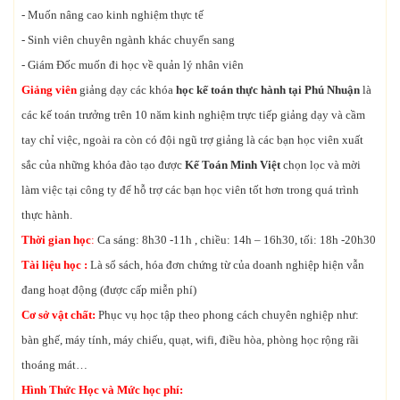
- Muốn nâng cao kinh nghiệm thực tế
- Sinh viên chuyên ngành khác chuyển sang
- Giám Đốc muốn đi học về quản lý nhân viên
Giảng viên
giảng dạy các khóa
học kế toán thực hành tại Phú Nhuận
là
các kế toán trưởng trên 10 năm kinh nghiệm trực tiếp giảng dạy và cầm
tay chỉ việc, ngoài ra còn có đội ngũ trợ giảng là các bạn học viên xuất
sắc của những khóa đào tạo được
Kế Toán Minh Việt
chọn lọc và mời
làm việc tại công ty để hỗ trợ các bạn học viên tốt hơn trong quá trình
thực hành.
Thời gian học
:
Ca sáng: 8h30 -11h , chiều: 14h – 16h30, tối: 18h -20h30
Tài liệu học :
Là sổ sách, hóa đơn chứng từ của doanh nghiệp hiện vẫn
đang hoạt động (được cấp miễn phí)
Cơ sở vật chất:
Phục vụ học tập theo phong cách chuyên nghiệp như:
bàn ghế, máy tính, máy chiếu, quạt, wifi, điều hòa, phòng học rộng rãi
thoáng mát…
Hình Thức Học và Mức học phí: