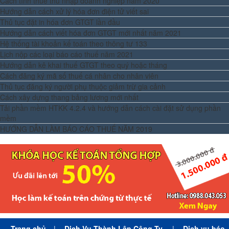
Cách tính thuế thu nhập doanh nghiệp năm 2020
Hướng dẫn cách xử lý hóa đơn điện tử viết sai
Thủ tục đặt in hóa đơn GTGT lần đầu
Hướng dẫn cách viết hóa đơn GTGT mới nhất năm 2021
Hệ thống tài khoản kế toán theo thông tư 133
Lịch nộp các loại báo cáo thuế năm 2021
Hướng dẫn kê khai thuế GTGT theo quý hoặc tháng
Cách đăng ký mã số thuế cá nhân cho nhân viên
Thủ tục đăng ký người phụ thuộc giảm trừ gia cảnh
Cách xây dựng thang bảng lương mới nhất
Tải phần mềm HTKK 4.2.4 và hướng dẫn cách cài đặt sử dụng phần
mềm
HƯỚNG DẪN LÀM BÁO CÁO THUẾ NĂM 2019
Trang chủ
|
Dịch Vụ Thành Lập Công Ty
|
Dịch vụ báo