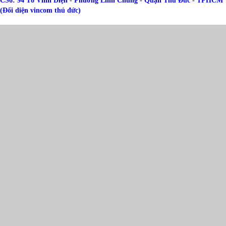
CS6: 94 Tô Vĩnh Diện - Phường Linh Chung - Quận Thủ Đức - TPHCM
(Đối diện vincom thủ đức)