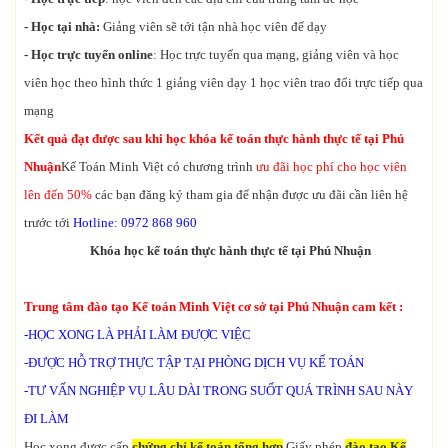
- Học tại nhà:
Giảng viên sẽ tới tận nhà học viên để dạy
- Học trực tuyến online
: Học trực tuyến qua mạng, giảng viên và học
viên học theo hình thức 1 giảng viên dạy 1 học viên trao đổi trực tiếp qua
mạng
Kết quả đạt được sau khi học khóa kế toán thực hành thực tế tại Phú
Nhuận
Kế Toán Minh Việt có chương trình
ưu đãi học phí cho học viên
lên đến 50%
các bạn đăng ký tham gia để nhận được ưu đãi cần liên hệ
trước tới
Hotline: 0972 868 960
Khóa học kế toán thực hành thực tế tại Phú Nhuận
Trung tâm đào tạo Kế toán Minh Việt cơ sở tại Phú Nhuận cam kết :
-HỌC XONG LÀ PHẢI LÀM ĐƯỢC VIỆC
-ĐƯỢC HỖ TRỢ THỰC TẬP TẠI PHÒNG DỊCH VỤ KẾ TOÁN
-TƯ VẤN NGHIỆP VỤ LÂU DÀI TRONG SUỐT QUÁ TRÌNH SAU NÀY
ĐI LÀM
Học xong được cấp
chứng chỉ kế toán tổng hợp
Giấy phép
đào tạo Kế