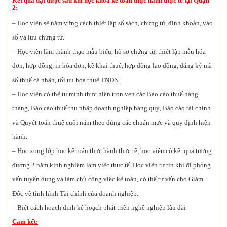
Kết quả đạt được sau khi học khóa kế toán thực hành thực tế tại Quận
2:
– Học viên sẽ nắm vững cách thiết lập sổ sách, chứng từ, định khoản, vào
sổ và lưu chứng từ.
– Học viên làm thành thạo mẫu biểu, hồ sơ chứng từ, thiết lập mẫu hóa
đơn, hợp đồng, in hóa đơn, kê khai thuế, hợp đồng lao động, đăng ký mã
số thuế cá nhân, tối ưu hóa thuế TNDN.
– Học viên có thể tự mình thực hiện trọn vẹn các Báo cáo thuế hàng
tháng, Báo cáo thuế thu nhập doanh nghiệp hàng quý, Báo cáo tài chính
và Quyết toán thuế cuối năm theo đúng các chuẩn mực và quy định hiện
hành.
– Học xong lớp học kế toán thực hành thực tế, học viên có kết quả tương
đương 2 năm kinh nghiệm làm việc thực tế. Học viên tự tin khi đi phỏng
vấn tuyển dụng và làm chủ công việc kế toán, có thể tư vấn cho Giám
Đốc về tình hình Tài chính của doanh nghiệp.
– Biết cách hoạch định kế hoạch phát triển nghề nghiệp lâu dài
Cam kết: