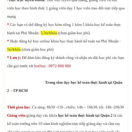
viên học theo hình thức 1 giảng viên dạy 1 học viên trao đổi trực tiếp qua
mạng
*
Các bạn có thể đăng ký học kèm riêng 1 kèm 1 khóa học kế toán thực
hành tại Phú Nhuận:
5,5tr/khóa
(chưa giảm học phí)
*
Hoặc đăng ký học online khóa học thực hành kế toán tại Phú Nhuận :
5tr/khóa
(chưa giảm học phí)
* Lưu ý:
Để đảm bảo đăng ký thành công và nhận ưu đãi học phí các bạn
cần gọi trước tới
hotline : 0972 868 960
Trung tâm dạy học kế toán thực hành tại Quận
2 - TP HCM
Thời gian học
:
Ca sáng: 8h30 -11h , chiều: 14h – 16h30, tối: 18h -20h30
Giảng viên
giảng dạy các khóa
học kế toán thực hành tại Quận 2
là các
kế toán trưởng trên 10 năm kinh nghiệm trực tiếp giảng dạy và cầm tay
chỉ việc, ngoài ra còn có đội ngũ trợ giảng là các bạn học viên xuất sắc