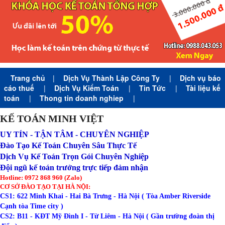
Trang chủ
|
Dịch Vụ Thành Lập Công Ty
|
Dịch vụ báo
cáo thuế
|
Dịch Vụ Kiểm Toán
|
Tin Tức
|
Tài liệu kế
toán
|
Thong tin doanh nghiep
|
KẾ TOÁN MINH VIỆT
UY TÍN - TẬN TÂM - CHUYÊN NGHIỆP
Đào Tạo Kế Toán Chuyên Sâu Thực Tế
Dịch Vụ Kế Toán Trọn Gói Chuyên Nghiệp
Đội ngũ kế toán trưởng trực tiếp đảm nhận
Hotline: 0972 868 960 (Zalo)
CƠ SỞ ĐÀO TẠO TẠI HÀ NỘI:
CS1: 622 Minh Khai - Hai Bà Trưng - Hà Nội ( Tòa Amber Riverside
Cạnh tòa Time city )
CS2: B11 - KĐT Mỹ Đình I - Từ Liêm - Hà Nội ( Gần trường đoàn thị