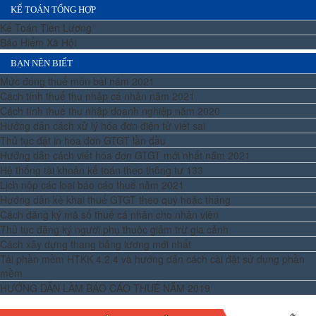
KẾ TOÁN TỔNG HỢP
Kế Toán Tiền Lương
Bảo Hiểm Xã Hội
BẠN NÊN BIẾT
Mức đóng thuế môn bài năm 2021
Cách tính thuế thu nhập cá nhân năm 2021
Cách tính thuế thu nhập doanh nghiệp năm 2020
Hướng dẫn cách xử lý hóa đơn điện tử viết sai
Thủ tục đặt in hóa đơn GTGT lần đầu
Hướng dẫn cách viết hóa đơn GTGT mới nhất năm 2021
Hệ thống tài khoản kế toán theo thông tư 133
Lịch nộp các loại báo cáo thuế năm 2021
Hướng dẫn kê khai thuế GTGT theo quý hoặc tháng
Cách đăng ký mã số thuế cá nhân cho nhân viên
Thủ tục đăng ký người phụ thuộc giảm trừ gia cảnh
Cách xây dựng thang bảng lương mới nhất
Tải phần mềm HTKK 4.2.4 và hướng dẫn cách cài đặt sử dụng phần
mềm
HƯỚNG DẪN LÀM BÁO CÁO THUẾ NĂM 2019