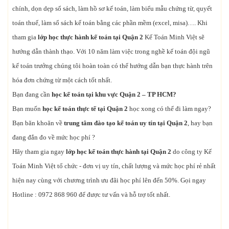
chính, dọn dẹp sổ sách, làm hồ sơ kế toán, làm biểu mẫu chứng từ, quyết
toán thuế, làm sổ sách kế toán bằng các phần mềm (excel, misa)…. Khi
tham gia
lớp học thực hành kế toán tại Quận 2
Kế Toán Minh Việt sẽ
hướng dẫn thành thạo. Với 10 năm làm việc trong nghề kế toán đội ngũ
kế toán trưởng chúng tôi hoàn toàn có thể hướng dẫn bạn thực hành trên
hóa đơn chứng từ một cách tốt nhất.
Bạn đang cần
học kế toán tại khu vực Quận 2 – TP HCM?
Bạn muốn
học kế toán thực tế tại Quận 2
học xong có thể đi làm ngay?
Bạn băn khoăn về
trung tâm đào tạo kế toán uy tín tại Quận 2
, hay bạn
đang đắn đo về mức học phí ?
Hãy tham gia ngay
lớp học kế toán thực hành tại Quận 2
do công ty Kế
Toán Minh Việt tổ chức - đơn vị uy tín, chất lượng và mức học phí rẻ nhất
hiện nay cùng với chương trình ưu đãi học phí lên đến 50%. Gọi ngay
Hotline : 0972 868 960 để được tư vấn và hỗ trợ tốt nhất.