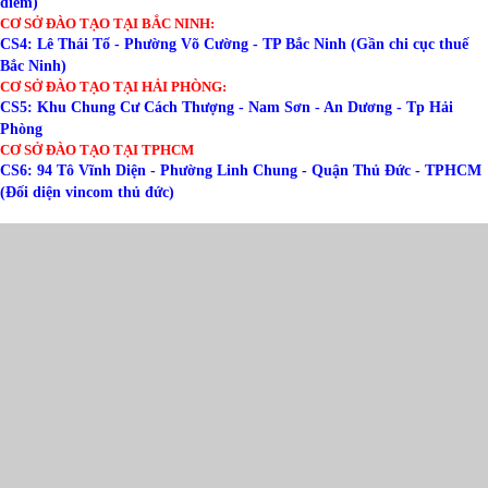
điểm)
CƠ SỞ ĐÀO TẠO TẠI BẮC NINH:
CS4: Lê Thái Tổ - Phường Võ Cường - TP Bắc Ninh (Gần chi cục thuế
Bắc Ninh)
CƠ SỞ ĐÀO TẠO TẠI HẢI PHÒNG:
CS5: Khu Chung Cư Cách Thượng - Nam Sơn - An Dương - Tp Hải
Phòng
CƠ SỞ ĐÀO TẠO TẠI TPHCM
CS6: 94 Tô Vĩnh Diện - Phường Linh Chung - Quận Thủ Đức - TPHCM
(Đối diện vincom thủ đức)