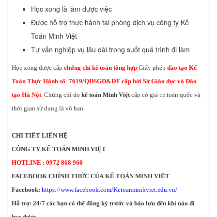
Học xong là làm được việc
Được hỗ trợ thực hành tại phòng dịch vụ công ty Kế
Toán Minh Việt
Tư vấn nghiệp vụ lâu dài trong suốt quá trình đi làm
Học xong được cấp
chứng chỉ kế toán tổng hợp
Giấy phép
đào tạo Kế
Toán Thực Hành số
:
7619/QĐ­SGD&ĐT cấp bởi Sở Giáo dục và Đào
tạo Hà Nội
.
Chứng chỉ do
kế toán Minh Việt
cấp có giá trị toàn quốc và
thời gian sử dụng là vô hạn.
CHI TIẾT LIÊN HỆ
CÔNG TY KẾ TOÁN MINH VIỆT
HOTLINE : 0972 868 960
FACEBOOK CHÍNH THỨC CỦA KẾ TOÁN MINH VIỆT
Facebook:
https://www.facebook.com/Ketoanminhviet.edu.vn/
Hỗ trợ: 24/7 các bạn có thể đăng ký trước và bảo lưu đến khi nào đi
học được.