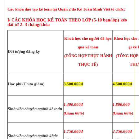
Các khóa đào tạo kế toán tại Quận 2 do Kế Toán Minh Việt tổ chức:
I/ CÁC KHÓA HỌC KẾ TOÁN THEO LỚP (5-10 bạn/lớp) kéo
dài từ 2- 3 tháng/khóa
Khoá học cho người đã học
Khoá học cho 
qua kế toán
gì về 
Đối tượng đăng ký
(TỔNG HỢP THỰC HÀNH
(TỔNG HỢP
THỰC TẾ)
THỰ
Học phí (Chưa giảm)
3.500.000đ
4.500.000đ
1.400.000đ
1.800.000
Sinh viên chuyên ngành kế toán
(Giảm 60%)
(Giảm 60%)
1.750.000đ
2.250.000đ
Sinh viên chuyên ngành khác