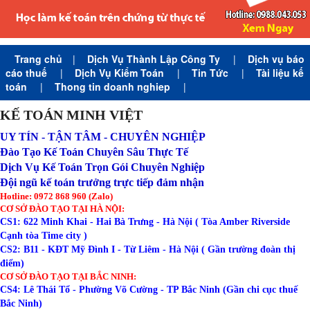
Trang chủ
|
Dịch Vụ Thành Lập Công Ty
|
Dịch vụ báo
cáo thuế
|
Dịch Vụ Kiểm Toán
|
Tin Tức
|
Tài liệu kế
toán
|
Thong tin doanh nghiep
|
KẾ TOÁN MINH VIỆT
UY TÍN - TẬN TÂM - CHUYÊN NGHIỆP
Đào Tạo Kế Toán Chuyên Sâu Thực Tế
Dịch Vụ Kế Toán Trọn Gói Chuyên Nghiệp
Đội ngũ kế toán trưởng trực tiếp đảm nhận
Hotline: 0972 868 960 (Zalo)
CƠ SỞ ĐÀO TẠO TẠI HÀ NỘI:
CS1: 622 Minh Khai - Hai Bà Trưng - Hà Nội ( Tòa Amber Riverside
Cạnh tòa Time city )
CS2: B11 - KĐT Mỹ Đình I - Từ Liêm - Hà Nội ( Gần trường đoàn thị
điểm)
CƠ SỞ ĐÀO TẠO TẠI BẮC NINH:
CS4: Lê Thái Tổ - Phường Võ Cường - TP Bắc Ninh (Gần chi cục thuế
Bắc Ninh)