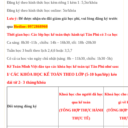
Đăng ký theo hình thức học kèm riêng 1 kèm 1: 5,5tr/khóa
Đăng ký theo hình thức học online: 5tr/khóa
Lưu ý:
Để được nhận ưu đãi giảm giá học phí, vui lòng đăng ký trước
qua
Hotline: 0972868960
Thời gian học
: Các lớp học kế toán thực hành tại Tân Phú có 3 ca học
Ca sáng: 8h30 -11h , chiều: 14h – 16h30, tối: 18h -20h30
Tuần học 3 buổi theo lịch 2,4,6 hoặc 3,5,7
Có cả ca hoc vào ngày chủ nhật (sáng: 8h – 11h30, chiều: 1h30 -5h)
Kế Toán Minh Việt đào tạo các khóa học kế toán tại Tân Phú như sau:
I/ CÁC KHÓA HỌC KẾ TOÁN THEO LỚP (5-10 bạn/lớp) kéo
dài từ 2- 3 tháng/khóa
Khoá học cho người đã học
Khoá học cho 
qua kế toán
gì về 
Đối tượng đăng ký
(TỔNG HỢP THỰC HÀNH
(TỔNG HỢP
THỰC TẾ)
THỰ