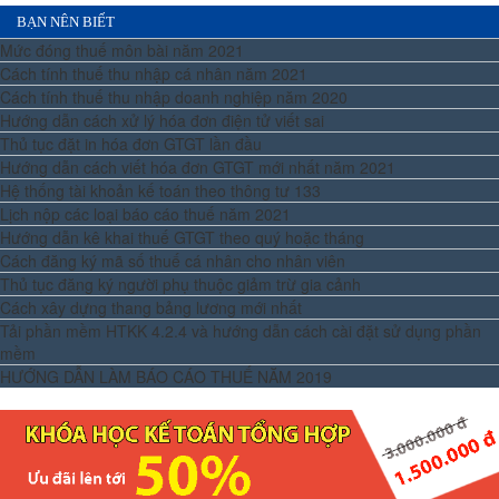
BẠN NÊN BIẾT
Mức đóng thuế môn bài năm 2021
Cách tính thuế thu nhập cá nhân năm 2021
Cách tính thuế thu nhập doanh nghiệp năm 2020
Hướng dẫn cách xử lý hóa đơn điện tử viết sai
Thủ tục đặt in hóa đơn GTGT lần đầu
Hướng dẫn cách viết hóa đơn GTGT mới nhất năm 2021
Hệ thống tài khoản kế toán theo thông tư 133
Lịch nộp các loại báo cáo thuế năm 2021
Hướng dẫn kê khai thuế GTGT theo quý hoặc tháng
Cách đăng ký mã số thuế cá nhân cho nhân viên
Thủ tục đăng ký người phụ thuộc giảm trừ gia cảnh
Cách xây dựng thang bảng lương mới nhất
Tải phần mềm HTKK 4.2.4 và hướng dẫn cách cài đặt sử dụng phần
mềm
HƯỚNG DẪN LÀM BÁO CÁO THUẾ NĂM 2019