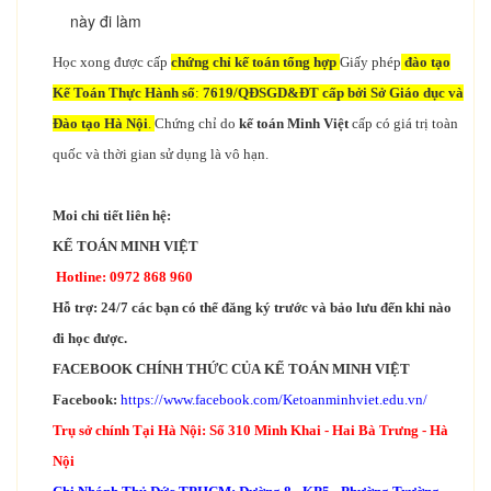
này đi làm
Học xong được cấp
chứng chỉ kế toán tổng hợp
Giấy phép
đào tạo
Kế Toán Thực Hành số
:
7619/QĐ­SGD&ĐT cấp bởi Sở Giáo dục và
Đào tạo Hà Nội
.
Chứng chỉ do
kế toán Minh Việt
cấp có giá trị toàn
quốc và thời gian sử dụng là vô hạn.
Moi chi tiết liên hệ:
KẾ TOÁN MINH VIỆT
Hotline: 0972 868 960
Hỗ trợ: 24/7 các bạn có thể đăng ký trước và bảo lưu đến khi nào
đi học được.
FACEBOOK CHÍNH THỨC CỦA KẾ TOÁN MINH VIỆT
Facebook:
https://www.facebook.com/Ketoanminhviet.edu.vn/
Trụ sở chính Tại Hà Nội: Số 310 Minh Khai - Hai Bà Trưng - Hà
Nội