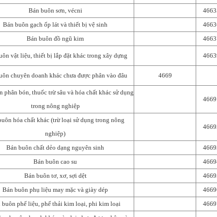
Bán buôn sơn, vécni
4663
Bán buôn gạch ốp lát và thiết bị vệ sinh
4663
Bán buôn đồ ngũ kim
4663
ôn vật liệu, thiết bị lắp đặt khác trong xây dựng
4663
uôn chuyên doanh khác chưa được phân vào đâu
4669
 phân bón, thuốc trừ sâu và hóa chất khác sử dụng
4669
trong nông nghiệp
uôn hóa chất khác (trừ loại sử dụng trong nông
4669
nghiệp)
Bán buôn chất dẻo dạng nguyên sinh
4669
Bán buôn cao su
4669
Bán buôn tơ, xơ, sợi dệt
4669
Bán buôn phụ liệu may mặc và giày dép
4669
 buôn phế liệu, phế thải kim loại, phi kim loại
4669