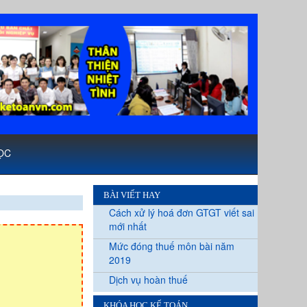
ỌC
BÀI VIẾT HAY
Cách xử lý hoá đơn GTGT viết sai
mới nhất
Mức đóng thuế môn bài năm
2019
Dịch vụ hoàn thuế
KHÓA HỌC KẾ TOÁN