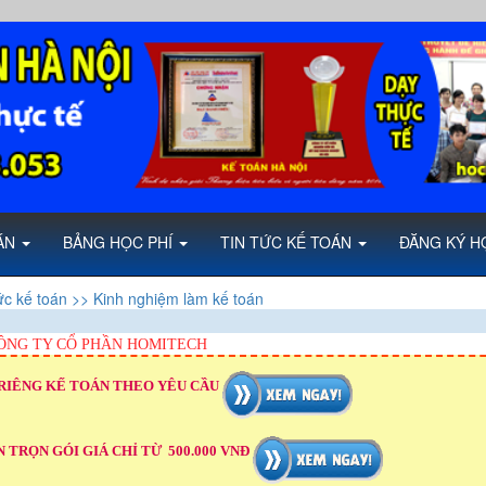
OÁN
BẢNG HỌC PHÍ
TIN TỨC KẾ TOÁN
ĐĂNG KÝ H
ức kế toán
>> Kinh nghiệm làm kế toán
ÔNG TY CỔ PHẦN HOMITECH
RIÊNG KẾ TOÁN THEO YÊU CẦU
 TRỌN GÓI GIÁ CHỈ TỪ 500.000 VNĐ