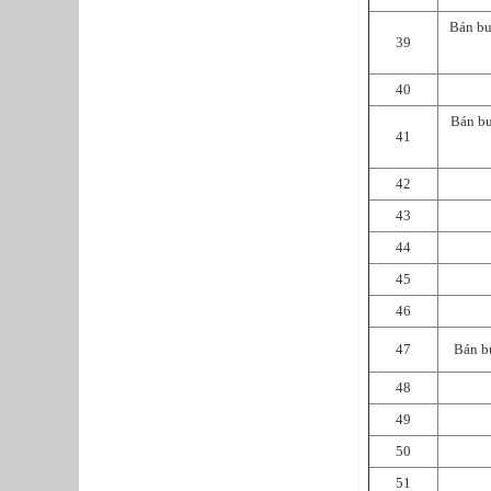
Bán bu
39
40
Bán bu
41
42
43
44
45
46
47
Bán bu
48
49
50
51