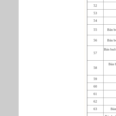
52
53
54
55
Bán bu
56
Bán b
Bán buôn
57
Bán b
58
59
60
61
62
63
Bán