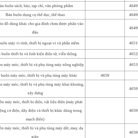
án buôn sách, báo, tạp chí, văn phòng phẩm
4649
Bán buôn dụng cụ thể dục, thể thao
4649
n đồ dùng khác cho gia đình chưa được phân vào
4649
đâu
uôn máy vi tính, thiết bị ngoại vi và phần mềm
4651
 buôn thiết bị và linh kiện điện tử, viễn thông
4652
n máy móc, thiết bị và phụ tùng máy nông nghiệp
4653
 buôn máy móc, thiết bị và phụ tùng máy khác
4659
n máy móc, thiết bị và phụ tùng máy khai khoáng,
4659
xây dựng
n máy móc, thiết bị điện, vật liệu điện (máy phát
ộng cơ điện, dây điện và thiết bị khác dùng trong
4659
mạch điện)
n máy móc, thiết bị và phụ tùng máy dệt, may, da
4659
giày