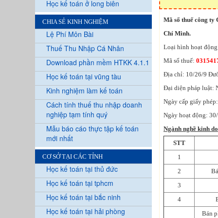
Học kế toán ở long biên
Mã số thuế công ty
CHIA SẺ KINH NGHIỆM
Lệ Phí Môn Bài
Chí Minh.
Thuế Thu Nhập Cá Nhân
Loại hình hoạt động
Mã số thuế:
031541
Download phần mềm HTKK 4.1.1
Địa chỉ: 10/26/9 Đ
Học kế toán tại vũng tàu
Đại diện pháp luật:
Kinh nghiệm làm kế toán
Ngày cấp giấy phép
Cách tính thuế thu nhập doanh
nghiệp tạm tính quý
Ngày hoạt động: 30
Mẫu báo cáo thực tập kế toán
Ngành nghề kinh d
mới nhất
STT
CƠ SỞ TẠI CÁC TỈNH
1
Học kế toán tại thủ đức
2
Bá
Học kế toán tại tphcm
3
Học kế toán tại bắc ninh
4
Học kế toán tại hải phòng
Bán p