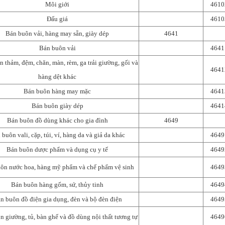
Môi giới
4610
Đấu giá
4610
Bán buôn vải, hàng may sẵn, giày dép
4641
Bán buôn vải
4641
 thảm, đệm, chăn, màn, rèm, ga trải giường, gối và
4641
hàng dệt khác
Bán buôn hàng may mặc
4641
Bán buôn giày dép
4641
Bán buôn đồ dùng khác cho gia đình
4649
 buôn vali, cặp, túi, ví, hàng da và giả da khác
4649
Bán buôn dược phẩm và dụng cụ y tế
4649
ôn nước hoa, hàng mỹ phẩm và chế phẩm vệ sinh
4649
Bán buôn hàng gốm, sứ, thủy tinh
4649
n buôn đồ điện gia dụng, đèn và bộ đèn điện
4649
 giường, tủ, bàn ghế và đồ dùng nội thất tương tự
4649