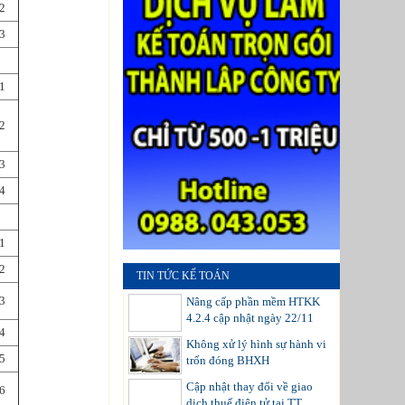
2
3
1
2
3
4
1
2
TIN TỨC KẾ TOÁN
3
Nâng cấp phần mềm HTKK
4.2.4 cập nhật ngày 22/11
4
Không xử lý hình sự hành vi
5
trốn đóng BHXH
Cập nhật thay đổi về giao
6
dịch thuế điện tử tại TT