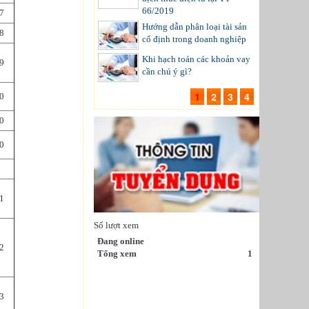
66/2019
7
Hướng dẫn phân loại tài sản
8
cố định trong doanh nghiệp
Khi hạch toán các khoản vay
9
cần chú ý gì?
1
2
3
4
0
0
0
1
Số lượt xem
Đang online
2
Tổng xem
1
3