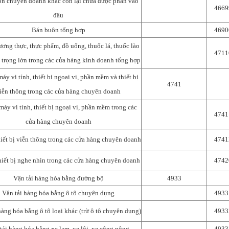
n chuyên doanh khác còn lại chưa được phân vào
4669
đâu
Bán buôn tổng hợp
4690
ương thực, thực phẩm, đồ uống, thuốc lá, thuốc lào
4711
 trọng lớn trong các cửa hàng kinh doanh tổng hợp
áy vi tính, thiết bị ngoại vi, phần mềm và thiết bị
4741
iễn thông trong các cửa hàng chuyên doanh
máy vi tính, thiết bị ngoại vi, phần mềm trong các
4741
cửa hàng chuyên doanh
hiết bị viễn thông trong các cửa hàng chuyên doanh
4741
hiết bị nghe nhìn trong các cửa hàng chuyên doanh
4742
Vận tải hàng hóa bằng đường bộ
4933
Vận tải hàng hóa bằng ô tô chuyên dụng
4933
hàng hóa bằng ô tô loại khác (trừ ô tô chuyên dụng)
4933
tải hàng hóa bằng xe lam, xe lôi, xe công nông
4933