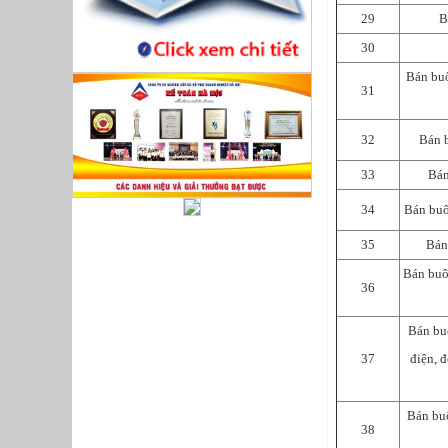
29
B
30
Bán buô
31
32
Bán b
33
Bán
34
Bán buô
35
Bán
Bán buô
36
Bán buô
37
điện, đ
Bán buô
38