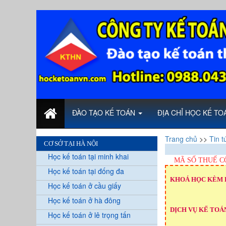
ĐÀO TẠO KẾ TOÁN
ĐỊA CHỈ HỌC KẾ T
Trang chủ
>>
Tin t
CƠ SỞ TẠI HÀ NỘI
Học kế toán tại minh khai
MÃ SỐ THUẾ C
Học kế toán tại đống đa
KHOÁ HỌC KÈM 
Học kế toán ở cầu giấy
Học kế toán ở hà đông
DỊCH VỤ KẾ TOÁN
Học kế toán ở lê trọng tấn