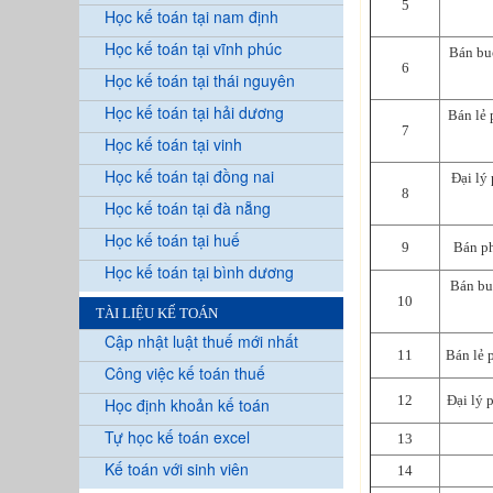
5
Học kế toán tại nam định
Học kế toán tại vĩnh phúc
Bán buô
6
Học kế toán tại thái nguyên
Học kế toán tại hải dương
Bán lẻ 
7
Học kế toán tại vinh
Học kế toán tại đồng nai
Đại lý 
8
Học kế toán tại đà nẵng
Học kế toán tại huế
9
Bán ph
Học kế toán tại bình dương
Bán bu
10
TÀI LIỆU KẾ TOÁN
Cập nhật luật thuế mới nhất
11
Bán lẻ 
Công việc kế toán thuế
12
Đại lý 
Học định khoản kế toán
Tự học kế toán excel
13
Kế toán với sinh viên
14