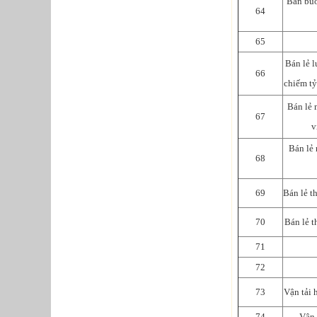
Bán buô
64
65
Bán lẻ l
66
chiếm tỷ
Bán lẻ m
67
v
Bán lẻ 
68
69
Bán lẻ t
70
Bán lẻ t
71
72
73
Vận tải 
74
Vận 