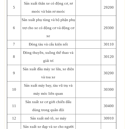
Sản xuất thân xe có động cơ, rơ
5
29200
moóc và bán rơ moóc
Sản xuất phụ tùng và bộ phận phụ
6
trợ cho xe có động cơ và động cơ
29300
xe
7
Đóng tàu và cấu kiện nổi
30110
Đóng thuyền, xuồng thể thao và
8
30120
giải trí
Sản xuất đầu máy xe lửa, xe điện
9
30200
và toa xe
Sản xuất máy bay, tàu vũ trụ và
10
30300
máy móc liên quan
Sản xuất xe cơ giới chiến đấu
11
30400
dùng trong quân đội
12
Sản xuất mô tô, xe máy
30910
Sản xuất xe đạp và xe cho người