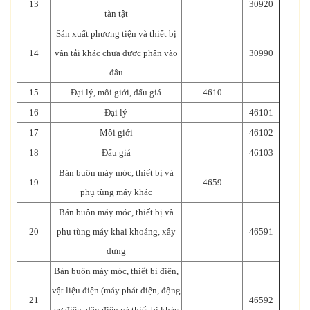
13
30920
tàn tật
Sản xuất phương tiện và thiết bị
14
vận tải khác chưa được phân vào
30990
đâu
15
Đại lý, môi giới, đấu giá
4610
16
Đại lý
46101
17
Môi giới
46102
18
Đấu giá
46103
Bán buôn máy móc, thiết bị và
19
4659
phụ tùng máy khác
Bán buôn máy móc, thiết bị và
20
phụ tùng máy khai khoáng, xây
46591
dựng
Bán buôn máy móc, thiết bị điện,
vật liệu điện (máy phát điện, động
21
46592
cơ điện, dây điện và thiết bị khác