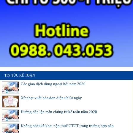
TIN TỨC KẾ TOÁN
Các giao dịch dùng ngoại hối năm 2020
Xử phạt xuất hóa đơn điện tử lùi ngày
Hướng dẫn lập mẫu chứng từ kế toán năm 2020
Không phải kê khai nộp thuế GTGT trong trường hợp nào