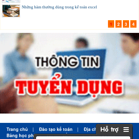
Những hàm thường dùng trong kế toán excel
1
2
3
4
Trang chủ
|
Đào tạo kế toán
|
Địa chỉ học kế toán
|
Bảng học phí
|
Tin tức kế toán
|
Đăng ký học