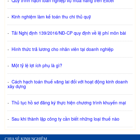
-
Quy trình hạch toán nghiệp vụ mua hàng trên Excel
-
Kinh nghiệm làm kế toán thu chi thủ quỹ
-
Tải Nghị định 139/2016/NĐ-CP quy định về lệ phí môn bài
-
Hình thức trả lương cho nhân viên tại doanh nghiệp
-
Một tỷ lệ lợi ích phụ là gì?
-
Cách hạch toán thuế vãng lai đối với hoạt động kinh doanh
xây dựng
-
Thủ tục hồ sơ đăng ký thực hiện chương trình khuyến mại
-
Sau khi thành lập công ty cần biết những loại thuế nào
CHIA SẺ KINH NGHIỆM