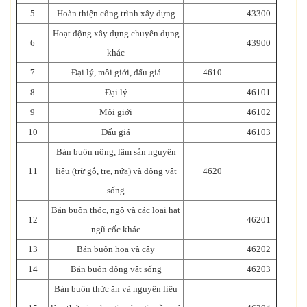
5
Hoàn thiện công trình xây dựng
43300
Hoạt động xây dựng chuyên dụng
6
43900
khác
7
Đại lý, môi giới, đấu giá
4610
8
Đại lý
46101
9
Môi giới
46102
10
Đấu giá
46103
Bán buôn nông, lâm sản nguyên
11
liệu (trừ gỗ, tre, nứa) và động vật
4620
sống
Bán buôn thóc, ngô và các loại hạt
12
46201
ngũ cốc khác
13
Bán buôn hoa và cây
46202
14
Bán buôn động vật sống
46203
Bán buôn thức ăn và nguyên liệu