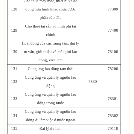
Cho thuê máy móc, thiết bị và đồ
128
dùng hữu hình khác chưa được
77309
phân vào đâu
Cho thuê tài sản vô hình phi tài
129
77400
chính
Hoạt động của các trung tâm, đại lý
130
tư vấn, giới thiệu và môi giới lao
78100
động, việc làm
131
Cung ứng lao động tạm thời
78200
Cung ứng và quản lý nguồn lao
132
7830
động
Cung ứng và quản lý nguồn lao
133
78301
động trong nước
Cung ứng và quản lý nguồn lao
134
78302
động đi làm việc ở nước ngoài
135
Đại lý du lịch
79110