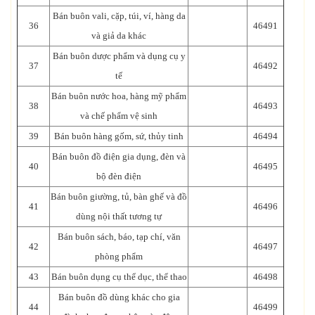
Bán buôn vali, cặp, túi, ví, hàng da
36
46491
và giả da khác
Bán buôn dược phẩm và dụng cụ y
37
46492
tế
Bán buôn nước hoa, hàng mỹ phẩm
38
46493
và chế phẩm vệ sinh
39
Bán buôn hàng gốm, sứ, thủy tinh
46494
Bán buôn đồ điện gia dụng, đèn và
40
46495
bộ đèn điện
Bán buôn giường, tủ, bàn ghế và đồ
41
46496
dùng nội thất tương tự
Bán buôn sách, báo, tạp chí, văn
42
46497
phòng phẩm
43
Bán buôn dụng cụ thể dục, thể thao
46498
Bán buôn đồ dùng khác cho gia
44
46499