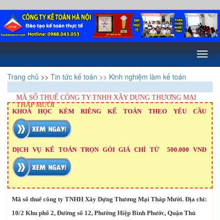
Toggl
naviga
Trang chủ
>>
Tin tức kế toán
>> Kinh nghiệm làm kế toán
MÃ SỐ THUẾ CÔNG TY TNHH XÂY DỰNG THƯƠNG MẠI
THÁP MƯỜI
KHOÁ HỌC KÈM RIÊNG KẾ TOÁN THEO YÊU CẦU
DỊCH VỤ KẾ TOÁN TRỌN GÓI GIÁ CHỈ TỪ 500.000 VNĐ
Mã số thuế công ty TNHH Xây Dựng Thương Mại Tháp Mười. Địa chỉ:
10/2 Khu phố 2, Đường số 12, Phường Hiệp Bình Phước, Quận Thủ