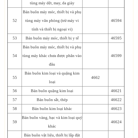
tùng máy dệt, may, da giày
Bán buôn máy móc, thiết bị và phụ
52
tùng máy văn phòng (trừ máy vi
46594
tính và thiết bị ngoại vi)
53
Bán buôn máy móc, thiết bị y tế
46595
Bán buôn máy móc, thiết bị và phụ
54
tùng máy khác chưa được phân vào
46599
đâu
Bán buôn kim loại và quặng kim
55
4662
loại
56
Bán buôn quặng kim loại
46621
57
Bán buôn sắt, thép
46622
58
Bán buôn kim loại khác
46623
Bán buôn vàng, bạc và kim loại quý
59
46624
khác
Bán buôn vật liệu, thiết bị lắp đặt