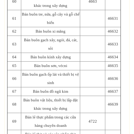
60
4663
khác trong xây dựng
Bán buôn tre, nứa, gỗ cây và gỗ chế
61
46631
biến
62
Bán buôn xi măng
46632
Bán buôn gạch xây, ngói, đá, cát,
63
46633
sỏi
64
Bán buôn kính xây dựng
46634
65
Bán buôn sơn, vécni
46635
Bán buôn gạch ốp lát và thiết bị vệ
66
46636
sinh
67
Bán buôn đồ ngũ kim
46637
Bán buôn vật liệu, thiết bị lắp đặt
68
46639
khác trong xây dựng
Bán lẻ thực phẩm trong các cửa
69
4722
hàng chuyên doanh