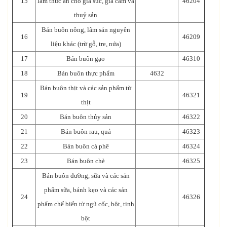
15
làm thức ăn cho gia súc, gia cầm và
46204
thuỷ sản
Bán buôn nông, lâm sản nguyên
16
46209
liệu khác (trừ gỗ, tre, nứa)
17
Bán buôn gạo
46310
18
Bán buôn thực phẩm
4632
Bán buôn thịt và các sản phẩm từ
19
46321
thịt
20
Bán buôn thủy sản
46322
21
Bán buôn rau, quả
46323
22
Bán buôn cà phê
46324
23
Bán buôn chè
46325
Bán buôn đường, sữa và các sản
phẩm sữa, bánh kẹo và các sản
24
46326
phẩm chế biến từ ngũ cốc, bột, tinh
bột