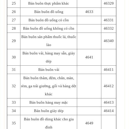
25
Bán buôn thực phẩm khác
46329
26
Bán buôn đồ uống
4633
27
Bán buôn đồ uống có cồn
46331
28
Bán buôn đồ uống không có cồn
46332
Bán buôn sản phẩm thuốc lá, thuốc
29
46340
lào
Bán buôn vải, hàng may sẵn, giày
30
4641
dép
31
Bán buôn vải
46411
Bán buôn thảm, đệm, chăn, màn,
32
rèm, ga trải giường, gối và hàng dệt
46412
khác
33
Bán buôn hàng may mặc
46413
34
Bán buôn giày dép
46414
Bán buôn đồ dùng khác cho gia
35
4649
đình