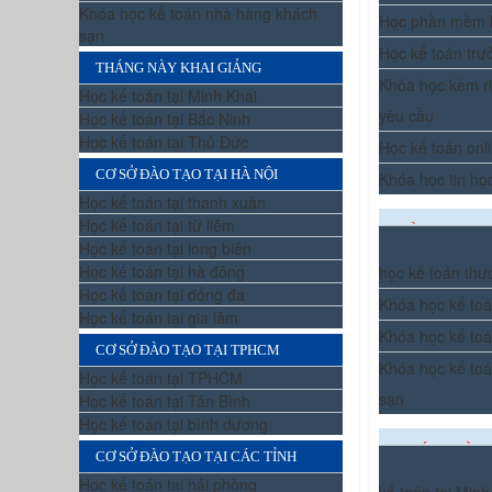
Khóa học kế toán nhà hàng khách
Học phần mềm 
sạn
Học kế toán trư
THÁNG NÀY KHAI GIẢNG
Khóa học kèm ri
Học kế toán tại Minh Khai
yêu cầu
Học kế toán tại Bắc Ninh
Học kế toán tại Thủ Đức
Học kế toán onl
CƠ SỞ ĐÀO TẠO TẠI HÀ NỘI
Khóa học tin họ
Học kế toán tại thanh xuân
Học kế toán tại từ liêm
ĐÀO TẠO CH
Học kế toán tại long biên
Học kế toán tại hà đông
học kế toán thư
Học kế toán tại đống đa
Khóa học kế toá
Học kế toán tại gia lâm
Khóa học kế to
CƠ SỞ ĐÀO TẠO TẠI TPHCM
Khóa học kế to
Học kế toán tại TPHCM
sạn
Học kế toán tại Tân Bình
Học kế toán tại bình dương
THÁNG NÀY 
CƠ SỞ ĐÀO TẠO TẠI CÁC TỈNH
Học kế toán tại hải phòng