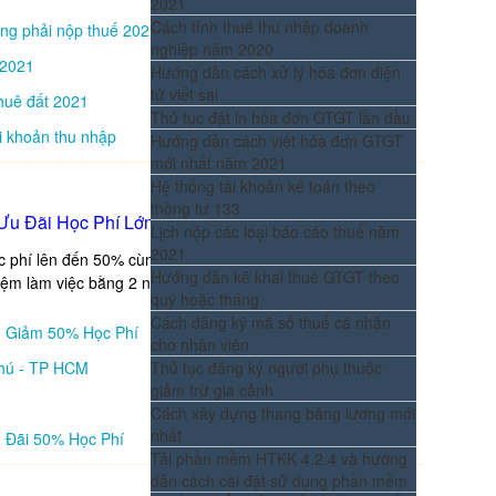
2021
Cách tính thuế thu nhập doanh
ông phải nộp thuế 2021
nghiệp năm 2020
 2021
Hướng dẫn cách xử lý hóa đơn điện
tử viết sai
thuê đất 2021
Thủ tục đặt in hóa đơn GTGT lần đầu
i khoản thu nhập
Hướng dẫn cách viết hóa đơn GTGT
mới nhất năm 2021
Hệ thống tài khoản kế toán theo
thông tư 133
Ưu Đãi Học Phí Lớn
Lịch nộp các loại báo cáo thuế năm
2021
ọc phí lên đến 50% cùng chất lượng đào tạo hàng đầu cam
Hướng dẫn kê khai thuế GTGT theo
iệm làm việc bằng 2 năm đi làm thực tế
quý hoặc tháng
Cách đăng ký mã số thuế cá nhân
- Giảm 50% Học Phí
cho nhân viên
hú - TP HCM
Thủ tục đăng ký người phụ thuộc
giảm trừ gia cảnh
Cách xây dựng thang bảng lương mới
nhất
 Đãi 50% Học Phí
Tải phần mềm HTKK 4.2.4 và hướng
dẫn cách cài đặt sử dụng phần mềm