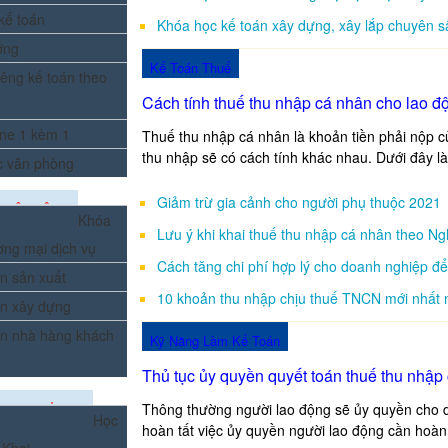
kế toán
Khóa học kế toán xây dựng, xây lắp chuyên s
ởng
Kế Toán Thuế
êng kế toán theo
Cách tính thuế thu nhập cá nhân cho lao đ
ine 1 kèm 1
Thuế thu nhập cá nhân là khoản tiền phải nộp củ
thu nhập sẽ có cách tính khác nhau. Dưới đây là
c văn phòng
Giảm trừ gia cảnh cho người phụ thuộc 2021
UYÊN SÂU
Khóa
Lưu ý khi khai thuế thu nhập cá nhân theo Ng
ơng mại dịch vụ
Cách tăng chi phí hợp lý cho doanh nghiệp 
n sản xuất
10 khoản thu nhập chịu thuế TNCN mới nhất
án xây dựng
án nhà hàng khách
Kỹ Năng Làm Kế Toán
Thủ tục ủy quyền quyết toán thuế thu nhập
Thông thường người lao động sẽ ủy quyền cho d
KHAI GIẢNG
Học
hoàn tất việc ủy quyền người lao động cần hoàn t