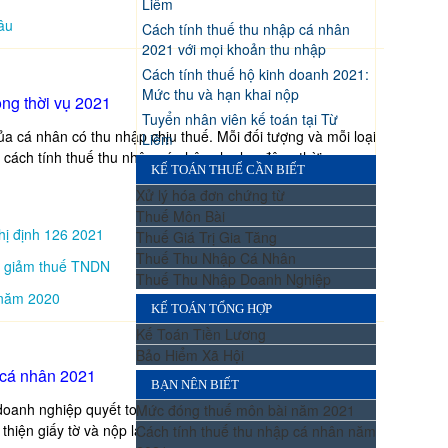
Liêm
âu
Cách tính thuế thu nhập cá nhân
2021 với mọi khoản thu nhập
Cách tính thuế hộ kinh doanh 2021:
Mức thu và hạn khai nộp
ộng thời vụ 2021
Tuyển nhân viên kế toán tại Từ
a cá nhân có thu nhập chịu thuế. Mỗi đối tượng và mỗi loại
Liêm
 cách tính thuế thu nhập cá nhân cho lao động thời vụ.
KẾ TOÁN THUẾ CẦN BIẾT
Xử lý hóa đơn chứng từ
Thuế Môn Bài
hị định 126 2021
Thuế Giá Trị Gia Tăng
Thuế Thu Nhập Cá Nhân
để giảm thuế TNDN
Thuế Thu Nhập Doanh Nghiệp
 năm 2020
KẾ TOÁN TỔNG HỢP
Kế Toán Tiền Lương
Bảo Hiểm Xã Hội
 cá nhân 2021
BẠN NÊN BIẾT
oanh nghiệp quyết toán thuế thu nhập cá nhân thay. Để
Mức đóng thuế môn bài năm 2021
hiện giấy tờ và nộp lại cho kế toán.
Cách tính thuế thu nhập cá nhân năm