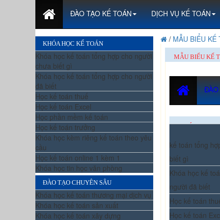
ĐÀO TẠO KẾ TOÁN
DỊCH VỤ KẾ TOÁN
/
MẪU BIỂU KẾ
KHÓA HỌC KẾ TOÁN
Khóa học kế toán tổng hợp cho người
MẪU BIỂU KẾ 
chưa biết gì
Khóa học kế toán tổng hợp cho người
đã biết
ĐÀO
Học kế toán thuế
Học kế toán Excel
Học phần mềm kế toán
Học kế toán trưởng
KHÓA HỌC K
Khóa học kèm riêng kế toán theo yêu
kế toán tổng hợ
cầu
Học kế toán online 1 kèm 1
biết gì
Khóa học tin học văn phòng
Khóa học kế toá
ĐÀO TẠO CHUYÊN SÂU
người đã biết
Khóa học kế toán thương mại dịch vụ
Học kế toán thu
Khóa học kế toán sản xuất
Học kế toán Exc
Khóa học kế toán xây dựng