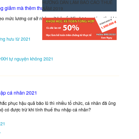
HƯỚNG DẪN LÀM BÁO CÁO THUẾ
ông giảm mà thêm thưởng 2021
NĂM 2019
eo mức lương cơ sở nhân với hệ số. Vậy lương giáo viên khi
ng hưu từ 2021
BHXH tự nguyện không 2021
nhập cá nhân 2021
hắc phục hậu quả bão lũ thì nhiều tổ chức, cá nhân đã ủng
 hộ có được trừ khi tính thuế thu nhập cá nhân?
021
?