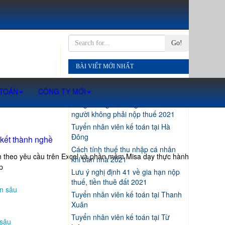
Go!
BÀI VIẾT MỚI NHẤT
Thủ tục ủy quyền quyết toán thuế
 TOÁN
CÔNG TY MỚI
thu nhập cá nhân 2021
Tăng mức giảm trừ gia cảnh: Nhiều
người không phải nộp thuế 2021
Tuyển nhân viên kế toán tại Hà
Đông
 kết thành nghề
Cách tính thuế thu nhập cá nhân
ến theo yêu cầu trên Excel và phần mềm Misa dạy thực hành
khi bán nhà 2021
p
Lưu ý nghị định 41 về gia hạn nộp
thuế, tiền thuê đất 2021
n sâu
Tuyển nhân viên kế toán tại Thanh
Xuân
Tuyển nhân viên kế toán tại Từ
 sâu