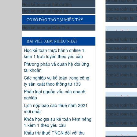
kế toán tại Minh
Học kế toán tại hải dương
Học kế toán tại
Học kế toán tại nghệ an
Học kế toán tại
CƠ SỞ ĐÀO TẠO TẠI MIỀN TÂY
Học kế toán tại Cần Thơ
CƠ SỞ ĐÀO T
Học kế toán tại
BÀI VIẾT XEM NHIỀU NHẤT
Học kế toán tại 
Học kế toán thực hành online 1
kèm 1 trực tuyến theo yêu cầu
Học kế toán tại 
Phương pháp và quan hệ đối ứng
Học kế toán tại
tài khoản
Học kế toán tại
Các nghiệp vụ kế toán trong công
Học kế toán tại 
ty sản xuất theo thông tư 133
Phân loại nguồn vốn của doanh
nghiệp
CƠ SỞ ĐÀO 
Học kế toán tạ
Lịch nộp báo cáo thuế năm 2021
mới nhất
Học kế toán tại
Khóa học gia sư kế toán kèm riêng
Học kế toán tại
1 kèm 1 theo yêu cầu
Khấu trừ thuế TNCN đối với thu
CƠ SỞ ĐÀO T