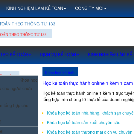
KINH NGHIỆM LÀM KẾ TOÁN
CÔNG TY MỚI
 TOÁN THEO THÔNG TƯ 133
TOÁN THEO THÔNG TƯ 133
 TẠO KẾ TOÁN
DỊCH VỤ KẾ TOÁN
KINH NGHIỆM LÀM KẾ
Khóa học kế toán
Ế TOÁN
Khóa học
Học kế toán thực hành online 1 kèm 1 cam
p cho người chưa
Học kế toán thực hành online 1 kèm 1 trực tuy
tổng hợp trên chứng từ thực tế của doanh nghiệ
n tổng hợp cho
Khóa học kế toán nhà hàng, khách sạn chuyê
ế
Khóa học kế toán sản xuất chuyên sâu
el
Khóa học kế toán thương mại dịch vụ chuyên