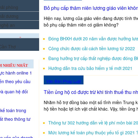
 hải phòng
Bỏ phụ cấp thâm niên lương giáo viên kh
 hải dương
Hiện nay, lương của giáo viên đang được tính th
bỏ phụ cấp thâm niên có giảm không?
 nghệ an
Đóng BHXH dưới 20 năm vẫn được hưởng lươ
ẠO TẠI MIỀN
 Cần Thơ
Công chức được cải cách tiền lương từ 2022
Đang hưởng trợ cấp thất nghiệp được đóng 
M NHIỀU NHẤT
Hướng dẫn tra cứu bảo hiểm y tế mới 2021
ực hành online 1
ến theo yêu cầu
Văn Bản Pháp Luật
à quan hệ đối
Tiền ủng hộ có được trừ khi tính thuế thu 
Nhằm hỗ trợ đồng bào một số tỉnh miền Trung k
hộ tiền hoặc lợi ích vật chất khác. Vậy, tiền ủng
kế toán trong
ất theo thông tư
Thông tư 302 hướng dẫn về lệ phí môn bài 2
Mức lương kế toán phụ thuộc yếu tố gì 2021 
ồn vốn của doanh