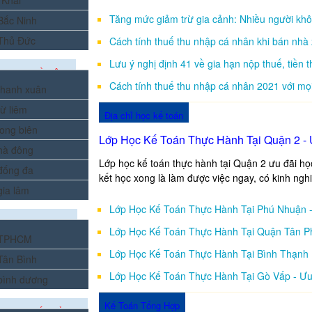
 Khai
Tăng mức giảm trừ gia cảnh: Nhiều người kh
 Bắc Ninh
 Thủ Đức
Cách tính thuế thu nhập cá nhân khi bán nhà
Lưu ý nghị định 41 về gia hạn nộp thuế, tiền 
ẠO TẠI HÀ NỘI
Cách tính thuế thu nhập cá nhân 2021 với mọ
 thanh xuân
từ liêm
Địa chỉ học kế toán
long biên
Lớp Học Kế Toán Thực Hành Tại Quận 2 - 
 hà đông
Lớp học kế toán thực hành tại Quận 2 ưu đãi h
 đống đa
kết học xong là làm được việc ngay, có kinh ngh
gia lâm
Lớp Học Kế Toán Thực Hành Tại Phú Nhuận 
TẠO TẠI TPHCM
Lớp Học Kế Toán Thực Hành Tại Quận Tân P
i TPHCM
Lớp Học Kế Toán Thực Hành Tại Bình Thạnh
 Tân Bình
Lớp Học Kế Toán Thực Hành Tại Gò Vấp - Ưu
 bình dương
Kế Toán Tổng Hợp
ẠO TẠI CÁC TỈNH