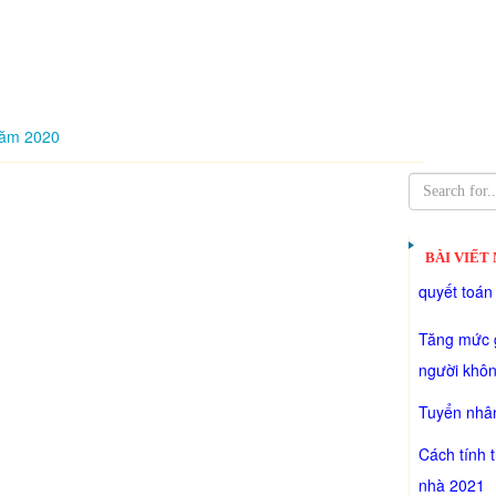
năm 2020
BÀI VIẾT
quyết toán
Tăng mức g
người khôn
Tuyển nhân
Cách tính 
nhà 2021