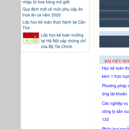
nhập từ hoa hồng mô giới
Học kế toán tại
Quy định mới về mức phụ cấp ăn
trưa ăn ca năm 2020
Học kế toán tại
Lớp học kế toán thực hành tại Cần
Học kế toán tại
Thơ
Lớp học kế toán trưởng
CƠ SỞ ĐÀO T
tại Hà Nội cấp chứng chỉ
Học kế toán tại
TÂY
của Bộ Tài Chính
BÀI VIẾT XE
Học kế toán th
kèm 1 trực tuy
Phương pháp v
ứng tài khoản
Các nghiệp vụ 
công ty sản xu
133
Phân loại ngu