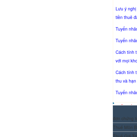
Lưu ý nghị
tiền thuê 
Tuyển nhân
Tuyển nhân
Cách tính 
với mọi kh
Cách tính 
thu và hạn
Tuyển nhân
KẾ TOÁN 
đơn chứng t
Thuế Môn B
Thuế Giá Tr