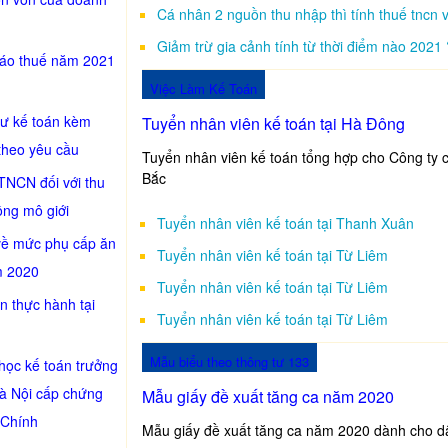
Cá nhân 2 nguồn thu nhập thì tính thuế tncn 
Giảm trừ gia cảnh tính từ thời điểm nào 2021 
cáo thuế năm 2021
Việc Làm Kế Toán
sư kế toán kèm
Tuyển nhân viên kế toán tại Hà Đông
theo yêu cầu
Tuyển nhân viên kế toán tổng hợp cho Công ty c
Bắc
TNCN đối với thu
ồng mô giới
Tuyển nhân viên kế toán tại Thanh Xuân
về mức phụ cấp ăn
Tuyển nhân viên kế toán tại Từ Liêm
m 2020
Tuyển nhân viên kế toán tại Từ Liêm
n thực hành tại
Tuyển nhân viên kế toán tại Từ Liêm
Mẫu biểu theo thông tư 133
học kế toán trưởng
Hà Nội cấp chứng
Mẫu giấy đề xuất tăng ca năm 2020
 Chính
Mẫu giấy đề xuất tăng ca năm 2020 dành cho d