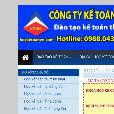
ĐÀO TẠO KẾ TOÁN
ĐỊA CHỈ HỌC KẾ T
Trang chủ
>>
Tin t
CƠ SỞ TẠI HÀ NỘI
Học kế toán tại minh khai
MÔ TẢ CÔNG V
Học kế toán tại đống đa
KHOÁ HỌC KÈM 
Học kế toán ở cầu giấy
Học kế toán ở hà đông
DỊCH VỤ KẾ TOÁN
Học kế toán ở lê trọng tấn