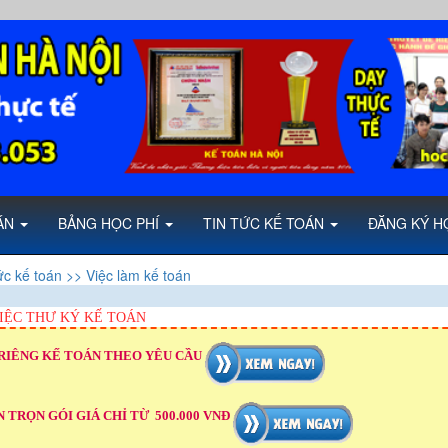
OÁN
BẢNG HỌC PHÍ
TIN TỨC KẾ TOÁN
ĐĂNG KÝ H
ức kế toán
>> Việc làm kế toán
IỆC THƯ KÝ KẾ TOÁN
RIÊNG KẾ TOÁN THEO YÊU CẦU
 TRỌN GÓI GIÁ CHỈ TỪ 500.000 VNĐ