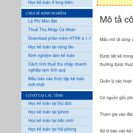
Học kế toán ở long biên
CHIA SẺ KINH NGHIỆM
Mô tả cô
Lệ Phí Môn Bài
Thuế Thu Nhập Cá Nhân
Download phần mềm HTKK 4.1.1
Mẫu mô tả công vi
Học kế toán tại vũng tàu
Kinh nghiệm làm kế toán
Được liệt kê tron
Cách tính thuế thu nhập doanh
thường được thực 
nghiệp tạm tính quý
Mẫu báo cáo thực tập kế toán
Quản lý các hoạt
mới nhất
CƠ SỞ TẠI CÁC TỈNH
Có nguồn gốc phư
Học kế toán tại thủ đức
Học kế toán tại tphcm
Tham gia vào đào 
Học kế toán tại bắc ninh
Học kế toán tại hải phòng
Xử lý báo cáo kế