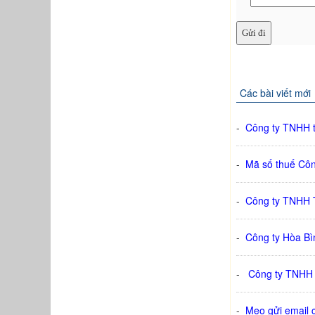
Các bài viết mới
-
Công ty TNHH t
-
Mã số thuế Cô
-
Công ty TNHH T
-
Công ty Hòa Bì
-
Công ty TNHH T
-
Mẹo gửi email 