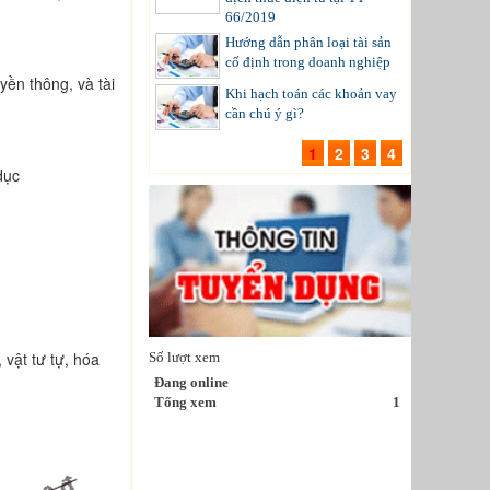
66/2019
Hướng dẫn phân loại tài sản
cố định trong doanh nghiệp
yền thông, và tài
Khi hạch toán các khoản vay
cần chú ý gì?
1
2
3
4
dục
u
 vật tư tự, hóa
Số lượt xem
Đang online
Tổng xem
1