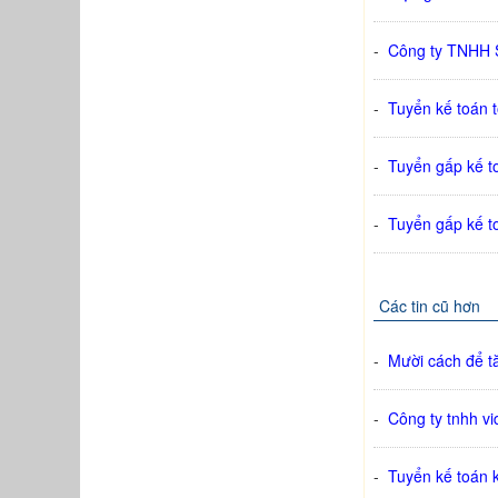
-
Công ty TNHH S
-
Tuyển kế toán 
-
Tuyển gấp kế to
-
Tuyển gấp kế t
Các tin cũ hơn
-
Mười cách để tă
-
Công ty tnhh vi
-
Tuyển kế toán k