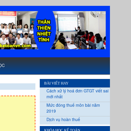
ỌC
BÀI VIẾT HAY
Cách xử lý hoá đơn GTGT viết sai
mới nhất
Mức đóng thuế môn bài năm
2019
Dịch vụ hoàn thuế
KHÓA HỌC KẾ TOÁN