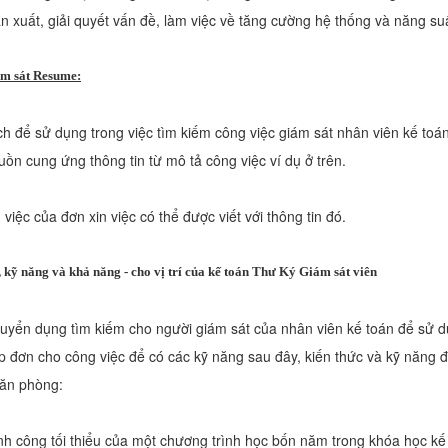
ản xuất, giải quyết vấn đề, làm việc về tăng cường hệ thống và năng su
ám sát Resume:
ch để sử dụng trong việc tìm kiếm công việc giám sát nhân viên kế toá
ồn cung ứng thông tin từ mô tả công việc ví dụ ở trên.
việc của đơn xin việc có thể được viết với thông tin đó.
, kỹ năng và khả năng - cho vị trí của kế toán Thư Ký Giám sát viên
tuyển dụng tìm kiếm cho người giám sát của nhân viên kế toán để sử 
 đơn cho công việc để có các kỹ năng sau đây, kiến ​​thức và kỹ năng đ
văn phòng:
nh công tối thiểu của một chương trình học bốn năm trong khóa học kế 