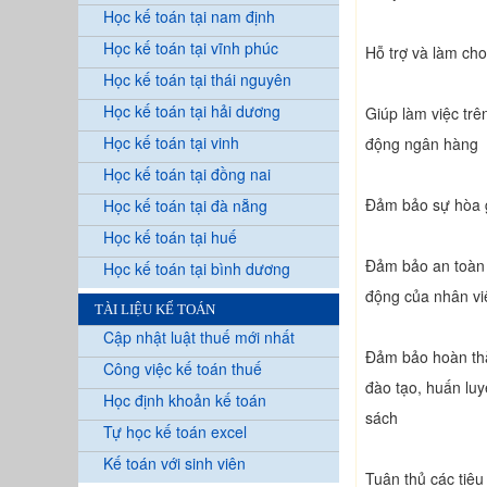
Học kế toán tại nam định
Học kế toán tại vĩnh phúc
Hỗ trợ và làm cho
Học kế toán tại thái nguyên
Học kế toán tại hải dương
Giúp làm việc trê
Học kế toán tại vinh
động ngân hàng
Học kế toán tại đồng nai
Đảm bảo sự hòa g
Học kế toán tại đà nẵng
Học kế toán tại huế
Đảm bảo an toàn g
Học kế toán tại bình dương
động của nhân vi
TÀI LIỆU KẾ TOÁN
Cập nhật luật thuế mới nhất
Đảm bảo hoàn thà
Công việc kế toán thuế
đào tạo, huấn luy
Học định khoản kế toán
sách
Tự học kế toán excel
Kế toán với sinh viên
Tuân thủ các tiêu