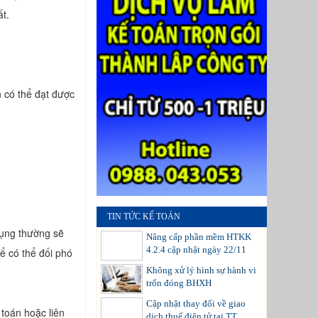
ất.
n có thể đạt được
TIN TỨC KẾ TOÁN
dụng thường sẽ
Nâng cấp phần mềm HTKK
4.2.4 cập nhật ngày 22/11
ể có thể đối phó
Không xử lý hình sự hành vi
trốn đóng BHXH
Cập nhật thay đổi về giao
toán hoặc liên
dịch thuế điện tử tại TT