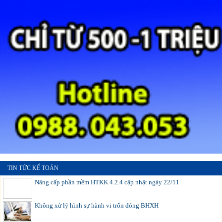
TIN TỨC KẾ TOÁN
Nâng cấp phần mềm HTKK 4.2.4 cập nhật ngày 22/11
Không xử lý hình sự hành vi trốn đóng BHXH