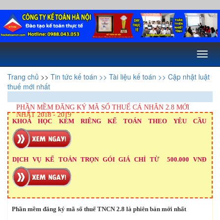
Toggl
naviga
Trang chủ
>>
Tin tức kế toán
>> Tài liệu kế toán
>> Cập nhật luật
thuế mới nhất
PHẦN MỀM ĐĂNG KÝ MÃ SỐ THUẾ CÁ NHÂN 2.8 MỚI
NHẤT 2018 - 2019
KHOÁ HỌC KÈM RIÊNG KẾ TOÁN THEO YÊU CẦU
DỊCH VỤ KẾ TOÁN TRỌN GÓI GIÁ CHỈ TỪ 500.000 VNĐ
Phần mềm đăng ký mã số thuế TNCN 2.8 là phiên bản mới nhất