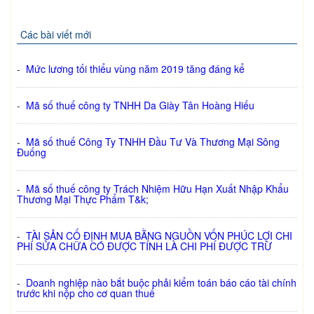
Các bài viết mới
-
Mức lương tối thiểu vùng năm 2019 tăng đáng kể
-
Mã số thuế công ty TNHH Da Giày Tân Hoàng Hiếu
-
Mã số thuế Công Ty TNHH Đầu Tư Và Thương Mại Sông
Đuống
-
Mã số thuế công ty Trách Nhiệm Hữu Hạn Xuất Nhập Khẩu
Thương Mại Thực Phẩm T&k;
-
TÀI SẢN CỐ ĐỊNH MUA BẰNG NGUỒN VỐN PHÚC LỢI CHI
PHÍ SỬA CHỮA CÓ ĐƯỢC TÍNH LÀ CHI PHÍ ĐƯỢC TRỪ
-
Doanh nghiệp nào bắt buộc phải kiểm toán báo cáo tài chính
trước khi nộp cho cơ quan thuế