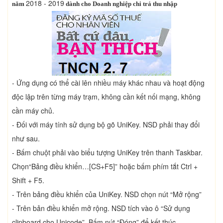
2018 - 2019
năm
dành cho Doanh nghiệp chi trả thu nhập
- Ứng dụng có thể cài lên nhiều máy khác nhau và hoạt động
độc lập trên từng máy trạm, không cần kết nối mạng, không
cần máy chủ.
- Đối với máy tính sử dụng bộ gõ UniKey. NSD phải thay đổi
như sau.
- Bấm chuột phải vào biểu tượng UniKey trên thanh Taskbar.
Chọn“Bảng điều khiển…[CS+F5]” hoặc bấm phím tắt Ctrl +
Shift + F5.
- Trên bảng điều khiển của UniKey. NSD chọn nút “Mở rộng”
- Trên bản điều khiển mở rộng. NSD tích vào ô “Sử dụng
clipboard cho Unicode”. Bấm nút “Đóng” để kết thúc.