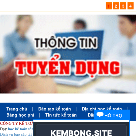
1
2
3
4
Trang chủ
|
Đào tạo kế toán
|
Địa chỉ học kế toán
|
Bảng học phí
|
Tin tức kế toán
|
Đăng ký học
CÔNG TY KẾ TOÁN HÀ NỘI
Dạy
học kế toán tổng hợp
thực tế cấp tốc mọi trình độ
Dịch vụ báo cáo tài chính
chuyên nghiệp uy tín giá rẻ