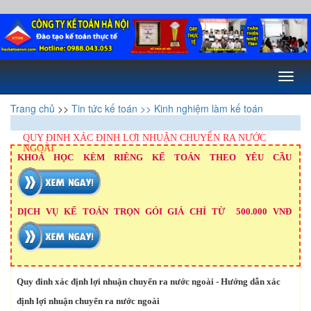
Toggl
naviga
Trang chủ
>>
Tin tức kế toán
>> Kinh nghiệm làm kế toán
QUY ĐINH XÁC ĐỊNH LỢI NHUẬN CHUYỂN RA NƯỚC
NGOÀI
KHOÁ HỌC KÈM RIÊNG KẾ TOÁN THEO YÊU CẦU
DỊCH VỤ KẾ TOÁN TRỌN GÓI GIÁ CHỈ TỪ 500.000 VNĐ
Quy đinh xác định lợi nhuận chuyển ra nước ngoài - Hướng dẫn xác
định lợi nhuận chuyển ra nước ngoài