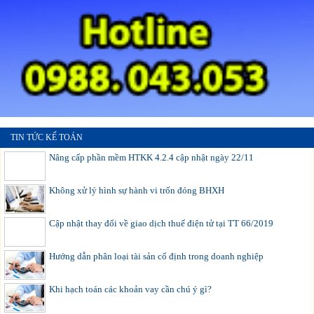
TIN TỨC KẾ TOÁN
Nâng cấp phần mềm HTKK 4.2.4 cập nhật ngày 22/11
Không xử lý hình sự hành vi trốn đóng BHXH
Cập nhật thay đổi về giao dịch thuế điện tử tại TT 66/2019
Hướng dẫn phân loại tài sản cố định trong doanh nghiệp
Khi hạch toán các khoản vay cần chú ý gì?