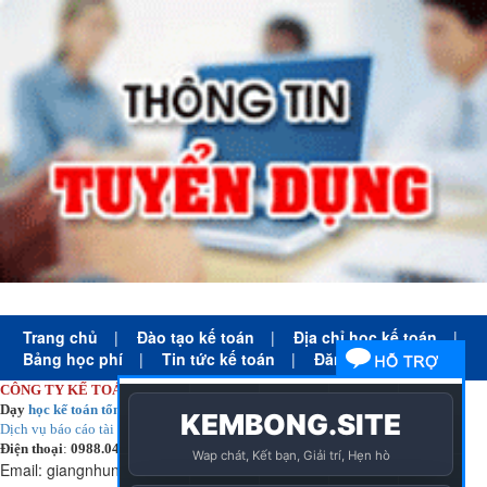
Trang chủ
|
Đào tạo kế toán
|
Địa chỉ học kế toán
|
Bảng học phí
|
Tin tức kế toán
|
Đăng ký học
CÔNG TY KẾ TOÁN HÀ NỘI
Dạy
học kế toán tổng hợp
thực tế cấp tốc mọi trình độ
Dịch vụ báo cáo tài chính
chuyên nghiệp uy tín giá rẻ
Điện thoại
:
0988.043.053
Email:
giangnhungkthn@gmail.com