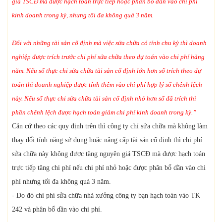
giá TSCĐ mà được hạch toán trực tiếp hoặc phân bổ dần vào chi phí
kinh doanh trong kỳ, nhưng tối đa không quá 3 năm.
Đối với những tài sản cố định mà việc sửa chữa có tính chu kỳ thì doanh
nghiệp được trích trước chi phí sửa chữa theo dự toán vào chi phí hàng
năm. Nếu số thực chi sửa chữa tài sản cố định lớn hơn số trích theo dự
toán thì doanh nghiệp được tính thêm vào chi phí hợp lý số chênh lệch
này. Nếu số thực chi sửa chữa tài sản cố định nhỏ hơn số đã trích thì
phần chênh lệch được hạch toán giảm chi phí kinh doanh trong kỳ.”
Căn cứ theo các quy định trên thì công ty chỉ sửa chữa mà không làm
thay đổi tính năng sử dụng hoặc nâng cấp tài sản cố định thì chi phí
sửa chữa này không được tăng nguyên giá TSCĐ mà được hạch toán
trực tiếp tăng chi phí nếu chi phí nhỏ hoặc được phân bổ dần vào chi
phí nhưng tối đa không quá 3 năm.
- Do đó chi phí sửa chữa nhà xưởng công ty bạn hạch toán vào TK
242 và phân bổ dần vào chi phí.