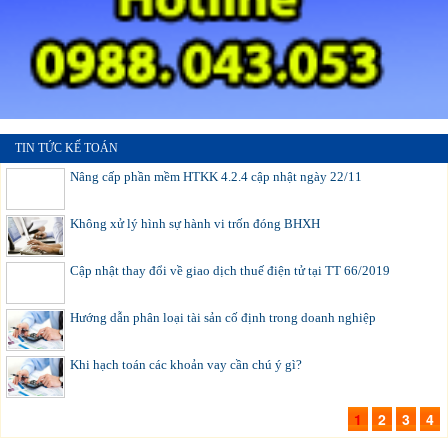
TIN TỨC KẾ TOÁN
Nâng cấp phần mềm HTKK 4.2.4 cập nhật ngày 22/11
Không xử lý hình sự hành vi trốn đóng BHXH
Cập nhật thay đổi về giao dịch thuế điện tử tại TT 66/2019
Hướng dẫn phân loại tài sản cố định trong doanh nghiệp
Khi hạch toán các khoản vay cần chú ý gì?
1
2
3
4