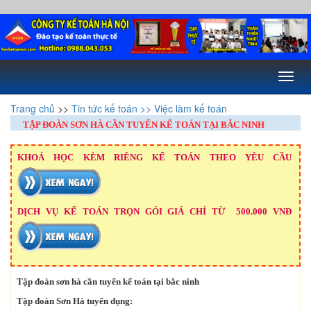
Toggl
naviga
Trang chủ
>>
Tin tức kế toán
>> Việc làm kế toán
TẬP ĐOÀN SƠN HÀ CẦN TUYỂN KẾ TOÁN TẠI BẮC NINH
KHOÁ HỌC KÈM RIÊNG KẾ TOÁN THEO YÊU CẦU
DỊCH VỤ KẾ TOÁN TRỌN GÓI GIÁ CHỈ TỪ 500.000 VNĐ
Tập đoàn sơn hà cần tuyển kế toán tại bắc ninh
Tập đoàn Sơn Hà tuyển dụng: