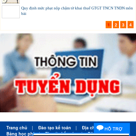
Quy định mức phạt nộp chậm tờ khai thuế GTGT TNCN TNDN môn
bài
1
2
3
4
Trang chủ
|
Đào tạo kế toán
|
Địa chỉ học kế toán
|
Bảng học phí
|
Tin tức kế toán
|
Đăng ký học