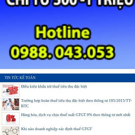
TIN TỨC KẾ TOÁN
Điều kiện khấu trừ thuế tiêu thụ đặc biệt
Trường hợp hoàn thuế tiêu thụ đặc biệt theo thông tư 195/2015/TT-
BTC
Hàng hóa, dịch vụ chịu thuế suất GTGT 0% theo thông tư mới nhất
Khi nào doanh nghiệp xác định thuế GTGT