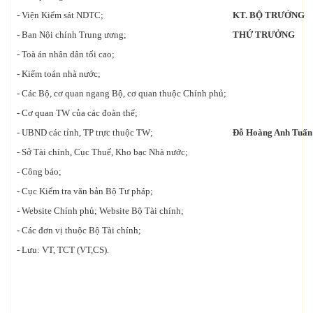
- Viện Kiểm sát NDTC;
KT. BỘ TRƯỞNG
- Ban Nội chính Trung ương;
THỨ TRƯỞNG
- Toà án nhân dân tối cao;
- Kiểm toán nhà nước;
- Các Bộ, cơ quan ngang Bộ, cơ quan thuộc Chính phủ;
- Cơ quan TW của các đoàn thể;
- UBND các tỉnh, TP trực thuộc TW;
Đỗ Hoàng Anh Tuấn
- Sở Tài chính, Cục Thuế, Kho bạc Nhà nước;
- Công báo;
- Cục Kiểm tra văn bản Bộ Tư pháp;
- Website Chính phủ; Website Bộ Tài chính;
- Các đơn vị thuộc Bộ Tài chính;
- Lưu: VT, TCT (VT,CS).