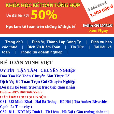
Trang chủ
|
Dịch Vụ Thành Lập Công Ty
|
Dịch vụ báo
cáo thuế
|
Dịch Vụ Kiểm Toán
|
Tin Tức
|
Tài liệu kế
toán
|
Thong tin doanh nghiep
|
KẾ TOÁN MINH VIỆT
UY TÍN - TẬN TÂM - CHUYÊN NGHIỆP
Đào Tạo Kế Toán Chuyên Sâu Thực Tế
Dịch Vụ Kế Toán Trọn Gói Chuyên Nghiệp
Đội ngũ kế toán trưởng trực tiếp đảm nhận
Hotline: 0972 868 960 (Zalo)
CƠ SỞ ĐÀO TẠO TẠI HÀ NỘI:
CS1: 622 Minh Khai - Hai Bà Trưng - Hà Nội ( Tòa Amber Riverside
Cạnh tòa Time city )
CS2: B11 - KĐT Mỹ Đình I - Từ Liêm - Hà Nội ( Gần trường đoàn thị