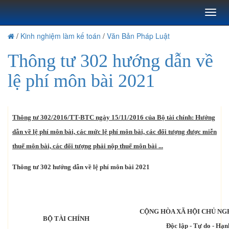
Toggl
naviga
/
Kinh nghiệm làm kế toán
/
Văn Bản Pháp Luật
Thông tư 302 hướng dẫn về
lệ phí môn bài 2021
Thông tư 302/2016/TT-BTC ngày 15/11/2016 của Bộ tài chính: Hướng
dẫn về lệ phí môn bài, các mức lệ phí môn bài, các đối tượng được miễn
thuế môn bài, các đối tượng phải nộp thuế môn bài ...
Thông tư 302 hướng dẫn về lệ phí môn bài 2021
CỘNG HÒA XÃ HỘI CHỦ NG
BỘ TÀI CHÍNH
Độc lập - Tự do - Hạn