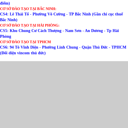
điểm)
CƠ SỞ ĐÀO TẠO TẠI BẮC NINH:
CS4: Lê Thái Tổ - Phường Võ Cường - TP Bắc Ninh (Gần chi cục thuế
Bắc Ninh)
CƠ SỞ ĐÀO TẠO TẠI HẢI PHÒNG:
CS5: Khu Chung Cư Cách Thượng - Nam Sơn - An Dương - Tp Hải
Phòng
CƠ SỞ ĐÀO TẠO TẠI TPHCM
CS6: 94 Tô Vĩnh Diện - Phường Linh Chung - Quận Thủ Đức - TPHCM
(Đối diện vincom thủ đức)