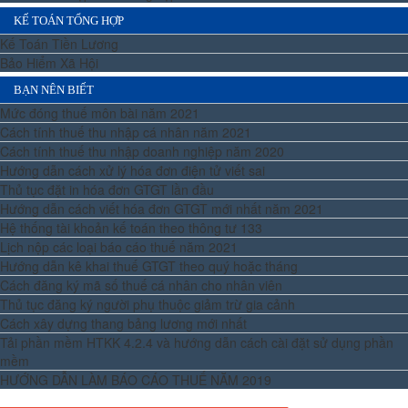
KẾ TOÁN TỔNG HỢP
Kế Toán Tiền Lương
Bảo Hiểm Xã Hội
BẠN NÊN BIẾT
Mức đóng thuế môn bài năm 2021
Cách tính thuế thu nhập cá nhân năm 2021
Cách tính thuế thu nhập doanh nghiệp năm 2020
Hướng dẫn cách xử lý hóa đơn điện tử viết sai
Thủ tục đặt in hóa đơn GTGT lần đầu
Hướng dẫn cách viết hóa đơn GTGT mới nhất năm 2021
Hệ thống tài khoản kế toán theo thông tư 133
Lịch nộp các loại báo cáo thuế năm 2021
Hướng dẫn kê khai thuế GTGT theo quý hoặc tháng
Cách đăng ký mã số thuế cá nhân cho nhân viên
Thủ tục đăng ký người phụ thuộc giảm trừ gia cảnh
Cách xây dựng thang bảng lương mới nhất
Tải phần mềm HTKK 4.2.4 và hướng dẫn cách cài đặt sử dụng phần
mềm
HƯỚNG DẪN LÀM BÁO CÁO THUẾ NĂM 2019