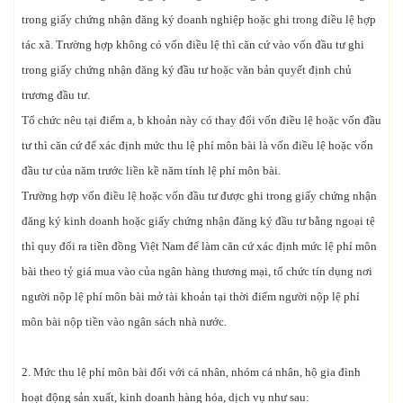
trong giấy chứng nhận đăng ký doanh nghiệp hoặc ghi trong điều lệ hợp
tác xã. Trường hợp không có vốn điều lệ thì căn cứ vào vốn đầu tư ghi
trong giấy chứng nhận đăng ký đầu tư hoặc văn bản quyết định chủ
trương đầu tư.
Tổ chức nêu tại điểm a, b khoản này có thay đổi vốn điều lệ hoặc vốn đầu
tư thì căn cứ để xác định mức thu lệ phí môn bài là vốn điều lệ hoặc vốn
đầu tư của năm trước liền kề năm tính lệ phí môn bài.
Trường hợp vốn điều lệ hoặc vốn đầu tư được ghi trong giấy chứng nhận
đăng ký kinh doanh hoặc giấy chứng nhận đăng ký đầu tư bằng ngoại tệ
thì quy đổi ra tiền đồng Việt Nam để làm căn cứ xác định mức lệ phí môn
bài theo tỷ giá mua vào của ngân hàng thương mại, tổ chức tín dụng nơi
người nộp lệ phí môn bài mở tài khoản tại thời điểm người nộp lệ phí
môn bài nộp tiền vào ngân sách nhà nước.
2. Mức thu lệ phí môn bài đối với cá nhân, nhóm cá nhân, hộ gia đình
hoạt động sản xuất, kinh doanh hàng hóa, dịch vụ như sau: