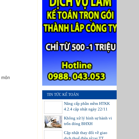
n môn
TIN TỨC KẾ TOÁN
Nâng cấp phần mềm HTKK
4.2.4 cập nhật ngày 22/11
Không xử lý hình sự hành vi
trốn đóng BHXH
Cập nhật thay đổi về giao
dịch thuế điện tử tại TT