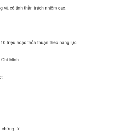
ng và có tinh thần trách nhiệm cao.
– 10 triệu hoặc thỏa thuận theo năng lực
ồ Chí Minh
c:
ợ
n chứng từ