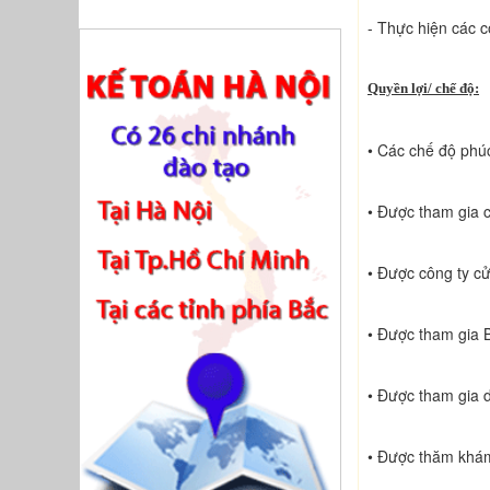
- Thực hiện các c
Quyền lợi/ chế độ:
• Các chế độ phúc
• Được tham gia c
• Được công ty c
• Được tham gia 
• Được tham gia d
• Được thăm khám