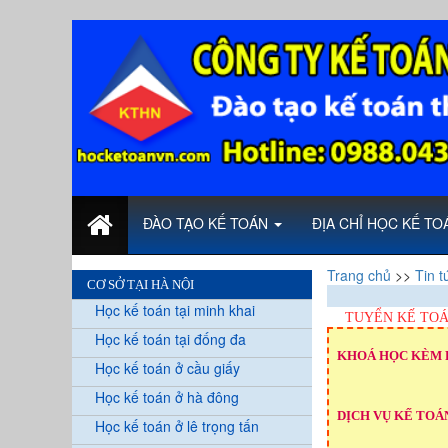
ĐÀO TẠO KẾ TOÁN
ĐỊA CHỈ HỌC KẾ T
Trang chủ
>>
Tin t
CƠ SỞ TẠI HÀ NỘI
Học kế toán tại minh khai
TUYỂN KẾ TOÁ
Học kế toán tại đống đa
KHOÁ HỌC KÈM 
Học kế toán ở cầu giấy
Học kế toán ở hà đông
DỊCH VỤ KẾ TOÁN
Học kế toán ở lê trọng tấn