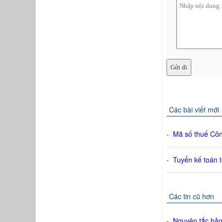
Các bài viết mới
-
Mã số thuế Cô
-
Tuyển kế toán 
Các tin cũ hơn
-
Nguyên tắc bảo