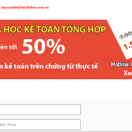
-
tuyen.kim@nichiden.com.vn