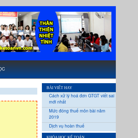
ỌC
BÀI VIẾT HAY
Cách xử lý hoá đơn GTGT viết sai
mới nhất
Mức đóng thuế môn bài năm
2019
Dịch vụ hoàn thuế
KHÓA HỌC KẾ TOÁN