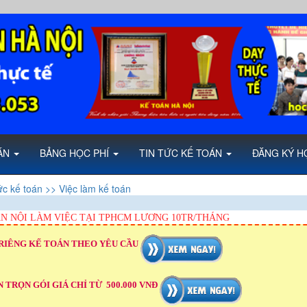
OÁN
BẢNG HỌC PHÍ
TIN TỨC KẾ TOÁN
ĐĂNG KÝ H
ức kế toán
>> Việc làm kế toán
N NỘI LÀM VIỆC TẠI TPHCM LƯƠNG 10TR/THÁNG
RIÊNG KẾ TOÁN THEO YÊU CẦU
 TRỌN GÓI GIÁ CHỈ TỪ 500.000 VNĐ