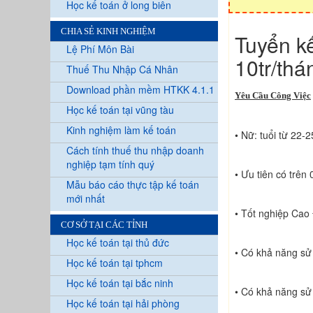
Học kế toán ở long biên
CHIA SẺ KINH NGHIỆM
Tuyển k
Lệ Phí Môn Bài
10tr/thá
Thuế Thu Nhập Cá Nhân
Download phần mềm HTKK 4.1.1
Yêu Cầu Công Việc
Học kế toán tại vũng tàu
Kinh nghiệm làm kế toán
• Nữ: tuổi từ 22-
Cách tính thuế thu nhập doanh
nghiệp tạm tính quý
• Ưu tiên có trên
Mẫu báo cáo thực tập kế toán
mới nhất
• Tốt nghiệp Cao
CƠ SỞ TẠI CÁC TỈNH
Học kế toán tại thủ đức
• Có khả năng sử
Học kế toán tại tphcm
Học kế toán tại bắc ninh
• Có khả năng sử
Học kế toán tại hải phòng