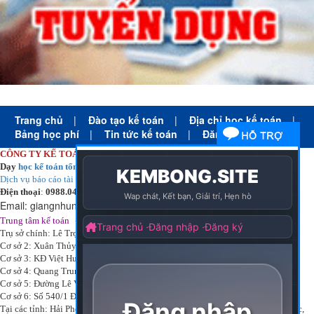
Trang chủ
|
Đào tạo kế toán
|
Địa chỉ học kế toán
|
Bảng học phí
|
Tin tức kế toán
|
Đăng ký học
CÔNG TY KẾ TOÁN HÀ NỘI
Dạy
học kế toán tổng hợp
thực tế cấp tốc mọi trình độ
Dịch vụ báo cáo tài chính
chuyên nghiệp uy tín giá rẻ
Điện thoại
:
0988.043.053
Email:
giangnhungkthn@gmail.com
-
ạy
tại:
Trung tâm kế toán
Công ty
kế toán hà nội
d
học kế toán
Trụ sở chính: Lê Trọng Tấn - Thanh Xuân - Hà Nội
Cơ sở 2: Xuân Thủy - Cầu Giấy - Hà Nội
Cơ sở 3: KĐ Việt Hưng - Long Biên - Hà Nội
Cơ sở 4: Quang Trung - Hà Đông - Hà Nội
Cơ sở 5: Đường Lê Văn Thịnh – P. Suối Hoa– Tp. Bắc Ninh.
Cơ sở 6: Số 540/1 Đường Cách mạng tháng 8 – Quận 3 – Tp. Hồ Chí Minh.
Tại các tỉnh: Hải Phòng, Nam Định, Bắc Ninh, Thái bình, Bắc Giang, Vĩnh Phúc,