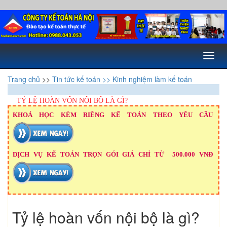
Toggl
naviga
Trang chủ
>>
Tin tức kế toán
>> Kinh nghiệm làm kế toán
TỶ LỆ HOÀN VỐN NỘI BỘ LÀ GÌ?
KHOÁ HỌC KÈM RIÊNG KẾ TOÁN THEO YÊU CẦU
DỊCH VỤ KẾ TOÁN TRỌN GÓI GIÁ CHỈ TỪ 500.000 VNĐ
Tỷ lệ hoàn vốn nội bộ là gì?