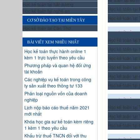
kế toán tại Minh
Học kế toán tại hải dương
Học kế toán tại
Học kế toán tại nghệ an
Học kế toán tại
CƠ SỞ ĐÀO TẠO TẠI MIỀN TÂY
Học kế toán tại Cần Thơ
CƠ SỞ ĐÀO T
Học kế toán tại
BÀI VIẾT XEM NHIỀU NHẤT
Học kế toán tại 
Học kế toán thực hành online 1
kèm 1 trực tuyến theo yêu cầu
Học kế toán tại 
Phương pháp và quan hệ đối ứng
Học kế toán tại
tài khoản
Học kế toán tại
Các nghiệp vụ kế toán trong công
Học kế toán tại 
ty sản xuất theo thông tư 133
Phân loại nguồn vốn của doanh
nghiệp
CƠ SỞ ĐÀO 
Học kế toán tạ
Lịch nộp báo cáo thuế năm 2021
mới nhất
Học kế toán tại
Khóa học gia sư kế toán kèm riêng
Học kế toán tại
1 kèm 1 theo yêu cầu
Khấu trừ thuế TNCN đối với thu
CƠ SỞ ĐÀO T