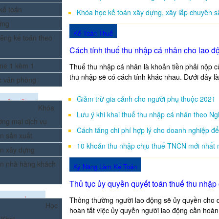
kế toán
Khóa học kế toán xây dựng, xây lắp chuyên s
ởng
Kế Toán Thuế
êng kế toán theo
Cách tính thuế thu nhập cá nhân cho lao đ
ine 1 kèm 1
Thuế thu nhập cá nhân là khoản tiền phải nộp củ
thu nhập sẽ có cách tính khác nhau. Dưới đây là
c văn phòng
Giảm trừ gia cảnh cho người phụ thuộc 2021
UYÊN SÂU
Khóa
Lưu ý khi khai thuế thu nhập cá nhân theo Ng
ơng mại dịch vụ
Cách tăng chi phí hợp lý cho doanh nghiệp 
n sản xuất
10 khoản thu nhập chịu thuế TNCN mới nhất
án xây dựng
án nhà hàng khách
Kỹ Năng Làm Kế Toán
Thủ tục ủy quyền quyết toán thuế thu nhập
Thông thường người lao động sẽ ủy quyền cho d
KHAI GIẢNG
Học
hoàn tất việc ủy quyền người lao động cần hoàn t