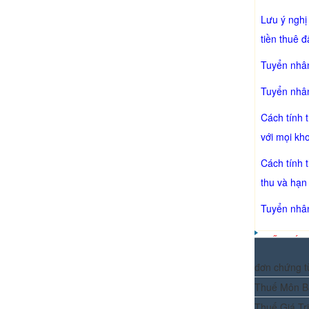
Lưu ý nghị
tiền thuê 
Tuyển nhân
Tuyển nhân
Cách tính 
với mọi kh
Cách tính 
thu và hạn
Tuyển nhân
KẾ TOÁN 
đơn chứng t
Thuế Môn B
Thuế Giá Tr