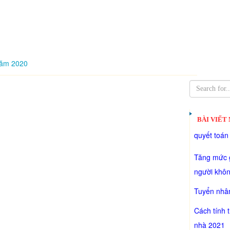
năm 2020
BÀI VIẾT
quyết toán
Tăng mức g
người khôn
Tuyển nhân
Cách tính 
nhà 2021