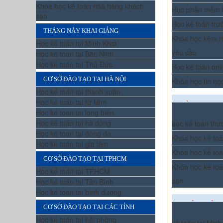
Khóa học kế toán nhà hàng khách
Học phần mềm 
sạn
Học kế toán trư
THÁNG NÀY KHAI GIẢNG
Khóa học kèm ri
Học kế toán tại Minh Khai
yêu cầu
Học kế toán tại Bắc Ninh
Học kế toán tại Thủ Đức
Học kế toán onl
CƠ SỞ ĐÀO TẠO TẠI HÀ NỘI
Khóa học tin họ
Học kế toán tại thanh xuân
Học kế toán tại từ liêm
ĐÀO TẠO CH
Học kế toán tại long biên
Học kế toán tại hà đông
học kế toán thư
Học kế toán tại đống đa
Khóa học kế toá
Học kế toán tại gia lâm
Khóa học kế to
CƠ SỞ ĐÀO TẠO TẠI TPHCM
Khóa học kế to
Học kế toán tại TPHCM
sạn
Học kế toán tại Tân Bình
Học kế toán tại bình dương
THÁNG NÀY 
CƠ SỞ ĐÀO TẠO TẠI CÁC TỈNH
Học kế toán tại hải phòng