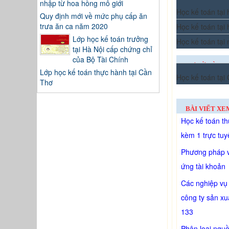
nhập từ hoa hồng mô giới
Học kế toán tại
Quy định mới về mức phụ cấp ăn
trưa ăn ca năm 2020
Học kế toán tại
Lớp học kế toán trưởng
Học kế toán tại
tại Hà Nội cấp chứng chỉ
của Bộ Tài Chính
CƠ SỞ ĐÀO T
Lớp học kế toán thực hành tại Cần
Học kế toán tại
TÂY
Thơ
BÀI VIẾT XE
Học kế toán th
kèm 1 trực tuy
Phương pháp v
ứng tài khoản
Các nghiệp vụ 
công ty sản xu
133
Phân loại ngu