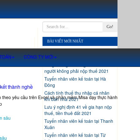
Go!
BÀI VIẾT MỚI NHẤT
Thủ tục ủy quyền quyết toán thuế
 TOÁN
CÔNG TY MỚI
thu nhập cá nhân 2021
Tăng mức giảm trừ gia cảnh: Nhiều
người không phải nộp thuế 2021
Tuyển nhân viên kế toán tại Hà
Đông
 kết thành nghề
Cách tính thuế thu nhập cá nhân
ến theo yêu cầu trên Excel và phần mềm Misa dạy thực hành
khi bán nhà 2021
p
Lưu ý nghị định 41 về gia hạn nộp
thuế, tiền thuê đất 2021
n sâu
Tuyển nhân viên kế toán tại Thanh
Xuân
Tuyển nhân viên kế toán tại Từ
 sâu