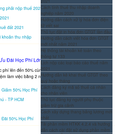
2021
Cách tính thuế thu nhập doanh
ông phải nộp thuế 2021
nghiệp năm 2020
 2021
Hướng dẫn cách xử lý hóa đơn điện
tử viết sai
thuê đất 2021
Thủ tục đặt in hóa đơn GTGT lần đầu
i khoản thu nhập
Hướng dẫn cách viết hóa đơn GTGT
mới nhất năm 2021
Hệ thống tài khoản kế toán theo
thông tư 133
Ưu Đãi Học Phí Lớn
Lịch nộp các loại báo cáo thuế năm
2021
ọc phí lên đến 50% cùng chất lượng đào tạo hàng đầu cam
Hướng dẫn kê khai thuế GTGT theo
iệm làm việc bằng 2 năm đi làm thực tế
quý hoặc tháng
Cách đăng ký mã số thuế cá nhân
- Giảm 50% Học Phí
cho nhân viên
hú - TP HCM
Thủ tục đăng ký người phụ thuộc
giảm trừ gia cảnh
Cách xây dựng thang bảng lương mới
nhất
 Đãi 50% Học Phí
Tải phần mềm HTKK 4.2.4 và hướng
dẫn cách cài đặt sử dụng phần mềm