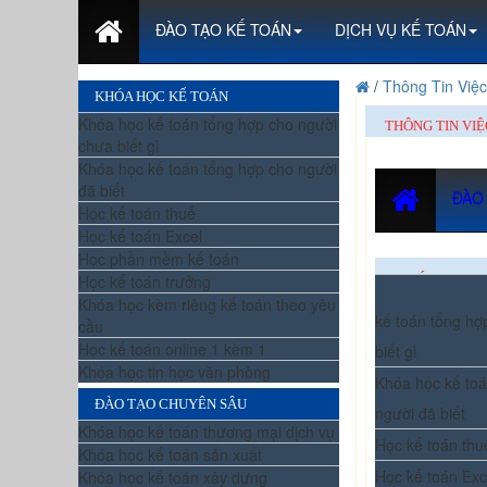
ĐÀO TẠO KẾ TOÁN
DỊCH VỤ KẾ TOÁN
/
Thông Tin Việ
KHÓA HỌC KẾ TOÁN
Khóa học kế toán tổng hợp cho người
THÔNG TIN VI
chưa biết gì
Khóa học kế toán tổng hợp cho người
đã biết
ĐÀO
Học kế toán thuế
Học kế toán Excel
Học phần mềm kế toán
Học kế toán trưởng
KHÓA HỌC K
Khóa học kèm riêng kế toán theo yêu
kế toán tổng hợ
cầu
Học kế toán online 1 kèm 1
biết gì
Khóa học tin học văn phòng
Khóa học kế toá
ĐÀO TẠO CHUYÊN SÂU
người đã biết
Khóa học kế toán thương mại dịch vụ
Học kế toán thu
Khóa học kế toán sản xuất
Học kế toán Exc
Khóa học kế toán xây dựng