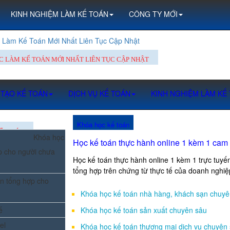
KINH NGHIỆM LÀM KẾ TOÁN
CÔNG TY MỚI
c Làm Kế Toán Mới Nhất Liên Tục Cập Nhật
ỆC LÀM KẾ TOÁN MỚI NHẤT LIÊN TỤC CẬP NHẬT
 TẠO KẾ TOÁN
DỊCH VỤ KẾ TOÁN
KINH NGHIỆM LÀM KẾ
Khóa học kế toán
Ế TOÁN
Khóa học
Học kế toán thực hành online 1 kèm 1 cam
p cho người chưa
Học kế toán thực hành online 1 kèm 1 trực tuy
tổng hợp trên chứng từ thực tế của doanh nghiệ
n tổng hợp cho
Khóa học kế toán nhà hàng, khách sạn chuyê
ế
Khóa học kế toán sản xuất chuyên sâu
el
Khóa học kế toán thương mại dịch vụ chuyên