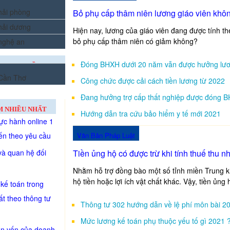
 hải phòng
Bỏ phụ cấp thâm niên lương giáo viên kh
 hải dương
Hiện nay, lương của giáo viên đang được tính th
bỏ phụ cấp thâm niên có giảm không?
 nghệ an
Đóng BHXH dưới 20 năm vẫn được hưởng lươ
ẠO TẠI MIỀN
 Cần Thơ
Công chức được cải cách tiền lương từ 2022
Đang hưởng trợ cấp thất nghiệp được đóng 
M NHIỀU NHẤT
Hướng dẫn tra cứu bảo hiểm y tế mới 2021
ực hành online 1
ến theo yêu cầu
Văn Bản Pháp Luật
à quan hệ đối
Tiền ủng hộ có được trừ khi tính thuế thu 
Nhằm hỗ trợ đồng bào một số tỉnh miền Trung k
hộ tiền hoặc lợi ích vật chất khác. Vậy, tiền ủng
kế toán trong
ất theo thông tư
Thông tư 302 hướng dẫn về lệ phí môn bài 2
Mức lương kế toán phụ thuộc yếu tố gì 2021 
ồn vốn của doanh