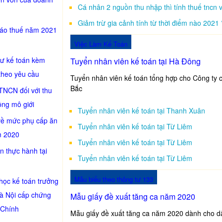
Cá nhân 2 nguồn thu nhập thì tính thuế tncn 
Giảm trừ gia cảnh tính từ thời điểm nào 2021 
cáo thuế năm 2021
Việc Làm Kế Toán
sư kế toán kèm
Tuyển nhân viên kế toán tại Hà Đông
theo yêu cầu
Tuyển nhân viên kế toán tổng hợp cho Công ty c
Bắc
TNCN đối với thu
ồng mô giới
Tuyển nhân viên kế toán tại Thanh Xuân
về mức phụ cấp ăn
Tuyển nhân viên kế toán tại Từ Liêm
m 2020
Tuyển nhân viên kế toán tại Từ Liêm
n thực hành tại
Tuyển nhân viên kế toán tại Từ Liêm
Mẫu biểu theo thông tư 133
học kế toán trưởng
Hà Nội cấp chứng
Mẫu giấy đề xuất tăng ca năm 2020
 Chính
Mẫu giấy đề xuất tăng ca năm 2020 dành cho d