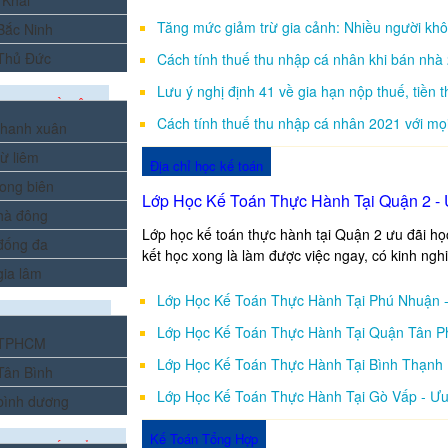
 Khai
Tăng mức giảm trừ gia cảnh: Nhiều người kh
 Bắc Ninh
 Thủ Đức
Cách tính thuế thu nhập cá nhân khi bán nhà
Lưu ý nghị định 41 về gia hạn nộp thuế, tiền 
ẠO TẠI HÀ NỘI
Cách tính thuế thu nhập cá nhân 2021 với mọ
 thanh xuân
từ liêm
Địa chỉ học kế toán
long biên
Lớp Học Kế Toán Thực Hành Tại Quận 2 - 
 hà đông
Lớp học kế toán thực hành tại Quận 2 ưu đãi h
 đống đa
kết học xong là làm được việc ngay, có kinh ngh
gia lâm
Lớp Học Kế Toán Thực Hành Tại Phú Nhuận 
TẠO TẠI TPHCM
Lớp Học Kế Toán Thực Hành Tại Quận Tân P
i TPHCM
Lớp Học Kế Toán Thực Hành Tại Bình Thạnh
 Tân Bình
Lớp Học Kế Toán Thực Hành Tại Gò Vấp - Ưu
 bình dương
Kế Toán Tổng Hợp
ẠO TẠI CÁC TỈNH