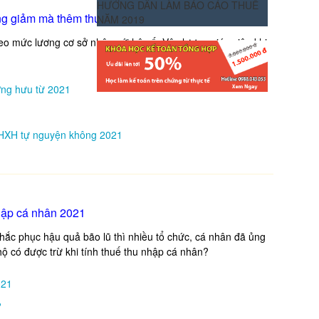
HƯỚNG DẪN LÀM BÁO CÁO THUẾ
ông giảm mà thêm thưởng 2021
NĂM 2019
eo mức lương cơ sở nhân với hệ số. Vậy lương giáo viên khi
ng hưu từ 2021
BHXH tự nguyện không 2021
nhập cá nhân 2021
hắc phục hậu quả bão lũ thì nhiều tổ chức, cá nhân đã ủng
 hộ có được trừ khi tính thuế thu nhập cá nhân?
021
?