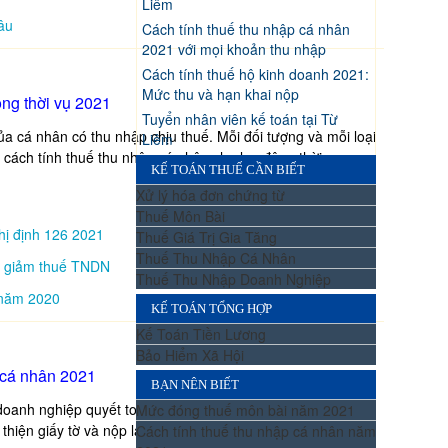
Liêm
âu
Cách tính thuế thu nhập cá nhân
2021 với mọi khoản thu nhập
Cách tính thuế hộ kinh doanh 2021:
Mức thu và hạn khai nộp
ộng thời vụ 2021
Tuyển nhân viên kế toán tại Từ
a cá nhân có thu nhập chịu thuế. Mỗi đối tượng và mỗi loại
Liêm
 cách tính thuế thu nhập cá nhân cho lao động thời vụ.
KẾ TOÁN THUẾ CẦN BIẾT
Xử lý hóa đơn chứng từ
Thuế Môn Bài
hị định 126 2021
Thuế Giá Trị Gia Tăng
Thuế Thu Nhập Cá Nhân
để giảm thuế TNDN
Thuế Thu Nhập Doanh Nghiệp
 năm 2020
KẾ TOÁN TỔNG HỢP
Kế Toán Tiền Lương
Bảo Hiểm Xã Hội
 cá nhân 2021
BẠN NÊN BIẾT
oanh nghiệp quyết toán thuế thu nhập cá nhân thay. Để
Mức đóng thuế môn bài năm 2021
hiện giấy tờ và nộp lại cho kế toán.
Cách tính thuế thu nhập cá nhân năm