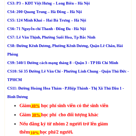
CS3: P3 – KĐT Việt Hưng – Long Biên – Hà Nội
CS4: 200 Quang Trung – Hà Đông – Hà Nội
CS5: 124 Minh Khai – Hai Bà Trưng – Hà Nội
CS6: 71 Nguyễn chí Thanh - Đống Đa - Hà Nội
CS7:
Lê Văn Thịnh, Phường Suối Hoa, Tp Bắc Ninh
CS8: Đường Kênh Dương, Phường Kênh Dương, Quận Lê Chân, Hải
Phòng
CS9: 540/1 Đường cách mạng tháng 8 - Quận 3 - TP Hồ Chí Minh
CS10: Số 35 Đường Lê Văn Chí - Phường Linh Chung - Quận Thủ Đức -
TPHCM
CS11: Đường Hoàng Hoa Thám - P.Hiệp Thành - Thị Xã Thủ Dầu 1 -
Bình Dương
Giảm
học phí sinh viên có thẻ sinh viên
40%
Giảm
học phí cho đối tượng khác
30%
Nếu đăng ký từ nhóm 2 người trở lên giảm
thêm
học phí/2 người.
10%