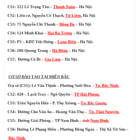
CS1: 322 Lê Trọng Tấn –
Thanh Xuân
– Hà Nội.
CS2:
Liên cơ,
Nguyễn Cơ Thạch,
Từ Liêm
, Hà Nội
CS3: 71 Nguyễn Chí Thanh –
Đống Đa
– Hà Nội
CS4: 124 Minh Khai –
Hai Bà Trưng
– Hà Nội.
CS5: P3 – KĐT Việt Hưng –
Long Biên
– Hà Nội.
CS6: 200 Quang Trung –
Hà Đông
– Hà Nội.
CS7: Đường Cổ Bi –
Gia Lâm
– Hà Nội.
CƠ SỞ ĐÀO TẠO
TẠI MIỀN BẮC
Trụ sở (CS1): Lê Văn Thịnh – Phường Suối Hoa –
Tp. Bắc Ninh.
CS2: 420 – Lạch Tray – Ngô Quyền –
TP Hải Phòng.
CS3: Trần Nguyên Hãn – P. Thọ Xương –
Tp. Bắc Giang
.
CS4: Đường Chu Văn An – Hoàng Văn Thụ –
Tp. Thái Nguyên.
CS5: Đường Giải Phóng – TP Nam Định –
tỉnh
Nam Định.
CS6: Đường Lê Phụng Hiểu – Phường Đông Ngàn – Thị Xã Từ Sơn –
Bắc Ninh.