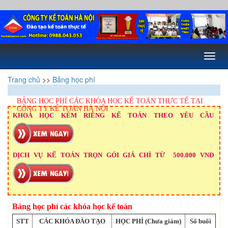
Toggl
naviga
Trang chủ
>>
Bảng học phí
BẢNG HỌC PHÍ CÁC KHÓA HỌC KẾ TOÁN THỰC TẾ TẠI
CÔNG TY KẾ TOÁN HÀ NỘI
KHOÁ HỌC KÈM RIÊNG KẾ TOÁN THEO YÊU CẦU
DỊCH VỤ KẾ TOÁN TRỌN GÓI GIÁ CHỈ TỪ 500.000 VNĐ
Bảng học phí các khóa học kế toán
STT
CÁC KHÓA ĐÀO TẠO
HỌC PHÍ (Chưa giảm)
Số buổi