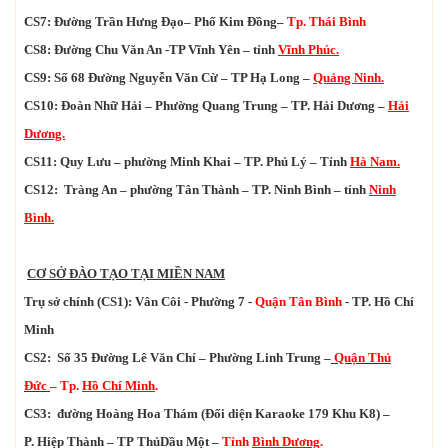
CS7: Đường Trần Hưng Đạo– Phố Kim Đồng–
Tp. Thái Bình
CS8: Đường Chu Văn An -TP Vĩnh Yên – tỉnh
Vĩnh Phúc.
CS9: Số 68 Đường Nguyễn Văn Cừ – TP Hạ Long –
Quảng Ninh.
CS10: Đoàn Nhữ Hải – Phường Quang Trung – TP. Hải Dương –
Hải
Dương.
CS11: Quy Lưu – phường Minh Khai – TP. Phủ Lý – Tỉnh
Hà Nam.
CS12: Tràng An – phường Tân Thành – TP. Ninh Bình – tỉnh
Ninh
Bình.
CƠ SỞ ĐÀO TẠO
TẠI MIỀN NAM
Trụ sở chính (CS1):
Vân Côi - Phường 7 -
Quận Tân Bình
- TP. Hồ Chí
Minh
CS2: Số 35 Đường Lê Văn Chí –
Phường Linh Trung –
Quận Thủ
Đức
– Tp.
Hồ Chí Minh
.
CS3: đường Hoàng Hoa Thám (Đối diện Karaoke 179 Khu K8) –
P. Hiệp Thành – TP ThủDầu Một –
Tỉnh
Bình Dương
.