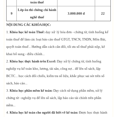
toán thuế
Lớp ôn thi chứng chỉ hành
9
3.000.000 đ
22
nghề thuế
NỘI DUNG CÁC KHÓA HỌC:
1.
Khóa học kế toán Thuế:
dạy xử lý hóa đơn - chứng từ, tình huống kế
toán thuế để làm các loại báo cáo thuế GTGT, TNCN, TNDN, Môn Bài,
quyết toán thuế... Hướng dẫn cách cân đối, tối ưu số thuế phải nộp, kê
khai bổ sung - điều chỉnh...
2.
Khóa học thực hành trên Excel:
Dạy xử lý chứng từ, tình huống
nghiệp vụ kế toán kho, lương, tài sản, công nợ... để lên sổ sách, lập
BCTC... học cách đối chiếu, kiểm tra số liệu, khắc phục sai sót trên sổ
sách, báo cáo...
3.
Khóa học phần mềm kế toán:
Dạy cách sử dụng phần mềm, xử lý
chứng từ - nghiệp vụ để lên sổ sách, lập báo cáo tài chính trên phần
mềm...
4.
Khóa học kế toán cho người đã biết về kế toán:
Được học thực hành