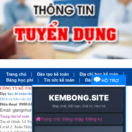
Trang chủ
|
Đào tạo kế toán
|
Địa chỉ học kế toán
|
Bảng học phí
|
Tin tức kế toán
|
Đăng ký học
CÔNG TY KẾ TOÁN HÀ NỘI
Dạy
học kế toán tổng hợp
thực tế cấp tốc mọi trình độ
Dịch vụ báo cáo tài chính
chuyên nghiệp uy tín giá rẻ
Điện thoại
:
0988.043.053
Email:
giangnhungkthn@gmail.com
-
ạy
tại:
Trung tâm kế toán
Công ty
kế toán hà nội
d
học kế toán
Trụ sở chính: Lê Trọng Tấn - Thanh Xuân - Hà Nội
Cơ sở 2: Xuân Thủy - Cầu Giấy - Hà Nội