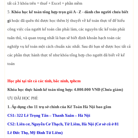
tất cả 3 khóa trên = thuế + Excel + phần mềm
5.
Khóa học kế toán tổng hợp trọn gói A - Z - dành cho người chưa biết
gì
hoặc đã quên thì được học thêm lý thuyết về kế toán thực tế để hiểu
công việc của người kế toán cần phải làm, các nguyên tắc kế toán phải
tuân thủ, và quan trọng nhất là bạn sẽ biết định khoản hạch toán các
nghiệp vụ kế toán một cách chuẩn xác nhất. Sau đó bạn sẽ được học tất cả
các phần thực hành thực tế như khóa tổng hợp cho người đã biết về kế
toán
Học phí tại tất cả các tỉnh, bắc ninh, tphcm
Khóa học thực hành kế toán tổng hợp: 4.000.000 VNĐ (Chưa giảm)
ƯU ĐÃI HỌC PHÍ:
1. Áp dụng cho 11 trụ sở chính của Kế Toán Hà Nội bao gồm
CS1: 322 Lê Trọng Tấn – Thanh Xuân – Hà Nội
CS2: Liên cơ, Nguyễn Cơ Thạch, Từ Liêm, Hà Nội (Cơ sở cũ ở 81
Lê Đức Thọ, Mỹ Đình Từ Liêm)