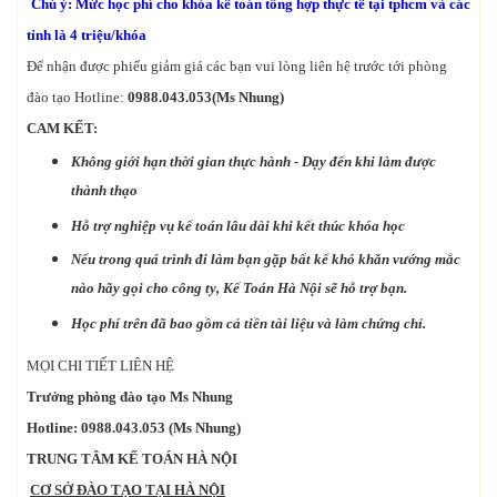
Chú ý: Mức học phí cho khóa kế toán tổng hợp thực tế tại tphcm và các
tỉnh là 4 triệu/khóa
Để nhận được phiếu giảm giá các bạn vui lòng liên hệ trước tới phòng
đào tạo Hotline:
0988.043.053(Ms Nhung)
CAM KẾT:
Không giới hạn thời gian thực hành - Dạy đến khi làm được
thành thạo
Hỗ trợ nghiệp vụ kế toán lâu dài khi kết thúc khóa học
Nếu trong quá trình đi làm bạn gặp bất kể khó khăn vướng mắc
nào hãy gọi cho công ty, Kế Toán Hà Nội sẽ hỗ trợ bạn.
Học phí trên đã bao gồm cả tiền tài liệu và làm chứng chỉ.
MỌI CHI TIẾT LIÊN HỆ
Trưởng phòng đào tạo Ms Nhung
Hotline: 0988.043.053 (Ms Nhung)
TRUNG TÂM KẾ TOÁN HÀ NỘI
CƠ SỞ ĐÀO TẠO TẠI HÀ NỘI