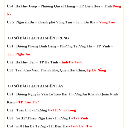
CS4: Hà Huy Giáp – Phường Quyết Thắng – TP. Biên Hòa – Tỉnh
Đồng
Nai
.
CS 5: Nguyễn Du – Thành phố Vũng Tàu – Tỉnh Bà Rịa –
Vũng Tàu
CƠ SỞ ĐÀO TẠO TẠI MIỀN TRUNG
CS1: Đường Phong Định Cảng – Phường Trường Thi – TP. Vinh –
Tỉnh
Nghệ An.
CS2: Hà Huy Tập – TP Hà Tĩnh –
tỉnh
Hà Tĩnh
.
CS3: Trần Cao Vân, Thanh Khê,
Quận Hải Châu,
Tp
Đà Nẵng
CƠ SỞ ĐÀO TẠO
TẠI MIỀN TÂY
CS1: Đường Nguy
ễn
Văn Cừ Kéo Dài, Phường An Khánh
, Quận Ninh
Kiều –
TP. Cần Thơ.
CS2: Trần Phú - Phường 4 -
TP. Vĩnh Long
CS3: Số 317 Phạm Ngũ Lão - Phường 1 -
Trà Vinh
CS4: Số 8 Hai Bà Trưng - TP. Bến Tre -
Tỉnh Bến Tre