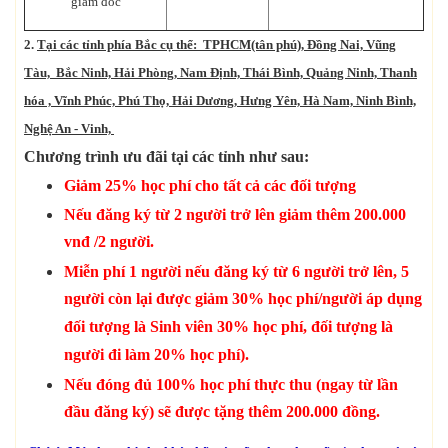
giám đốc
2.
Tại các tỉnh phía Bắc cụ thể: TPHCM(t
ân phú), Đồng Nai, Vũng
Tàu,
Bắc Ninh,
Hải Phòng, Nam Định, Thái Bình, Quảng Ninh, Thanh
hóa , Vĩnh Phúc, Phú Thọ, Hải Dương, Hưng Yên, Hà Nam, Ninh Bình,
Nghệ An - Vinh,
C
hương trình ưu đãi tại các tỉnh như sau:
Giảm 25% học phí cho tất cả các đối tượng
Nếu đăng ký từ 2 người trở lên giảm thêm 200.000
vnđ /2 người.
Miễn phí 1 người nếu đăng ký từ 6 người trở lên, 5
người còn lại được giảm 30% học phí/người áp dụng
đối tượng là Sinh viên 30% học phí, đối tượng là
người đi làm 20% học phí).
Nếu đóng đủ 100% học phí thực thu (ngay từ lần
đầu đăng ký) sẽ được tặng thêm 200.000 đồng.