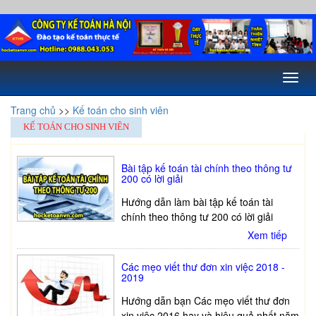
Toggl
naviga
Trang chủ
>>
Kế toán cho sinh viên
KẾ TOÁN CHO SINH VIÊN
Bài tập kế toán tài chính theo thông tư
200 có lời giải
Hướng dẫn làm bài tập kế toán tài
chính theo thông tư 200 có lời giải
Xem tiếp
Các mẹo viết thư đơn xin việc 2018 -
2019
Hướng dẫn bạn Các mẹo viết thư đơn
xin việc 2016 hay và hiệu quả nhất năm