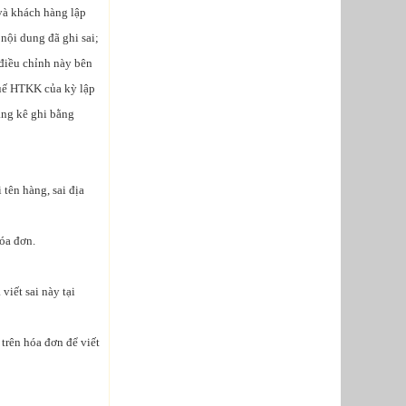
và khách hàng lập
 nội dung đã ghi sai;
 điều chỉnh này bên
huế HTKK của kỳ lập
ảng kê ghi bằng
 tên hàng, sai địa
hóa đơn.
viết sai này tại
 trên hóa đơn để viết