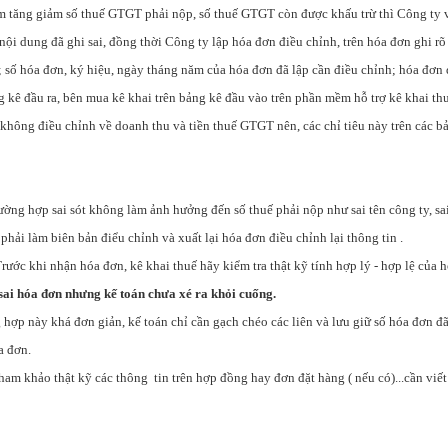
àm tăng giảm số thuế GTGT phải nộp, số thuế GTGT còn được khấu trừ thì Công ty 
nội dung đã ghi sai, đồng thời Công ty lập hóa đơn điều chỉnh, trên hóa đơn ghi rõ
; số hóa đơn, ký hiệu, ngày tháng năm của hóa đơn đã lập cần điều chỉnh; hóa đơn
g kê đầu ra, bên mua kê khai trên bảng kê đầu vào trên phần mềm hỗ trợ kê khai t
không điều chỉnh về doanh thu và tiền thuế GTGT nên, các chỉ tiêu này trên các b
rường hợp sai sót không làm ảnh hưởng đến số thuế phải nộp như sai tên công ty, sai
n phải làm biên bản điểu chỉnh và xuất lại hóa đơn điều chỉnh lại thông tin .
rước khi nhận hóa đơn, kê khai thuế hãy kiểm tra thật kỹ tính hợp lý - hợp lệ của 
sai hóa đơn nhưng kế toán chưa xé ra khỏi cuống.
 hợp này khá đơn giản, kế toán chỉ cần gạch chéo các liên và lưu giữ số hóa đơn đã 
a đơn.
ham khảo thật kỹ các thông tin trên hợp đồng hay đơn đặt hàng ( nếu có)...cần viết