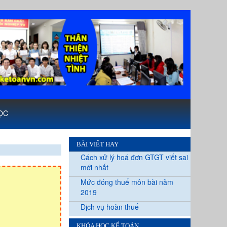
ỌC
BÀI VIẾT HAY
Cách xử lý hoá đơn GTGT viết sai
mới nhất
Mức đóng thuế môn bài năm
2019
Dịch vụ hoàn thuế
KHÓA HỌC KẾ TOÁN