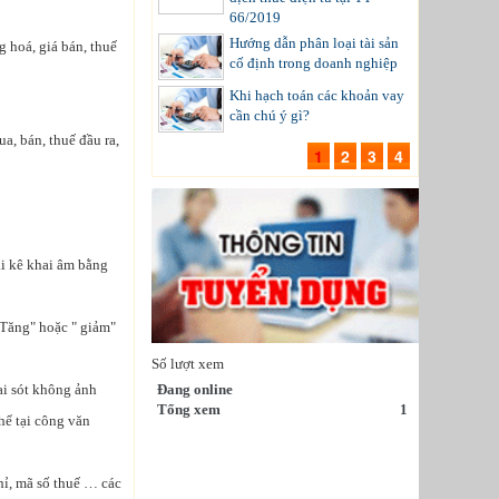
66/2019
Hướng dẫn phân loại tài sản
g hoá, giá bán, thuế
cố định trong doanh nghiệp
Khi hạch toán các khoản vay
cần chú ý gì?
a, bán, thuế đầu ra,
1
2
3
4
ải kê khai âm bằng
 Tăng" hoặc " giảm"
Số lượt xem
sai sót không ảnh
Đang online
Tổng xem
1
hể tại công văn
hỉ, mã số thuế … các