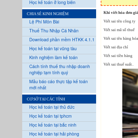
Học kế toán ở long biên
Khi viết hóa đơn giá
CHIA SẺ KINH NGHIỆM
Lệ Phí Môn Bài
Viết sai tên công ty
Thuế Thu Nhập Cá Nhân
Viết sai mã số thuế
Viết sai tên hàng hó
Download phần mềm HTKK 4.1.1
Viết sai địa chỉ
Học kế toán tại vũng tàu
Viết sai tiền hàng
Kinh nghiệm làm kế toán
Viết sai thuế suất..
Cách tính thuế thu nhập doanh
nghiệp tạm tính quý
Mẫu báo cáo thực tập kế toán
mới nhất
CƠ SỞ TẠI CÁC TỈNH
Học kế toán tại thủ đức
Học kế toán tại tphcm
Học kế toán tại bắc ninh
Học kế toán tại hải phòng