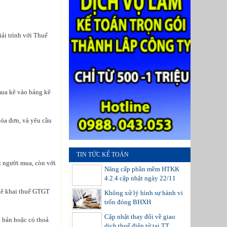
iải trình với Thuế
mua kê vào bảng kê
hóa đơn, và yêu cầu
TIN TỨC KẾ TOÁN
ới người mua, còn với
Nâng cấp phần mềm HTKK
4.2.4 cập nhật ngày 22/11
n kê khai thuế GTGT
Không xử lý hình sự hành vi
trốn đóng BHXH
Cập nhật thay đổi về giao
n bản hoặc có thoả
dịch thuế điện tử tại TT