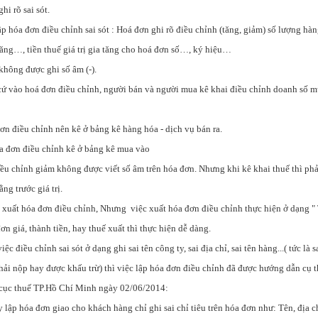
hi rõ sai sót.
p hóa đơn điều chỉnh sai sót : Hoá đơn ghi rõ điều chỉnh (tăng, giảm) số lượng hàn
a tăng…, tiền thuế giá trị gia tăng cho hoá đơn số…, ký hiệu…
không được ghi số âm (-).
cứ vào hoá đơn điều chỉnh, người bán và người mua kê khai điều chỉnh doanh số mu
ơn điều chỉnh nên kê ở bảng kê hàng hóa - dịch vụ bán ra.
 đơn điều chỉnh kê ở bảng kê mua vào
iều chỉnh giảm không được viết số âm trên hóa đơn. Nhưng khi kê khai thuế thì ph
ằng trước giá trị.
ì xuất hóa đơn điều chỉnh, Nhưng việc xuất hóa đơn điều chỉnh thực hiện ở dạng "
ơn giá, thành tiền, hay thuế xuất thì thực hiện dễ dàng.
iệc điều chỉnh sai sót ở dạng ghi sai tên công ty, sai địa chỉ, sai tên hàng...( tức là 
ải nộp hay được khấu trừ) thì việc lập hóa đơn điều chỉnh đã được hướng dẫn cụ t
ục thuế TP.Hồ Chí Minh ngày 02/06/2014:
lập hóa đơn giao cho khách hàng chỉ ghi sai chỉ tiêu trên hóa đơn như: Tên, địa c