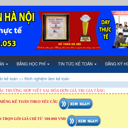
OÁN
BẢNG HỌC PHÍ
TIN TỨC KẾ TOÁN
ĐĂNG KÝ H
ức kế toán
>> Kinh nghiệm làm kế toán
C TRƯỜNG HỢP VIẾT SAI HÓA ĐƠN GIÁ TRỊ GIA TĂNG.
RIÊNG KẾ TOÁN THEO YÊU CẦU
 TRỌN GÓI GIÁ CHỈ TỪ 500.000 VNĐ