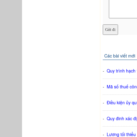
Các bài viết mới
-
Quy trình hạch
-
Mã số thuế cô
-
Điều kiện ủy q
-
Quy đinh xác đ
-
Lương tối thiể