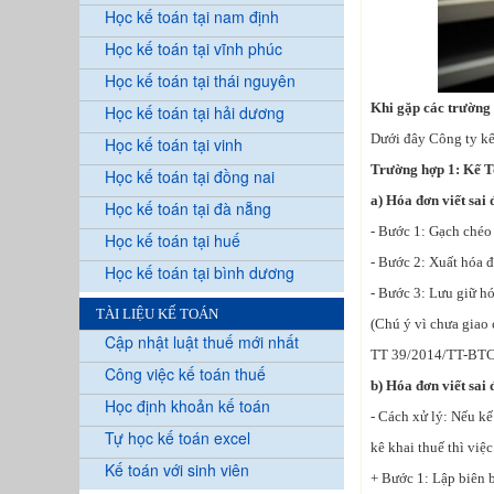
Học kế toán tại nam định
Học kế toán tại vĩnh phúc
Học kế toán tại thái nguyên
Khi gặp các trường h
Học kế toán tại hải dương
Dưới đây Công ty kế 
Học kế toán tại vinh
Trường hợp 1: Kế To
Học kế toán tại đồng nai
a) Hóa đơn viết sai
Học kế toán tại đà nẵng
- Bước 1: Gạch chéo 
Học kế toán tại huế
- Bước 2: Xuất hóa 
Học kế toán tại bình dương
- Bước 3: Lưu giữ hó
TÀI LIỆU KẾ TOÁN
(Chú ý vì chưa giao
Cập nhật luật thuế mới nhất
TT 39/2014/TT-BTC
Công việc kế toán thuế
b) Hóa đơn viết sai 
Học định khoản kế toán
- Cách xử lý: Nếu kế
Tự học kế toán excel
kê khai thuế thì việc
Kế toán với sinh viên
+ Bước 1: Lập biên b