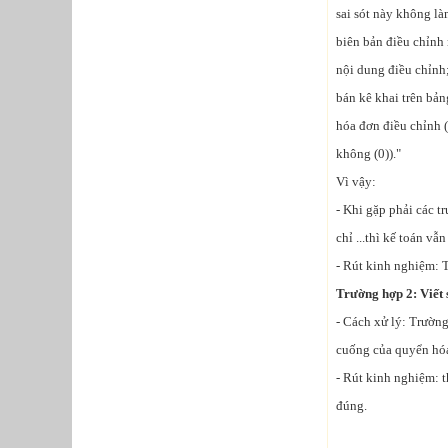
sai sót này không l
biên bản điều chỉnh 
nội dung điều chỉnh
bán kê khai trên bản
hóa đơn điều chỉnh (
không (0))."
Vì vậy:
- Khi gặp phải các t
chỉ ...thì kế toán vẫ
- Rút kinh nghiệm: T
Trường hợp 2: Viết 
- Cách xử lý: Trường
cuống của quyển hó
- Rút kinh nghiệm: t
đúng.