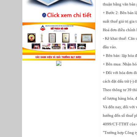
thuận bằng văn bản g
+ Bước 2: Bên bán lậ
suất thuế giá trị gi
Hoá đơn điều chỉnh 
- Kê khai thuế: Căn 
đầu vào.
+ Bên bán: lập hóa đ
+ Bên mua: Nhận hóa
+ Đối với hóa đơn đ
cách đặt dấu trừ (-) đ
Theo thông tư 39 th
số lượng hàng hóa, đ
Và đến nay, đối với v
hưởng đến số thuế ph
4099/CT-TTHT của c
"Trường hợp Công ty 