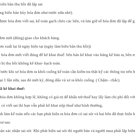
ên bản thu hồi đã lập sai.
ụng biên bản hủy hóa đơn như trước nữa nhé).
được hóa đơn viết sai, kế toán gạch chéo các liên, và lưu giữ số hóa đơn đã lập để g
đơn mới (đúng) giao cho khách hàng.
ơn xuất lại là ngày hiện tại (ngày làm biên bản thu hồi))
 hóa đơn mới viết đúng để kê khai thuế: bên bán kê khai vào bảng kê bán ra, bên 
 bị thu hồi không kê khai- hạch toán.
rước khi xé hóa đơn ra khỏi cuống kế toán cần kiểm tra thật kỹ các thông tin trên 
ại 1 lần nữa, sau đó mới ký, đóng dấu và xé ra khỏi cuống. ( Chậm - chắc).
đã kê khai thuế:
à hóa đơn không hợp lệ, không có giá trị để khấu trừ thuế hay lấy làm chi phí đối v
 có viết sai thì bạn vẫn phải kê khai nộp thuế như bình thường,
ình làm kế toán nếu các bạn phát hiện ra hóa đơn có sai sót và hai bên đã thực hiệ
hư sau:
ản xác nhận sai sót: Khi phát hiện sai sót thì người bán và người mua phải lập biê