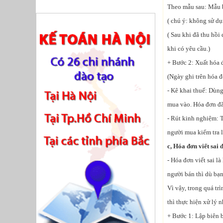
Theo mẫu sau: Mẫu bi
( chú ý: không sử d
( Sau khi đã thu hồi 
khi có yêu cầu.)
+ Bước 2: Xuất hóa 
(Ngày ghi trên hóa đ
- Kê khai thuế: Dùng
mua vào. Hóa đơn đã
- Rút kinh nghiệm: T
người mua kiểm tra l
c, Hóa đơn viết sai 
- Hóa đơn viết sai l
người bán thì dù bạn
Vì vậy, trong quá tr
thì thực hiện xử lý n
+ Bước 1: Lập biên b