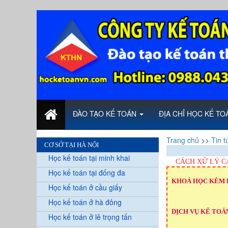
ĐÀO TẠO KẾ TOÁN
ĐỊA CHỈ HỌC KẾ T
Trang chủ
>>
Tin t
CƠ SỞ TẠI HÀ NỘI
Học kế toán tại minh khai
CÁCH XỬ LÝ CÁ
Học kế toán tại đống đa
KHOÁ HỌC KÈM 
Học kế toán ở cầu giấy
Học kế toán ở hà đông
DỊCH VỤ KẾ TOÁN
Học kế toán ở lê trọng tấn