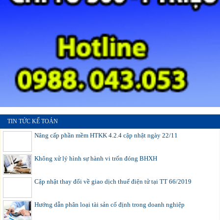
TIN TỨC KẾ TOÁN
Nâng cấp phần mềm HTKK 4.2.4 cập nhật ngày 22/11
Không xử lý hình sự hành vi trốn đóng BHXH
Cập nhật thay đổi về giao dịch thuế điện tử tại TT 66/2019
Hướng dẫn phân loại tài sản cố định trong doanh nghiệp