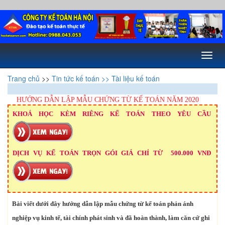
Toggl
naviga
Trang chủ
>>
Tin tức kế toán
>> Tài liệu kế toán
HƯỚNG DẪN LẬP MẪU CHỨNG TỪ KẾ TOÁN NĂM 2020
KHOÁ HỌC KÈM RIÊNG KẾ TOÁN THEO YÊU CẦU
DỊCH VỤ KẾ TOÁN TRỌN GÓI GIÁ CHỈ TỪ 500.000 VNĐ
Bài viết dưới đây hướng dẫn lập mẫu chứng từ kế toán phản ánh
nghiệp vụ kinh tế, tài chính phát sinh và đã hoàn thành, làm căn cứ ghi