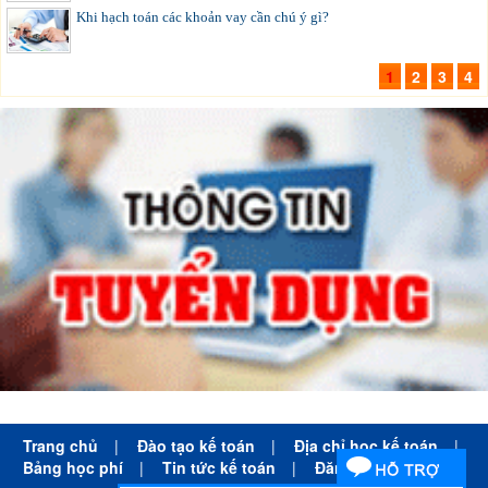
Khi hạch toán các khoản vay cần chú ý gì?
1
2
3
4
Trang chủ
|
Đào tạo kế toán
|
Địa chỉ học kế toán
|
Bảng học phí
|
Tin tức kế toán
|
Đăng ký học