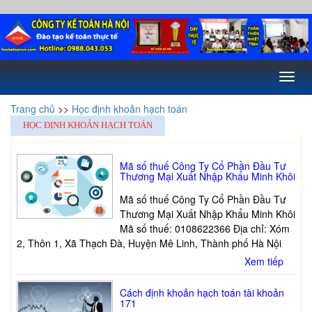
Toggl
naviga
Trang chủ
>>
Học định khoản hạch toán
HỌC ĐỊNH KHOẢN HẠCH TOÁN
Mã số thuế Công Ty Cổ Phần Đầu Tư
Thương Mại Xuất Nhập Khẩu Minh Khôi
Mã số thuế Công Ty Cổ Phần Đầu Tư
Thương Mại Xuất Nhập Khẩu Minh Khôi
Mã số thuế: 0108622366 Địa chỉ: Xóm
2, Thôn 1, Xã Thạch Đà, Huyện Mê Linh, Thành phố Hà Nội
Xem tiếp
Cách định khoản hạch toán tài khoản
171