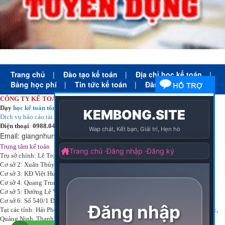
Trang chủ
|
Đào tạo kế toán
|
Địa chỉ học kế toán
|
Bảng học phí
|
Tin tức kế toán
|
Đăng ký học
CÔNG TY KẾ TOÁN HÀ NỘI
Dạy
học kế toán tổng hợp
thực tế cấp tốc mọi trình độ
Dịch vụ báo cáo tài chính
chuyên nghiệp uy tín giá rẻ
Điện thoại
:
0988.043.053
Email:
giangnhungkthn@gmail.com
-
ạy
tại:
Trung tâm kế toán
Công ty
kế toán hà nội
d
học kế toán
Trụ sở chính: Lê Trọng Tấn - Thanh Xuân - Hà Nội
Cơ sở 2: Xuân Thủy - Cầu Giấy - Hà Nội
Cơ sở 3: KĐ Việt Hưng - Long Biên - Hà Nội
Cơ sở 4: Quang Trung - Hà Đông - Hà Nội
Cơ sở 5: Đường Lê Văn Thịnh – P. Suối Hoa– Tp. Bắc Ninh.
Cơ sở 6: Số 540/1 Đường Cách mạng tháng 8 – Quận 3 – Tp. Hồ Chí Minh.
Tại các tỉnh: Hải Phòng, Nam Định, Bắc Ninh, Thái bình, Bắc Giang, Vĩnh Phúc,
Quảng Ninh, Thanh Hóa, Phú Thọ, Thái Nguyên, TPHCM