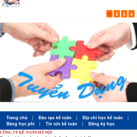
1
2
3
4
Trang chủ
|
Đào tạo kế toán
|
Địa chỉ học kế toán
|
Bảng học phí
|
Tin tức kế toán
|
Đăng ký học
CÔNG TY KẾ TOÁN HÀ NỘI