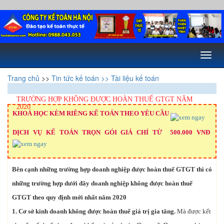
Toggl
naviga
Trang chủ
>>
Tin tức kế toán
>> Tài liệu kế toán
TRƯỜNG HỢP KHÔNG ĐƯỢC HOÀN THUẾ GTGT NĂM
2020
KHOÁ HỌC KÈM RIÊNG KẾ TOÁN THEO YÊU CẦU
DỊCH VỤ KẾ TOÁN TRỌN GÓI GIÁ CHỈ TỪ 500.000 VNĐ
Bên cạnh những trường hợp doanh nghiệp được hoàn thuế GTGT thì có
những trường hợp dưới đây doanh nghiệp không được hoàn thuế
GTGT theo quy định mới nhất năm 2020
1. Cơ sở kinh doanh không được hoàn thuế giá trị gia tăng.
Mà được kết