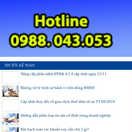
TIN TỨC KẾ TOÁN
Nâng cấp phần mềm HTKK 4.2.4 cập nhật ngày 22/11
Không xử lý hình sự hành vi trốn đóng BHXH
Cập nhật thay đổi về giao dịch thuế điện tử tại TT 66/2019
Hướng dẫn phân loại tài sản cố định trong doanh nghiệp
Khi hạch toán các khoản vay cần chú ý gì?