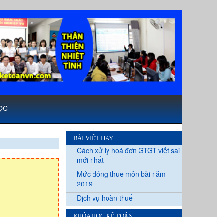
ỌC
BÀI VIẾT HAY
Cách xử lý hoá đơn GTGT viết sai
mới nhất
Mức đóng thuế môn bài năm
2019
Dịch vụ hoàn thuế
KHÓA HỌC KẾ TOÁN