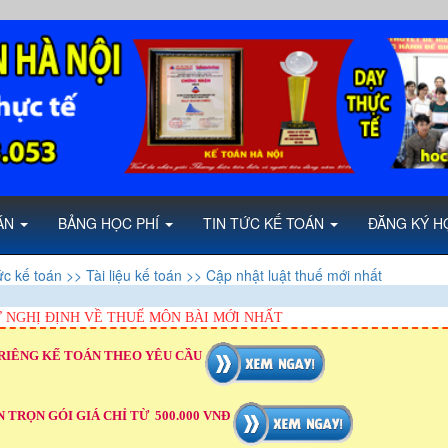
OÁN
BẢNG HỌC PHÍ
TIN TỨC KẾ TOÁN
ĐĂNG KÝ H
ức kế toán
>> Tài liệu kế toán
>> Cập nhật luật thuế mới nhất
 NGHỊ ĐỊNH VỀ THUẾ MÔN BÀI MỚI NHẤT
RIÊNG KẾ TOÁN THEO YÊU CẦU
 TRỌN GÓI GIÁ CHỈ TỪ 500.000 VNĐ