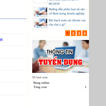
66/2019
Hướng dẫn phân loại tài sản
cố định trong doanh nghiệp
Khi hạch toán các khoản vay
cần chú ý gì?
1
2
3
4
NK
Số lượt xem
Đang online
Tổng xem
1