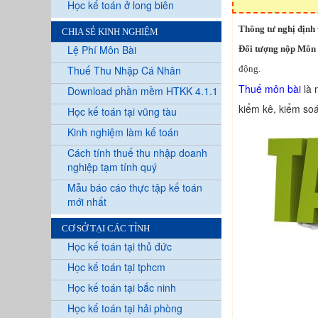
Học kế toán ở long biên
Thông tư nghị định
CHIA SẺ KINH NGHIỆM
Lệ Phí Môn Bài
Đối tượng nộp Môn 
Thuế Thu Nhập Cá Nhân
động.
Thuế môn bài
là 
Download phần mềm HTKK 4.1.1
kiểm kê, kiểm soá
Học kế toán tại vũng tàu
Kinh nghiệm làm kế toán
Cách tính thuế thu nhập doanh
nghiệp tạm tính quý
Mẫu báo cáo thực tập kế toán
mới nhất
CƠ SỞ TẠI CÁC TỈNH
Học kế toán tại thủ đức
Học kế toán tại tphcm
Học kế toán tại bắc ninh
Học kế toán tại hải phòng