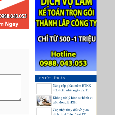
TIN TỨC KẾ TOÁN
Nâng cấp phần mềm HTKK
4.2.4 cập nhật ngày 22/11
Không xử lý hình sự hành vi
trốn đóng BHXH
Cập nhật thay đổi về giao
dịch thuế điện tử tại TT