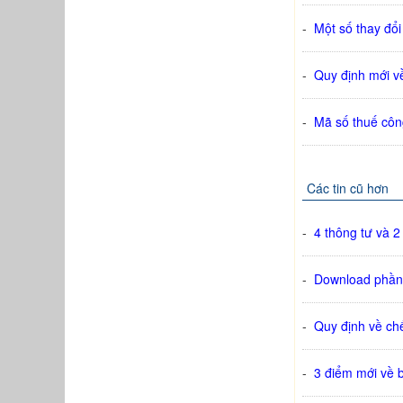
-
Một số thay đổ
-
Quy định mới v
-
Mã số thuế cô
Các tin cũ hơn
-
4 thông tư và 2
-
Download phần
-
Quy định về ch
-
3 điểm mới về 