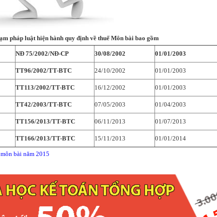
ạm pháp luật hiện hành quy định về thuế Môn bài bao gồm
NĐ 75/2002/NĐ-CP
30/08/2002
01/01/2003
TT96/2002/TT-BTC
24/10/2002
01/01/2003
TT113/2002/TT-BTC
16/12/2002
01/01/2003
TT42/2003/TT-BTC
07/05/2003
01/04/2003
TT156/2013/TT-BTC
06/11/2013
01/07/2013
TT166/2013/TT-BTC
15/11/2013
01/01/2014
 môn bài năm 2015