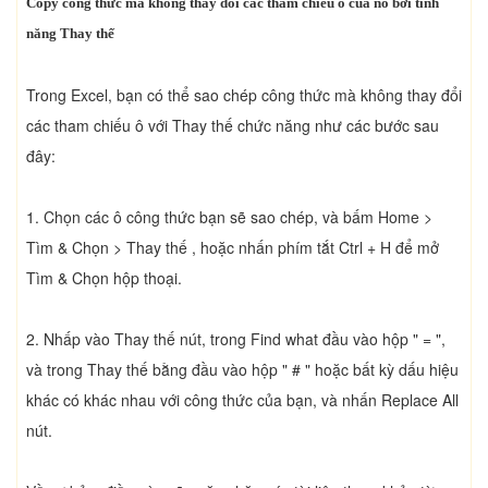
Copy công thức mà không thay đổi các tham chiếu ô của nó bởi tính
năng Thay thế
Trong Excel, bạn có thể sao chép công thức mà không thay đổi
các tham chiếu ô với Thay thế chức năng như các bước sau
đây:
1. Chọn các ô công thức bạn sẽ sao chép, và bấm Home >
Tìm & Chọn > Thay thế , hoặc nhấn phím tắt Ctrl + H để mở
Tìm & Chọn hộp thoại.
2. Nhấp vào Thay thế nút, trong Find what đầu vào hộp " = ",
và trong Thay thế bằng đầu vào hộp " # " hoặc bất kỳ dấu hiệu
khác có khác nhau với công thức của bạn, và nhấn Replace All
nút.