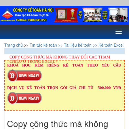
Toggl
naviga
Trang chủ
>>
Tin tức kế toán
>> Tài liệu kế toán
>> Kế toán Excel
COPY CÔNG THỨC MÀ KHÔNG THAY ĐỔI CÁC THAM
CHIẾU Ô TRONG EXCEL?
KHOÁ HỌC KÈM RIÊNG KẾ TOÁN THEO YÊU CẦU
DỊCH VỤ KẾ TOÁN TRỌN GÓI GIÁ CHỈ TỪ 500.000 VNĐ
Copy công thức mà không