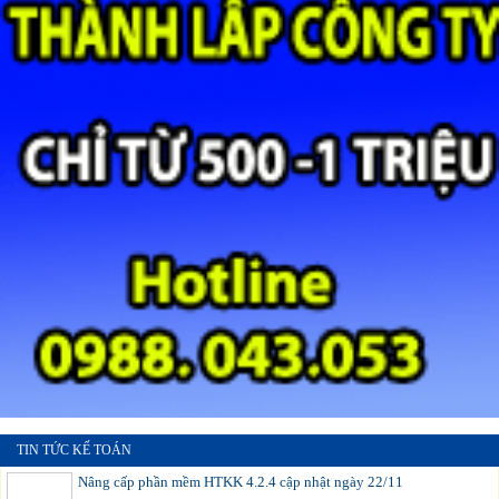
TIN TỨC KẾ TOÁN
Nâng cấp phần mềm HTKK 4.2.4 cập nhật ngày 22/11